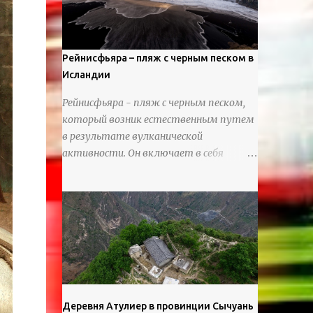
используя ножи и инструменты для
текстурирования, чтобы точно
вылепить каждую деталь. источник
https://calvinnicholls.com/
Рейнисфьяра – пляж с черным песком в
Исландии
Рейнисфьяра - пляж с черным песком,
который возник естественным путем
в результате вулканической
активности. Он включает в себя
массивные базальтовые
нагромождения, базальтовые гроты,
шестиугольные колонны, высокие
утесы, лавовые образования, черную
береговую линию и великолепные
каменные арки.
Деревня Атулиер в провинции Сычуань