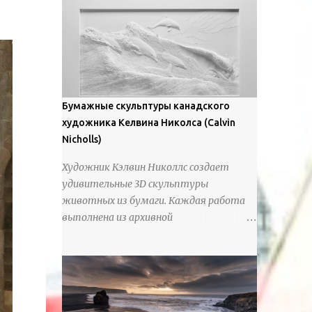
предлагают зрителям незаконченный
рассказ, который усиливается его
уникальной манерой использования
освещения". Для просмотра всех работ,
посетите страницу –
https://www.artfinder.com/artist/takayuki-
Бумажные скульптуры канадского
harada/about/#/
художника Келвина Николса (Calvin
Nicholls)
Художник Кэлвин Николлс создает
удивительные 3D скульптуры
животных из бумаги. Каждая работа
выполнена из архивной
хлопчатобумажной бумаги, которая
предотвращает пожелтение и
выцветание. Николлс использует
крошечные количества клея для
закрепления отдельных деталей,