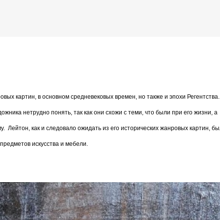
К основному контенту
 Лейтон (Edmund Blair Leighton)
вых картин, в основном средневековых времен, но также и эпохи Регентства.
дожника Келвина Николса (Calvin Nicholls)
ика нетрудно понять, так как они схожи с теми, что были при его жизни, а
у.
Лейтон, как и следовало ожидать из его исторических жанровых картин, бы
предметов искусства и мебели.