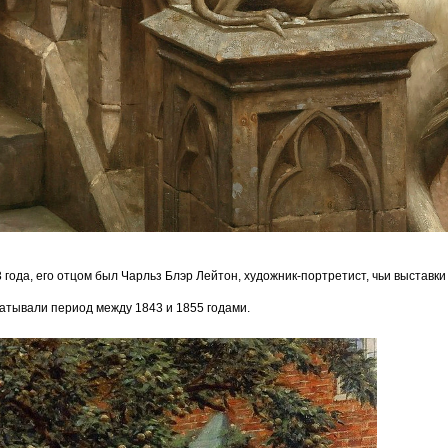
года, его отцом был Чарльз Блэр Лейтон, художник-портретист, чьи выставки
ватывали период между 1843 и 1855 годами.