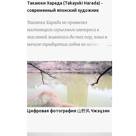
покрова может восприниматься как
Такаюки Харада (Takayuki Harada) -
18 век. Шахматный набор "Рыцари
матовая. Такое свойство чаще всего
современный японский художник
против турок" в шкатулке из
проявляется у свежевыпавшего,
моржовой слоновой кости, высота 26
Такаюки Харада не проявлял
метелевого и фирнизированного снега.
см, Холмогоры, 18 век....
настоящего серьезного интереса к
Тем не менее, иногда значительное
масляной живописи до тех пор, пока в
количество кристаллов может
начале тридцатых годов не начал
располагаться в одной плоскости,
путешествовать по Европе и США.
например, при образовании
Посещая многие крупные
поверхностной изморози. В данном
художественные музеи и галереи, он
случае усиливается зеркальное
был глубоко тронут и вдохновлен
отражение, что приводит к
красотой масляной живописи великих
искристости снега, зависящей от
мастеров. Искусствовед Брайан
положения наблюдателя и высоты
Шервин прокомментировал картины
солнца. Зеркальные свойства наиболее
художника, заявив, что "Такаюки
заметны при угле солнечного света 15°
Харада сочетает в себе классическую
Цифровая фотография 山野风 Чжэцзян
и ниже; при более высокой солнечной
элегантность живописи с реалиями
позиции снег демонстрирует матовое
современной жизни. В некотором
отражение. Эти характеристики
смысле, персонажи его картин
описываются индикатрисой ...