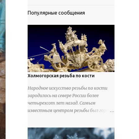
Популярные сообщения
Холмогорская резьба по кости
Народное искусство резьбы по кости
зародилось на севере России более
четырехсот лет назад. Самым
известным центром резьбы был город
Холмогоры, расположенный недалеко
от Архангельска. Сырьем для промысла
служили кости тюленей, рыб и моржей.