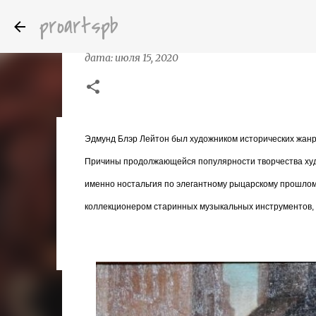
proartspb
Английский живописец Эдмунд Блэр
дата:
июля 15, 2020
Эдмунд Блэр Лейтон был художником исторических жанро
Бумажные скульптуры канадского ху
дата:
октября 14, 2022
Причины продолжающейся популярности творчества художн
8
именно ностальгия по элегантному рыцарскому прошлом
коллекционером старинных музыкальных инструментов, 