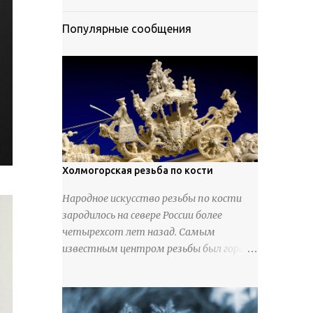
Популярные сообщения
Холмогорская резьба по кости
Народное искусство резьбы по кости
зародилось на севере России более
четырехсот лет назад. Самым
известным центром резьбы был город
Холмогоры, расположенный недалеко
от Архангельска. Сырьем для промысла
служили кости тюленей, рыб и моржей.