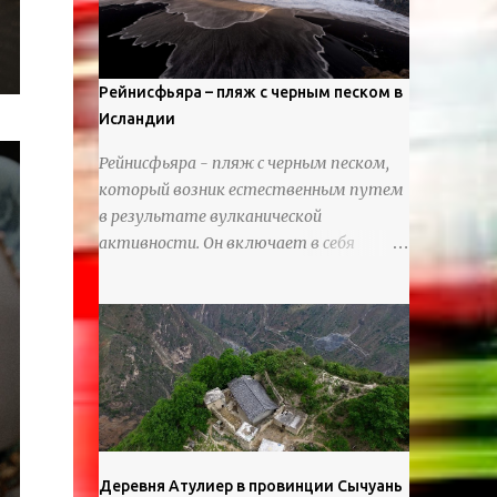
используя ножи и инструменты для
текстурирования, чтобы точно
вылепить каждую деталь. источник
https://calvinnicholls.com/
Рейнисфьяра – пляж с черным песком в
Исландии
Рейнисфьяра - пляж с черным песком,
который возник естественным путем
в результате вулканической
активности. Он включает в себя
массивные базальтовые
нагромождения, базальтовые гроты,
шестиугольные колонны, высокие
утесы, лавовые образования, черную
береговую линию и великолепные
каменные арки.
Деревня Атулиер в провинции Сычуань