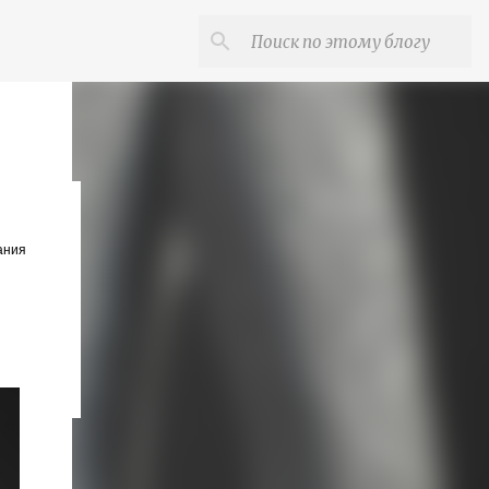
ания
й