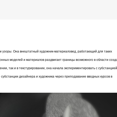
К основному контенту
у - Pauline Boiteux
 и узоры. Она внештатный художник-материаловед, работающий для таких
дожника Келвина Николса (Calvin Nicholls)
ационных моделей и материалов раздвигает границы возможного в области созд
нии, так и в текстурировании, она начала экспериментировать с субстанцие
о субстанции дизайнера и художника через преподавание вводных курсов в