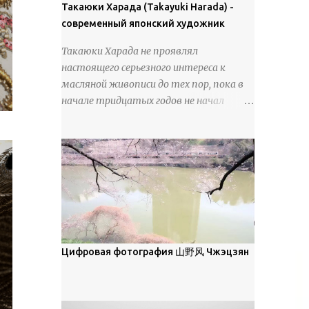
покрова может восприниматься как
Такаюки Харада (Takayuki Harada) -
18 век. Шахматный набор "Рыцари
матовая. Такое свойство чаще всего
современный японский художник
против турок" в шкатулке из
проявляется у свежевыпавшего,
моржовой слоновой кости, высота 26
Такаюки Харада не проявлял
метелевого и фирнизированного снега.
см, Холмогоры, 18 век....
настоящего серьезного интереса к
Тем не менее, иногда значительное
масляной живописи до тех пор, пока в
количество кристаллов может
начале тридцатых годов не начал
располагаться в одной плоскости,
путешествовать по Европе и США.
например, при образовании
Посещая многие крупные
поверхностной изморози. В данном
художественные музеи и галереи, он
случае усиливается зеркальное
был глубоко тронут и вдохновлен
отражение, что приводит к
красотой масляной живописи великих
искристости снега, зависящей от
мастеров. Искусствовед Брайан
положения наблюдателя и высоты
Шервин прокомментировал картины
солнца. Зеркальные свойства наиболее
художника, заявив, что "Такаюки
заметны при угле солнечного света 15°
Харада сочетает в себе классическую
Цифровая фотография 山野风 Чжэцзян
и ниже; при более высокой солнечной
элегантность живописи с реалиями
позиции снег демонстрирует матовое
современной жизни. В некотором
отражение. Эти характеристики
смысле, персонажи его картин
описываются индикатрисой ...