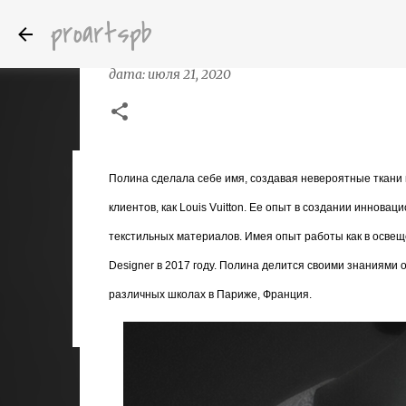
proartspb
Текстурирование художник по свет
дата:
июля 21, 2020
Полина сделала себе имя, создавая невероятные ткани
Бумажные скульптуры канадского ху
дата:
октября 14, 2022
клиентов, как Louis Vuitton. Ее опыт в создании иннов
8
текстильных материалов. Имея опыт работы как в освеще
Designer в 2017 году. Полина делится своими знаниями 
различных школах в Париже, Франция.