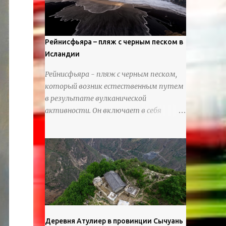
используя ножи и инструменты для
текстурирования, чтобы точно
вылепить каждую деталь. источник
https://calvinnicholls.com/
Рейнисфьяра – пляж с черным песком в
Исландии
Рейнисфьяра - пляж с черным песком,
который возник естественным путем
в результате вулканической
активности. Он включает в себя
массивные базальтовые
нагромождения, базальтовые гроты,
шестиугольные колонны, высокие
утесы, лавовые образования, черную
береговую линию и великолепные
каменные арки.
Деревня Атулиер в провинции Сычуань