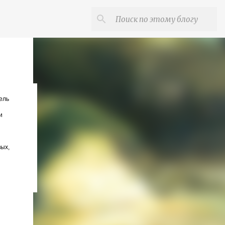
ель
и
ых,