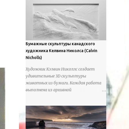
предлагают зрителям незаконченный
рассказ, который усиливается его
уникальной манерой использования
освещения". Для просмотра всех работ,
посетите страницу –
https://www.artfinder.com/artist/takayuki-
Бумажные скульптуры канадского
harada/about/#/
художника Келвина Николса (Calvin
Nicholls)
Художник Кэлвин Николлс создает
удивительные 3D скульптуры
животных из бумаги. Каждая работа
выполнена из архивной
хлопчатобумажной бумаги, которая
предотвращает пожелтение и
выцветание. Николлс использует
крошечные количества клея для
закрепления отдельных деталей,