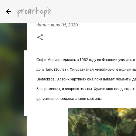
proartspb
Софи Морис (Sophie Morisse) - со
дата:
июля 05, 2020
Софи Морис родилась в 1962 году во Франции училась в
Бумажные скульптуры канадского ху
дата:
октября 14, 2022
дочь Таис (10 лет). Фигуративная живопись-очевидный
8
Веласкеса. В своих картинах она показывает моменты де
безвременны, и очаровательны. Художница неоднократно
где успешно продавала свои картины.