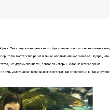
К основному контенту
временная французская художница
 Руане. Она специализируется на изобразительном искусстве, ее главная мод
дожника Келвина Николса (Calvin Nicholls)
 выбор Софи, мастерство работ и выбор обрамления напоминают
Эдгара Дега 
тства, без двусмысленности, повторяя истории, которые в то же время
 принимала участие в различных выставках, как персональных, так и группов