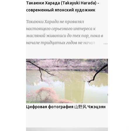
покрова может восприниматься как
Такаюки Харада (Takayuki Harada) -
18 век. Шахматный набор "Рыцари
матовая. Такое свойство чаще всего
современный японский художник
против турок" в шкатулке из
проявляется у свежевыпавшего,
моржовой слоновой кости, высота 26
Такаюки Харада не проявлял
метелевого и фирнизированного снега.
см, Холмогоры, 18 век....
настоящего серьезного интереса к
Тем не менее, иногда значительное
масляной живописи до тех пор, пока в
количество кристаллов может
начале тридцатых годов не начал
располагаться в одной плоскости,
путешествовать по Европе и США.
например, при образовании
Посещая многие крупные
поверхностной изморози. В данном
художественные музеи и галереи, он
случае усиливается зеркальное
был глубоко тронут и вдохновлен
отражение, что приводит к
красотой масляной живописи великих
искристости снега, зависящей от
мастеров. Искусствовед Брайан
положения наблюдателя и высоты
Шервин прокомментировал картины
солнца. Зеркальные свойства наиболее
художника, заявив, что "Такаюки
заметны при угле солнечного света 15°
Харада сочетает в себе классическую
Цифровая фотография 山野风 Чжэцзян
и ниже; при более высокой солнечной
элегантность живописи с реалиями
позиции снег демонстрирует матовое
современной жизни. В некотором
отражение. Эти характеристики
смысле, персонажи его картин
описываются индикатрисой ...