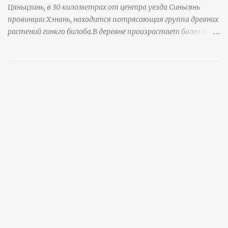
Цяньцзинь, в 30 километрах от центра уезда Синьсянь
провинции Хэнань, находится потрясающая группа древних
растений гинкго билоба.В деревне произрастает более 6800
деревьев гинкго, в том числе 310 древних деревьев
возрастом более ста лет и 66 деревьев возрастом более
тысячи лет. источник
https://www.sohu.com/a/951672917_121984853