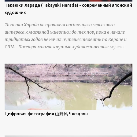
плоскости, например, при образовании поверхностной
Такаюки Харада (Takayuki Harada) - современный японский
изморози. В данном случае усиливается зеркальное
художник
отражение, что приводит к искристости снега, зависящей
Такаюки Харада не проявлял настоящего серьезного
от положения наблюдателя и высоты солнца. Зеркальные
интереса к масляной живописи до тех пор, пока в начале
свойства наиболее заметны при угле солнечного света 15° и
тридцатых годов не начал путешествовать по Европе и
ниже; при более высокой солнечной позиции снег
США. Посещая многие крупные художественные музеи и
демонстрирует матовое отражение. Эти
галереи, он был глубоко тронут и вдохновлен красотой
характеристики описываются индикатрисой ...
масляной живописи великих мастеров. Искусствовед
Брайан Шервин прокомментировал картины художника,
заявив, что "Такаюки Харада сочетает в себе классическую
элегантность живописи с реалиями современной жизни. В
некотором смысле, персонажи его картин предлагают
зрителям незаконченный рассказ, который усиливается его
уникальной манерой использования освещения". Для
просмотра всех работ, посетите страницу –
Цифровая фотография 山野风 Чжэцзян
https://www.artfinder.com/artist/takayuki-harada/about/#/