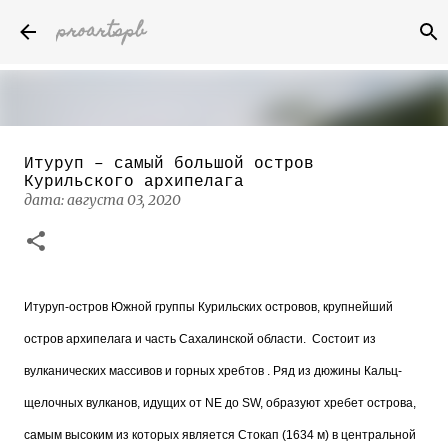
proartspb
К основному контенту
Итуруп – самый большой остров
Бумажные скульптуры канадского
Курильского архипелага
художника Келвина Николса (Calvin
дата:
августа 03, 2020
Nicholls)
дата:
октября 14, 2022
8
Итуруп-остров Южной группы Курильских островов, крупнейший
остров архипелага и часть Сахалинской области. Состоит из
вулканических массивов и горных хребтов . Ряд из дюжины Кальц-
щелочных вулканов, идущих от NE до SW, образуют хребет острова,
самым высоким из которых является Стокап (1634 м) в центральной