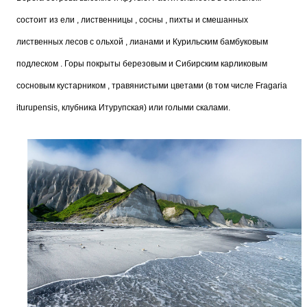
состоит из ели , лиственницы , сосны , пихты и смешанных
лиственных лесов с ольхой , лианами и Курильским бамбуковым
подлеском . Горы покрыты березовым и Сибирским карликовым
сосновым кустарником , травянистыми цветами (в том числе Fragaria
iturupensis, клубника Итурупская) или голыми скалами.