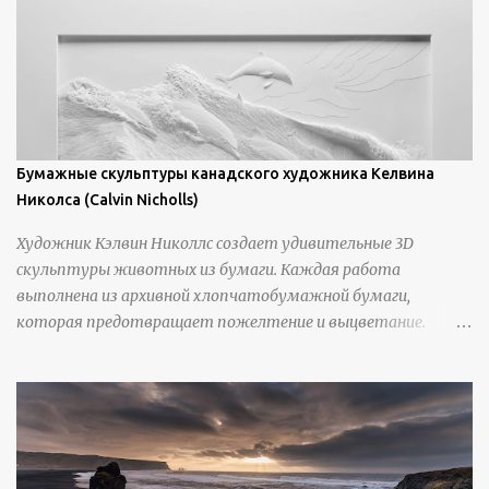
Бумажные скульптуры канадского художника Келвина
Николса (Calvin Nicholls)
Художник Кэлвин Николлс создает удивительные 3D
скульптуры животных из бумаги. Каждая работа
выполнена из архивной хлопчатобумажной бумаги,
которая предотвращает пожелтение и выцветание.
Николлс использует крошечные количества клея для
закрепления отдельных деталей, используя ножи и
инструменты для текстурирования, чтобы точно
вылепить каждую деталь. источник
https://calvinnicholls.com/