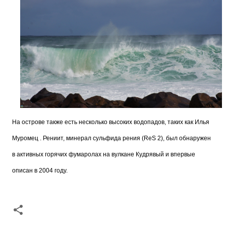
На острове также есть несколько высоких водопадов, таких как Илья
Муромец . Рениит, минерал сульфида рения (ReS 2), был обнаружен
в активных горячих фумаролах на вулкане Кудрявый и впервые
описан в 2004 году.