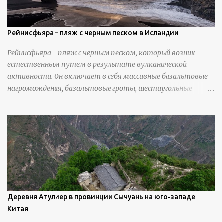
Рейнисфьяра – пляж с черным песком в Исландии
Рейнисфьяра - пляж с черным песком, который возник
естественным путем в результате вулканической
активности. Он включает в себя массивные базальтовые
нагромождения, базальтовые гроты, шестиугольные
колонны, высокие утесы, лавовые образования, черную
береговую линию и великолепные каменные арки.
Деревня Атулиер в провинции Сычуань на юго-западе
Китая