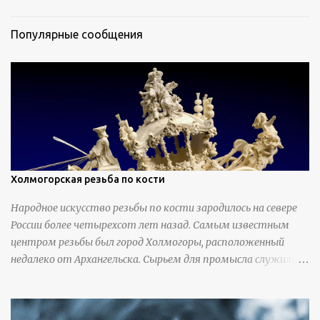
Популярные сообщения
Холмогорская резьба по кости
Народное искусство резьбы по кости зародилось на севере
России более четырехсот лет назад. Самым известным
центром резьбы был город Холмогоры, расположенный
недалеко от Архангельска. Сырьем для промысла служили
кости тюленей, рыб и моржей. Использовали также
обычную трубчатую коровью кость - предплюснус,
облагораживая ее специальной обработкой и тонировкой. В