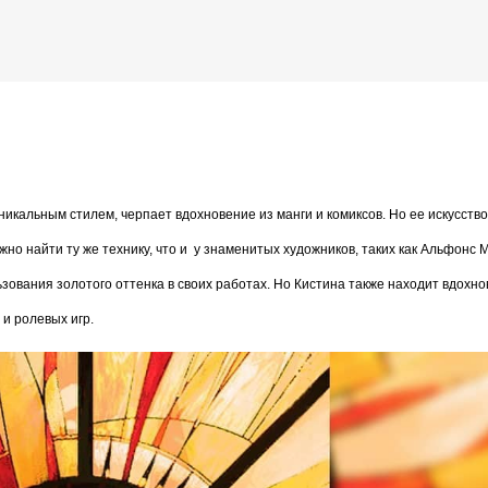
К основному контенту
dah) иллюстратор из Куала-Лумпур, Малайзия
икальным стилем, черпает вдохновение из манги и комиксов. Но ее искусство
дожника Келвина Николса (Calvin Nicholls)
но найти ту же технику, что и
у знаменитых художников, таких как Альфонс 
ьзования золотого оттенка в своих работах. Но Кистина также находит вдохн
 и ролевых игр.