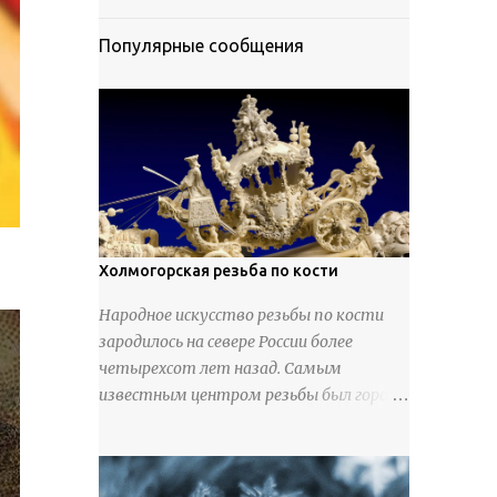
Популярные сообщения
Холмогорская резьба по кости
Народное искусство резьбы по кости
зародилось на севере России более
четырехсот лет назад. Самым
известным центром резьбы был город
Холмогоры, расположенный недалеко
от Архангельска. Сырьем для промысла
служили кости тюленей, рыб и моржей.