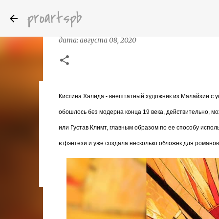
proartspb
Кистина Халида (Qistina Не Khali
дата:
августа 08, 2020
Кистина Халида - внештатный художник из Малайзии с ун
Бумажные скульптуры канадского ху
дата:
октября 14, 2022
обошлось без модерна конца 19 века, действительно, мож
8
или Густав Климт, главным образом по ее способу испол
в фэнтези и уже создала несколько обложек для романов