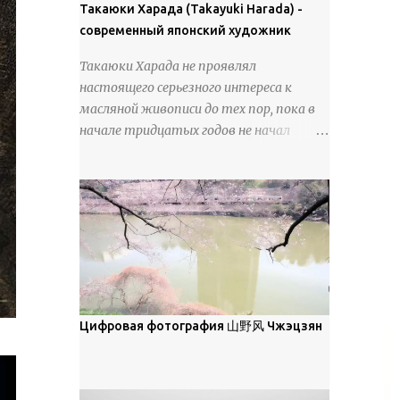
покрова может восприниматься как
Такаюки Харада (Takayuki Harada) -
18 век. Шахматный набор "Рыцари
матовая. Такое свойство чаще всего
современный японский художник
против турок" в шкатулке из
проявляется у свежевыпавшего,
моржовой слоновой кости, высота 26
Такаюки Харада не проявлял
метелевого и фирнизированного снега.
см, Холмогоры, 18 век....
настоящего серьезного интереса к
Тем не менее, иногда значительное
масляной живописи до тех пор, пока в
количество кристаллов может
начале тридцатых годов не начал
располагаться в одной плоскости,
путешествовать по Европе и США.
например, при образовании
Посещая многие крупные
поверхностной изморози. В данном
художественные музеи и галереи, он
случае усиливается зеркальное
был глубоко тронут и вдохновлен
отражение, что приводит к
красотой масляной живописи великих
искристости снега, зависящей от
мастеров. Искусствовед Брайан
положения наблюдателя и высоты
Шервин прокомментировал картины
солнца. Зеркальные свойства наиболее
художника, заявив, что "Такаюки
заметны при угле солнечного света 15°
Харада сочетает в себе классическую
Цифровая фотография 山野风 Чжэцзян
и ниже; при более высокой солнечной
элегантность живописи с реалиями
позиции снег демонстрирует матовое
современной жизни. В некотором
отражение. Эти характеристики
смысле, персонажи его картин
описываются индикатрисой ...