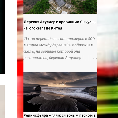
используя ножи и инструменты для
текстурирования, чтобы точно
вылепить каждую деталь. источник
https://calvinnicholls.com/
Деревня Атулиер в провинции Сычуань
на юго-западе Китая
Из-за перепада высот примерно в 800
метров между деревней и подножием
скалы, на вершине которой она
расположена, деревню Атулиер
называют “Деревней утесов”. Это
лестница из ротанга, по которой
жители деревни поднимаются и
спускаются на утес.В ноябре 2016 года
плетеные лестницы в деревне Клифф
были заменены стальными лестницами
с защитными перилами, и
передвижение детей и жителей деревни
было улучшено. Подъем от подножия
Рейнисфьяра – пляж с черным песком в