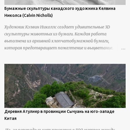
Бумажные скульптуры канадского художника Келвина
Николса (Calvin Nicholls)
Художник Кэлвин Николлс создает удивительные 3D
скульптуры животных из бумаги. Каждая работа
выполнена из архивной хлопчатобумажной бумаги,
которая предотвращает пожелтение и выцветание.
Николлс использует крошечные количества клея для
закрепления отдельных деталей, используя ножи и
инструменты для текстурирования, чтобы точно
вылепить каждую деталь. источник
https://calvinnicholls.com/
Деревня Атулиер в провинции Сычуань на юго-западе
Китая
Из-за перепада высот примерно в 800 метров между