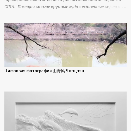
ниже; при более высокой солнечной позиции снег
США. Посещая многие крупные художественные музеи и
демонстрирует матовое отражение. Эти
галереи, он был глубоко тронут и вдохновлен красотой
характеристики описываются индикатрисой ...
масляной живописи великих мастеров. Искусствовед
Брайан Шервин прокомментировал картины художника,
заявив, что "Такаюки Харада сочетает в себе классическую
элегантность живописи с реалиями современной жизни. В
некотором смысле, персонажи его картин предлагают
зрителям незаконченный рассказ, который усиливается его
уникальной манерой использования освещения". Для
просмотра всех работ, посетите страницу –
Цифровая фотография 山野风 Чжэцзян
https://www.artfinder.com/artist/takayuki-harada/about/#/