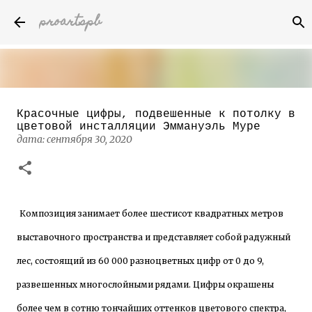
proartspb
К основному контенту
Красочные цифры, подвешенные к потолку в
Бумажные скульптуры канадского
цветовой инсталляции Эммануэль Муре
художника Келвина Николса (Calvin
дата:
сентября 30, 2020
Nicholls)
дата:
октября 14, 2022
8
Композиция занимает более шестисот квадратных метров
выставочного пространства и представляет собой радужный
лес, состоящий из 60 000 разноцветных цифр от 0 до 9,
развешенных многослойными рядами. Цифры окрашены
более чем в сотню тончайших оттенков цветового спектра,