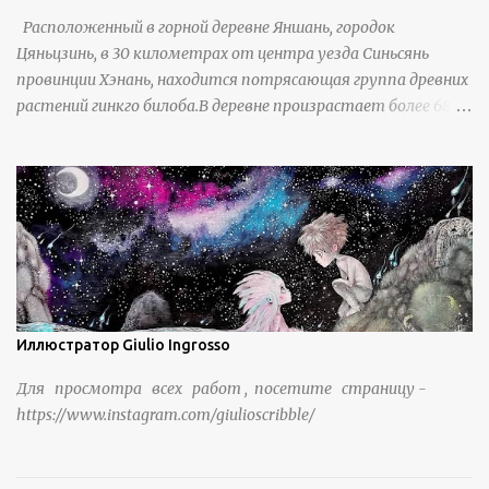
Расположенный в горной деревне Яншань, городок
Цяньцзинь, в 30 километрах от центра уезда Синьсянь
провинции Хэнань, находится потрясающая группа древних
растений гинкго билоба.В деревне произрастает более 6800
деревьев гинкго, в том числе 310 древних деревьев
возрастом более ста лет и 66 деревьев возрастом более
тысячи лет. источник
https://www.sohu.com/a/951672917_121984853
Иллюстратор Giulio Ingrosso
Для просмотра всех работ , посетите страницу -
https://www.instagram.com/giulioscribble/