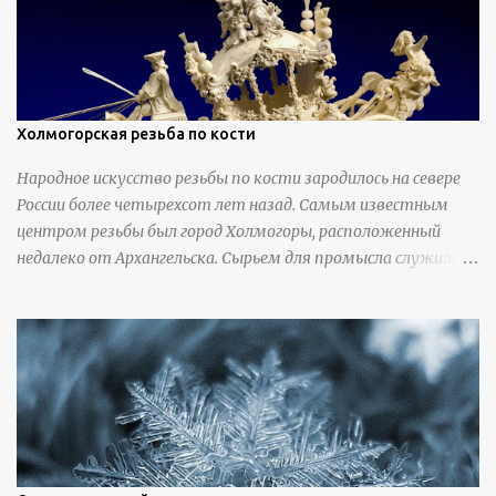
Холмогорская резьба по кости
Народное искусство резьбы по кости зародилось на севере
России более четырехсот лет назад. Самым известным
центром резьбы был город Холмогоры, расположенный
недалеко от Архангельска. Сырьем для промысла служили
кости тюленей, рыб и моржей. Использовали также
обычную трубчатую коровью кость - предплюснус,
облагораживая ее специальной обработкой и тонировкой. В
19 веке резчики также использовали дорогую импортную
слоновую кость для важных заказов. Ажурная ваза
яйцевидной формы с аллегориями времен года - сценами
сбора урожая, сбора фруктов, свадьбы и пожара; кость,
высота 31 см, Н. С. Верещагин, 18 век, из собрания