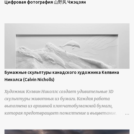
просмотра всех работ, посетите страницу –
Цифровая фотография 山野风 Чжэцзян
https://www.artfinder.com/artist/takayuki-harada/about/#/
Бумажные скульптуры канадского художника Келвина
Николса (Calvin Nicholls)
Художник Кэлвин Николлс создает удивительные 3D
скульптуры животных из бумаги. Каждая работа
выполнена из архивной хлопчатобумажной бумаги,
которая предотвращает пожелтение и выцветание.
Николлс использует крошечные количества клея для
закрепления отдельных деталей, используя ножи и