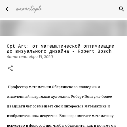
proartspb
К основному контенту
Opt Art: от математической оптимизации
Бумажные скульптуры канадского
до визуального дизайна - Robert Bosch
художника Келвина Николса (Calvin
дата:
сентября 15, 2020
Nicholls)
дата:
октября 14, 2022
8
Профессор математики Оберлинского колледжа и
отмеченный наградами художник Роберт Бош уже более
двадцати лет совмещает свои интересы в математике и
изобразительном искусстве. Бош переплетает математику,
искусство и философию, чтобы объяснить, как и почему он