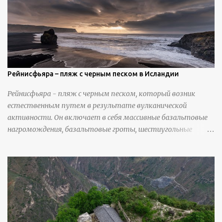
инструменты для текстурирования, чтобы точно
вылепить каждую деталь. источник
https://calvinnicholls.com/
Рейнисфьяра – пляж с черным песком в Исландии
Рейнисфьяра - пляж с черным песком, который возник
естественным путем в результате вулканической
активности. Он включает в себя массивные базальтовые
нагромождения, базальтовые гроты, шестиугольные
колонны, высокие утесы, лавовые образования, черную
береговую линию и великолепные каменные арки.