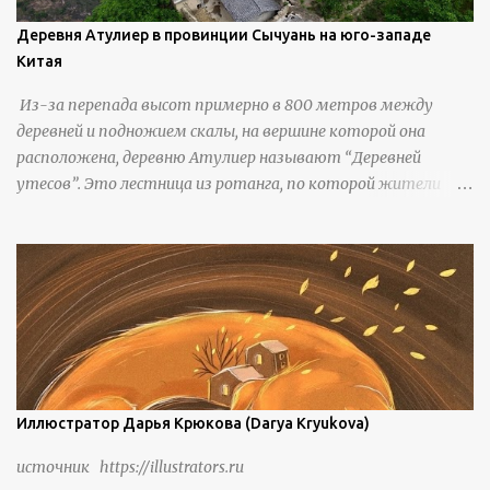
Деревня Атулиер в провинции Сычуань на юго-западе
Китая
Из-за перепада высот примерно в 800 метров между
деревней и подножием скалы, на вершине которой она
расположена, деревню Атулиер называют “Деревней
утесов”. Это лестница из ротанга, по которой жители
деревни поднимаются и спускаются на утес.В ноябре 2016
года плетеные лестницы в деревне Клифф были заменены
стальными лестницами с защитными перилами, и
передвижение детей и жителей деревни было улучшено.
Подъем от подножия горы до вершины занимает до 4
часов. По словам местных жителей, их предки мигрировали
в деревню, поскольку обнаружили, что в этом месте
приятный климат и природная среда, подходящие для
проживания, ведения сельского хозяйства и разведения
Иллюстратор Дарья Крюкова (Darya Kryukova)
скота, и что горные тропы, хотя и крутые, могут помочь
источник https://illustrators.ru
защитить их от бандитизма и войн. С тех пор особая