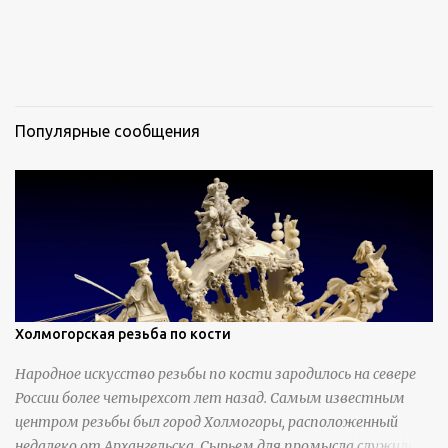
Популярные сообщения
Холмогорская резьба по кости
Народное искусство резьбы по кости зародилось на севере
России более четырехсот лет назад. Самым известным
центром резьбы был город Холмогоры, расположенный
недалеко от Архангельска. Сырьем для промысла служили