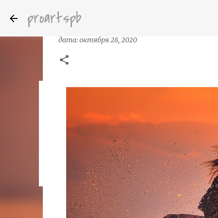
proartspb
Профессиональная художественная 
дата:
октября 28, 2020
Бумажные скульптуры канадского ху
дата:
октября 14, 2022
8