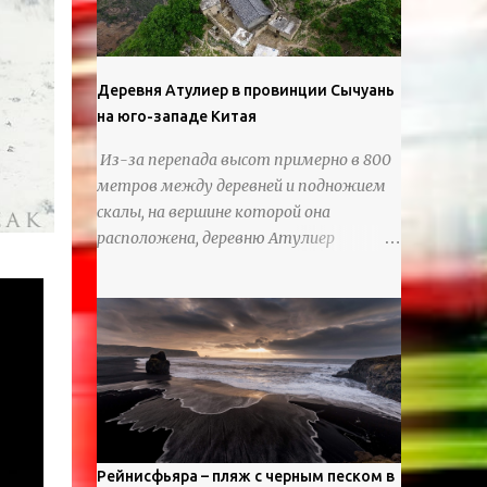
используя ножи и инструменты для
текстурирования, чтобы точно
вылепить каждую деталь. источник
https://calvinnicholls.com/
Деревня Атулиер в провинции Сычуань
на юго-западе Китая
Из-за перепада высот примерно в 800
метров между деревней и подножием
скалы, на вершине которой она
расположена, деревню Атулиер
называют “Деревней утесов”. Это
лестница из ротанга, по которой
жители деревни поднимаются и
спускаются на утес.В ноябре 2016 года
плетеные лестницы в деревне Клифф
были заменены стальными лестницами
с защитными перилами, и
передвижение детей и жителей деревни
было улучшено. Подъем от подножия
Рейнисфьяра – пляж с черным песком в