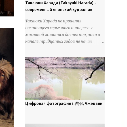
покрова может восприниматься как
Такаюки Харада (Takayuki Harada) -
18 век. Шахматный набор "Рыцари
матовая. Такое свойство чаще всего
современный японский художник
против турок" в шкатулке из
проявляется у свежевыпавшего,
моржовой слоновой кости, высота 26
Такаюки Харада не проявлял
метелевого и фирнизированного снега.
см, Холмогоры, 18 век....
настоящего серьезного интереса к
Тем не менее, иногда значительное
масляной живописи до тех пор, пока в
количество кристаллов может
начале тридцатых годов не начал
располагаться в одной плоскости,
путешествовать по Европе и США.
например, при образовании
Посещая многие крупные
поверхностной изморози. В данном
художественные музеи и галереи, он
случае усиливается зеркальное
был глубоко тронут и вдохновлен
отражение, что приводит к
красотой масляной живописи великих
искристости снега, зависящей от
мастеров. Искусствовед Брайан
положения наблюдателя и высоты
Шервин прокомментировал картины
солнца. Зеркальные свойства наиболее
художника, заявив, что "Такаюки
заметны при угле солнечного света 15°
Харада сочетает в себе классическую
Цифровая фотография 山野风 Чжэцзян
и ниже; при более высокой солнечной
элегантность живописи с реалиями
позиции снег демонстрирует матовое
современной жизни. В некотором
отражение. Эти характеристики
смысле, персонажи его картин
описываются индикатрисой ...