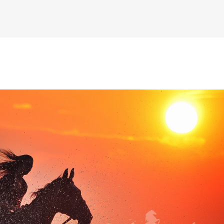
К основному контенту
конная фотография Cecylia Leszczak
дожника Келвина Николса (Calvin Nicholls)