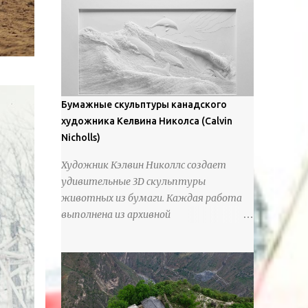
предлагают зрителям незаконченный
рассказ, который усиливается его
уникальной манерой использования
освещения". Для просмотра всех работ,
посетите страницу –
https://www.artfinder.com/artist/takayuki-
Бумажные скульптуры канадского
harada/about/#/
художника Келвина Николса (Calvin
Nicholls)
Художник Кэлвин Николлс создает
удивительные 3D скульптуры
животных из бумаги. Каждая работа
выполнена из архивной
хлопчатобумажной бумаги, которая
предотвращает пожелтение и
выцветание. Николлс использует
крошечные количества клея для
закрепления отдельных деталей,