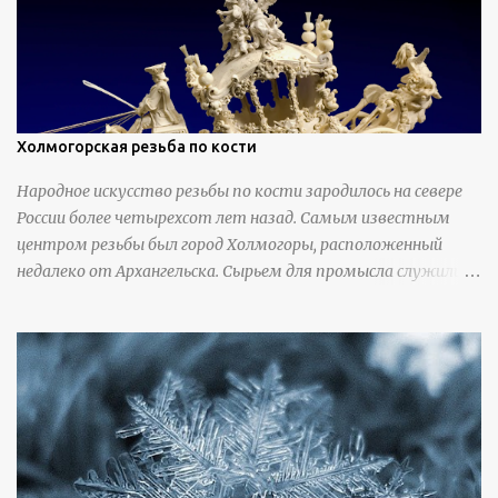
Холмогорская резьба по кости
Народное искусство резьбы по кости зародилось на севере
России более четырехсот лет назад. Самым известным
центром резьбы был город Холмогоры, расположенный
недалеко от Архангельска. Сырьем для промысла служили
кости тюленей, рыб и моржей. Использовали также
обычную трубчатую коровью кость - предплюснус,
облагораживая ее специальной обработкой и тонировкой. В
19 веке резчики также использовали дорогую импортную
слоновую кость для важных заказов. Ажурная ваза
яйцевидной формы с аллегориями времен года - сценами
сбора урожая, сбора фруктов, свадьбы и пожара; кость,
высота 31 см, Н. С. Верещагин, 18 век, из собрания