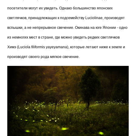
посетители могут их увидеть. Однако большинство японских
светлячков, принадлежащих к подсемейству Luciolinae, производят
вспышки, а не непрерывное свечение. Окинава на юге Японии - одно
из немногих мест в стране, где можно увидеть редких светлячков
Химэ (Luciola filiformis yayeyamana), которые летают ниже к земле и
производят своего рода мягкое свечение.