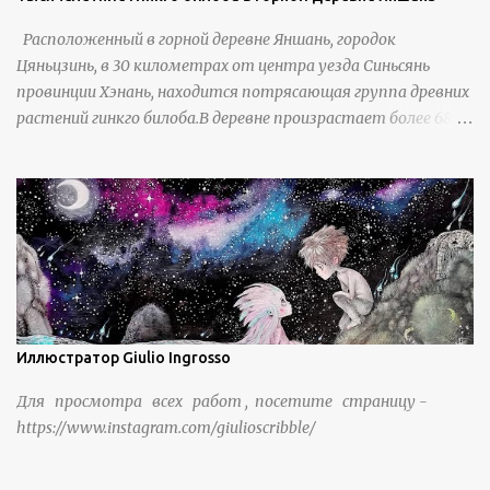
Расположенный в горной деревне Яншань, городок
Цяньцзинь, в 30 километрах от центра уезда Синьсянь
провинции Хэнань, находится потрясающая группа древних
растений гинкго билоба.В деревне произрастает более 6800
деревьев гинкго, в том числе 310 древних деревьев
возрастом более ста лет и 66 деревьев возрастом более
тысячи лет. источник
https://www.sohu.com/a/951672917_121984853
Иллюстратор Giulio Ingrosso
Для просмотра всех работ , посетите страницу -
https://www.instagram.com/giulioscribble/