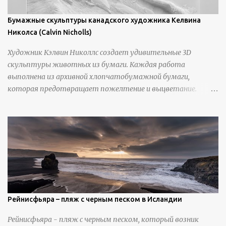
Бумажные скульптуры канадского художника Келвина
Николса (Calvin Nicholls)
Художник Кэлвин Николлс создает удивительные 3D
скульптуры животных из бумаги. Каждая работа
выполнена из архивной хлопчатобумажной бумаги,
которая предотвращает пожелтение и выцветание.
Николлс использует крошечные количества клея для
закрепления отдельных деталей, используя ножи и
инструменты для текстурирования, чтобы точно
вылепить каждую деталь. источник
https://calvinnicholls.com/
Рейнисфьяра – пляж с черным песком в Исландии
Рейнисфьяра - пляж с черным песком, который возник