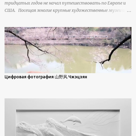
тридцатых годов не начал путешествовать по Европе и
ниже; при более высокой солнечной позиции снег
США. Посещая многие крупные художественные музеи и
демонстрирует матовое отражение. Эти
галереи, он был глубоко тронут и вдохновлен красотой
характеристики описываются индикатрисой ...
масляной живописи великих мастеров. Искусствовед
Брайан Шервин прокомментировал картины художника,
заявив, что "Такаюки Харада сочетает в себе классическую
элегантность живописи с реалиями современной жизни. В
некотором смысле, персонажи его картин предлагают
зрителям незаконченный рассказ, который усиливается его
уникальной манерой использования освещения". Для
просмотра всех работ, посетите страницу –
Цифровая фотография 山野风 Чжэцзян
https://www.artfinder.com/artist/takayuki-harada/about/#/