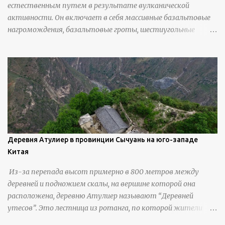
естественным путем в результате вулканической
активности. Он включает в себя массивные базальтовые
нагромождения, базальтовые гроты, шестиугольные
колонны, высокие утесы, лавовые образования, черную
береговую линию и великолепные каменные арки.
Деревня Атулиер в провинции Сычуань на юго-западе
Китая
Из-за перепада высот примерно в 800 метров между
деревней и подножием скалы, на вершине которой она
расположена, деревню Атулиер называют “Деревней
утесов”. Это лестница из ротанга, по которой жители
деревни поднимаются и спускаются на утес.В ноябре 2016