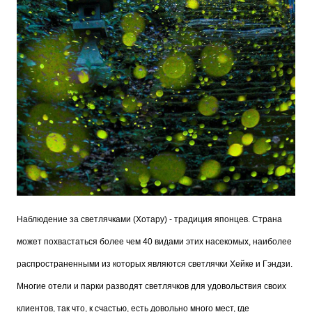
Наблюдение за светлячками (Хотару) - традиция японцев. Страна
может похвастаться более чем 40 видами этих насекомых, наиболее
распространенными из которых являются светлячки Хейке и Гэндзи.
Многие отели и парки разводят светлячков для удовольствия своих
клиентов, так что, к счастью, есть довольно много мест, где