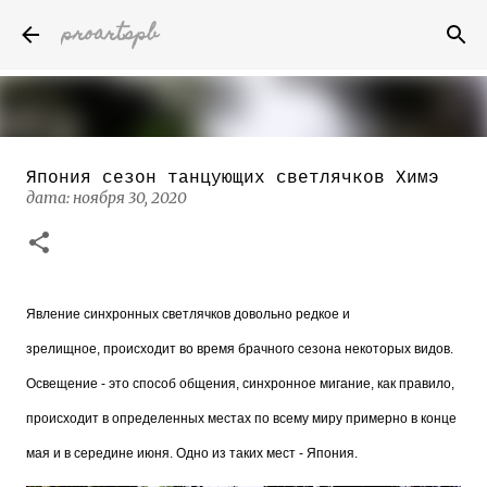
proartspb
К основному контенту
Япония сезон танцующих светлячков Химэ
Бумажные скульптуры канадского
дата:
ноября 30, 2020
художника Келвина Николса (Calvin
Nicholls)
дата:
октября 14, 2022
8
Явление синхронных светлячков довольно редкое и
зрелищное, происходит во время брачного сезона некоторых видов.
Освещение - это способ общения, синхронное мигание, как правило,
происходит в определенных местах по всему миру примерно в конце
мая и в середине июня. Одно из таких мест - Япония.