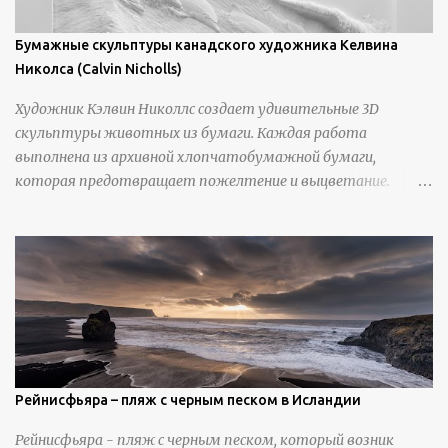
Бумажные скульптуры канадского художника Келвина
Николса (Calvin Nicholls)
Художник Кэлвин Николлс создает удивительные 3D
скульптуры животных из бумаги. Каждая работа
выполнена из архивной хлопчатобумажной бумаги,
которая предотвращает пожелтение и выцветание.
Николлс использует крошечные количества клея для
закрепления отдельных деталей, используя ножи и
инструменты для текстурирования, чтобы точно
вылепить каждую деталь. источник
https://calvinnicholls.com/
Рейнисфьяра – пляж с черным песком в Исландии
Рейнисфьяра - пляж с черным песком, который возник