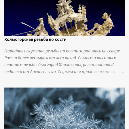
Холмогорская резьба по кости
Народное искусство резьбы по кости зародилось на севере
России более четырехсот лет назад. Самым известным
центром резьбы был город Холмогоры, расположенный
недалеко от Архангельска. Сырьем для промысла служили
кости тюленей, рыб и моржей. Использовали также
обычную трубчатую коровью кость - предплюснус,
облагораживая ее специальной обработкой и тонировкой. В
19 веке резчики также использовали дорогую импортную
слоновую кость для важных заказов. Ажурная ваза
яйцевидной формы с аллегориями времен года - сценами
сбора урожая, сбора фруктов, свадьбы и пожара; кость,
высота 31 см, Н. С. Верещагин, 18 век, из собрания