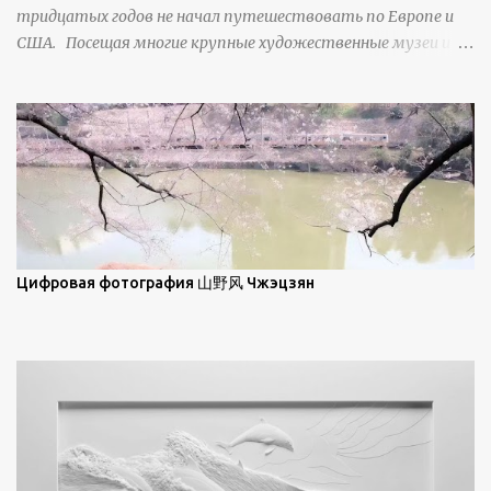
тридцатых годов не начал путешествовать по Европе и
ниже; при более высокой солнечной позиции снег
США. Посещая многие крупные художественные музеи и
демонстрирует матовое отражение. Эти
галереи, он был глубоко тронут и вдохновлен красотой
характеристики описываются индикатрисой ...
масляной живописи великих мастеров. Искусствовед
Брайан Шервин прокомментировал картины художника,
заявив, что "Такаюки Харада сочетает в себе классическую
элегантность живописи с реалиями современной жизни. В
некотором смысле, персонажи его картин предлагают
зрителям незаконченный рассказ, который усиливается его
уникальной манерой использования освещения". Для
просмотра всех работ, посетите страницу –
Цифровая фотография 山野风 Чжэцзян
https://www.artfinder.com/artist/takayuki-harada/about/#/