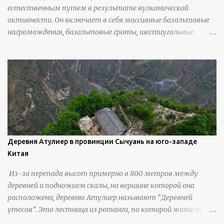
естественным путем в результате вулканической
активности. Он включает в себя массивные базальтовые
нагромождения, базальтовые гроты, шестиугольные
колонны, высокие утесы, лавовые образования, черную
береговую линию и великолепные каменные арки.
Деревня Атулиер в провинции Сычуань на юго-западе
Китая
Из-за перепада высот примерно в 800 метров между
деревней и подножием скалы, на вершине которой она
расположена, деревню Атулиер называют “Деревней
утесов”. Это лестница из ротанга, по которой жители
деревни поднимаются и спускаются на утес.В ноябре 2016