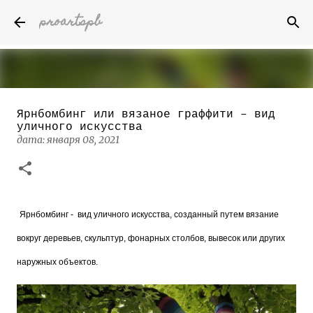
proartspb
К основному контенту
Ярнбомбинг или вязаное граффити – вид
Бумажные скульптуры канадского
уличного искусства
художника Келвина Николса (Calvin
дата:
января 08, 2021
Nicholls)
дата:
октября 14, 2022
8
Ярнбомбинг - вид уличного искусства, созданный путем вязание
вокруг деревьев, скульптур, фонарных столбов, вывесок или других
наружных объектов.