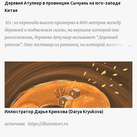
Деревня Атулиер в провинции Сычуань на юго-западе
Китая
Из-за перепада высот примерно в 800 метров между
деревней и подножием скалы, на вершине которой она
расположена, деревню Атулиер называют “Деревней
утесов”. Это лестница из ротанга, по которой жители
деревни поднимаются и спускаются на утес.В ноябре 2016
года плетеные лестницы в деревне Клифф были заменены
стальными лестницами с защитными перилами, и
передвижение детей и жителей деревни было улучшено.
Подъем от подножия горы до вершины занимает до 4
часов. По словам местных жителей, их предки мигрировали
в деревню, поскольку обнаружили, что в этом месте
приятный климат и природная среда, подходящие для
проживания, ведения сельского хозяйства и разведения
Иллюстратор Дарья Крюкова (Darya Kryukova)
скота, и что горные тропы, хотя и крутые, могут помочь
источник https://illustrators.ru
защитить их от бандитизма и войн. С тех пор особая
группа людей живет замкнутой и самодостаточной