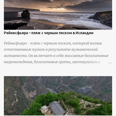
вылепить каждую деталь. источник
https://calvinnicholls.com/
Рейнисфьяра – пляж с черным песком в Исландии
Рейнисфьяра - пляж с черным песком, который возник
естественным путем в результате вулканической
активности. Он включает в себя массивные базальтовые
нагромождения, базальтовые гроты, шестиугольные
колонны, высокие утесы, лавовые образования, черную
береговую линию и великолепные каменные арки.