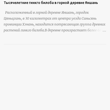
Тысячелетние гинкго билоба в горной деревне Яншань
Расположенный в горной деревне Яншань, городок
Цяньцзинь, в 30 километрах от центра уезда Синьсянь
провинции Хэнань, находится потрясающая группа древних
растений гинкго билоба.В деревне произрастает более 6800
деревьев гинкго, в том числе 310 древних деревьев
возрастом более ста лет и 66 деревьев возрастом более
тысячи лет. источник
https://www.sohu.com/a/951672917_121984853