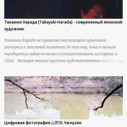
проявляется у свежевыпавшего, метелевого и
фирнизированного снега. Тем не менее, иногда значительное
количество кристаллов может располагаться в одной
плоскости, например, при образовании поверхностной
Такаюки Харада (Takayuki Harada) - современный японский
изморози. В данном случае усиливается зеркальное
художник
отражение, что приводит к искристости снега, зависящей
Такаюки Харада не проявлял настоящего серьезного
от положения наблюдателя и высоты солнца. Зеркальные
интереса к масляной живописи до тех пор, пока в начале
свойства наиболее заметны при угле солнечного света 15° и
тридцатых годов не начал путешествовать по Европе и
ниже; при более высокой солнечной позиции снег
США. Посещая многие крупные художественные музеи и
демонстрирует матовое отражение. Эти
галереи, он был глубоко тронут и вдохновлен красотой
характеристики описываются индикатрисой ...
масляной живописи великих мастеров. Искусствовед
Брайан Шервин прокомментировал картины художника,
заявив, что "Такаюки Харада сочетает в себе классическую
элегантность живописи с реалиями современной жизни. В
некотором смысле, персонажи его картин предлагают
зрителям незаконченный рассказ, который усиливается его
уникальной манерой использования освещения". Для
просмотра всех работ, посетите страницу –
Цифровая фотография 山野风 Чжэцзян