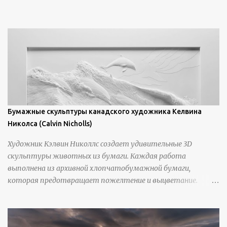
https://www.artfinder.com/artist/takayuki-harada/about/#/
Бумажные скульптуры канадского художника Келвина
Николса (Calvin Nicholls)
Художник Кэлвин Николлс создает удивительные 3D
скульптуры животных из бумаги. Каждая работа
выполнена из архивной хлопчатобумажной бумаги,
которая предотвращает пожелтение и выцветание.
Николлс использует крошечные количества клея для
закрепления отдельных деталей, используя ножи и
инструменты для текстурирования, чтобы точно