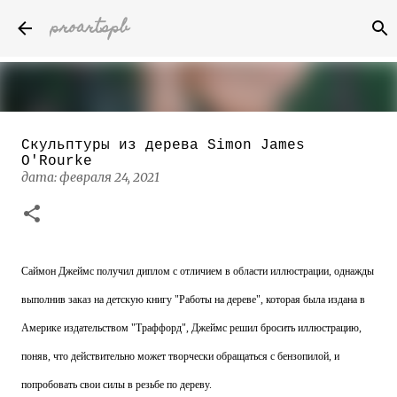
proartspb
К основному контенту
Скульптуры из дерева Simon James
Бумажные скульптуры канадского
O'Rourke
художника Келвина Николса (Calvin
дата:
февраля 24, 2021
Nicholls)
дата:
октября 14, 2022
8
Саймон Джеймс получил диплом с отличием в области иллюстрации, однажды
выполнив заказ на детскую книгу "Работы на дереве", которая была издана в
Америке издательством "Траффорд", Джеймс решил бросить иллюстрацию,
поняв, что действительно может творчески обращаться с бензопилой, и
попробовать свои силы в резьбе по дереву.