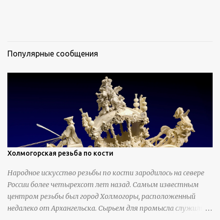
Популярные сообщения
Холмогорская резьба по кости
Народное искусство резьбы по кости зародилось на севере
России более четырехсот лет назад. Самым известным
центром резьбы был город Холмогоры, расположенный
недалеко от Архангельска. Сырьем для промысла служили