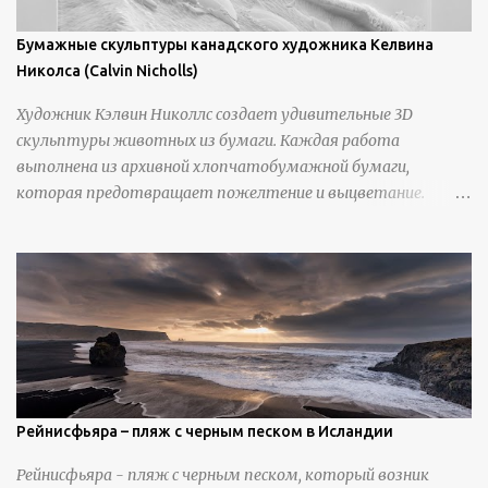
Бумажные скульптуры канадского художника Келвина
Николса (Calvin Nicholls)
Художник Кэлвин Николлс создает удивительные 3D
скульптуры животных из бумаги. Каждая работа
выполнена из архивной хлопчатобумажной бумаги,
которая предотвращает пожелтение и выцветание.
Николлс использует крошечные количества клея для
закрепления отдельных деталей, используя ножи и
инструменты для текстурирования, чтобы точно
вылепить каждую деталь. источник
https://calvinnicholls.com/
Рейнисфьяра – пляж с черным песком в Исландии
Рейнисфьяра - пляж с черным песком, который возник