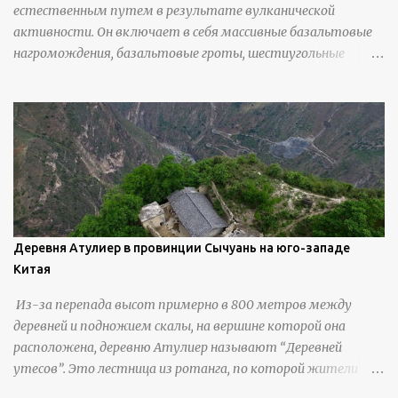
естественным путем в результате вулканической
активности. Он включает в себя массивные базальтовые
нагромождения, базальтовые гроты, шестиугольные
колонны, высокие утесы, лавовые образования, черную
береговую линию и великолепные каменные арки.
Деревня Атулиер в провинции Сычуань на юго-западе
Китая
Из-за перепада высот примерно в 800 метров между
деревней и подножием скалы, на вершине которой она
расположена, деревню Атулиер называют “Деревней
утесов”. Это лестница из ротанга, по которой жители
деревни поднимаются и спускаются на утес.В ноябре 2016