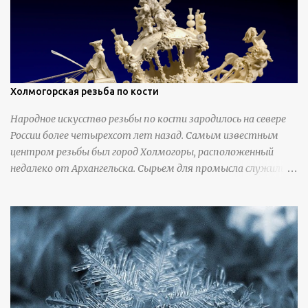
Холмогорская резьба по кости
Народное искусство резьбы по кости зародилось на севере
России более четырехсот лет назад. Самым известным
центром резьбы был город Холмогоры, расположенный
недалеко от Архангельска. Сырьем для промысла служили
кости тюленей, рыб и моржей. Использовали также
обычную трубчатую коровью кость - предплюснус,
облагораживая ее специальной обработкой и тонировкой. В
19 веке резчики также использовали дорогую импортную
слоновую кость для важных заказов. Ажурная ваза
яйцевидной формы с аллегориями времен года - сценами
сбора урожая, сбора фруктов, свадьбы и пожара; кость,
высота 31 см, Н. С. Верещагин, 18 век, из собрания