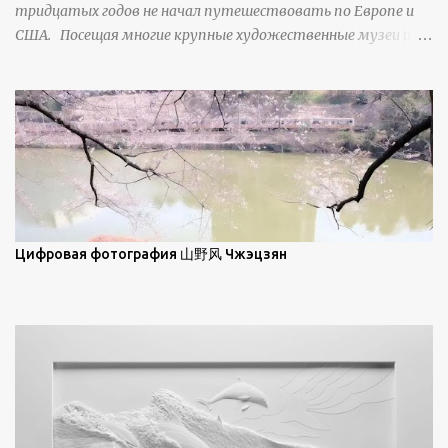
тридцатых годов не начал путешествовать по Европе и
ниже; при более высокой солнечной позиции снег
США. Посещая многие крупные художественные музеи и
демонстрирует матовое отражение. Эти
галереи, он был глубоко тронут и вдохновлен красотой
характеристики описываются индикатрисой ...
масляной живописи великих мастеров. Искусствовед
Брайан Шервин прокомментировал картины художника,
заявив, что "Такаюки Харада сочетает в себе классическую
элегантность живописи с реалиями современной жизни. В
некотором смысле, персонажи его картин предлагают
зрителям незаконченный рассказ, который усиливается его
уникальной манерой использования освещения". Для
просмотра всех работ, посетите страницу –
Цифровая фотография 山野风 Чжэцзян
https://www.artfinder.com/artist/takayuki-harada/about/#/