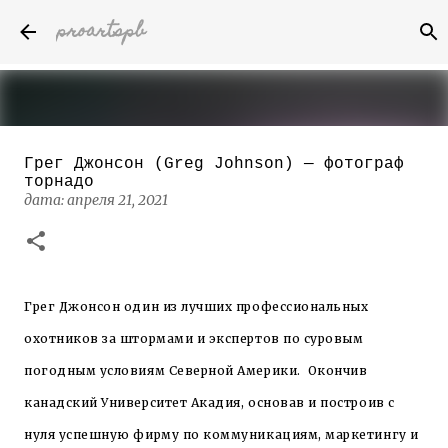
proartspb
К основному контенту
Грег Джонсон (Greg Johnson) — фотограф
Бумажные скульптуры канадского
торнадо
художника Келвина Николса (Calvin
дата:
апреля 21, 2021
Nicholls)
дата:
октября 14, 2022
8
Грег Джонсон один из лучших профессиональных
охотников за штормами и экспертов по суровым
погодным условиям Северной Америки.
Окончив
канадский Университет Акадия, основав и построив с
нуля успешную фирму по коммуникациям, маркетингу и