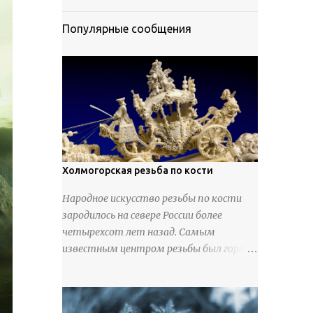
Популярные сообщения
Холмогорская резьба по кости
Народное искусство резьбы по кости
зародилось на севере России более
четырехсот лет назад. Самым
известным центром резьбы был город
Холмогоры, расположенный недалеко
от Архангельска. Сырьем для промысла
служили кости тюленей, рыб и моржей.