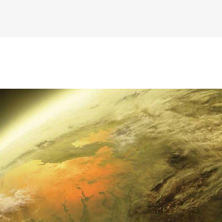
К основному контенту
онцепт-художник Seattle, United States
дожника Келвина Николса (Calvin Nicholls)