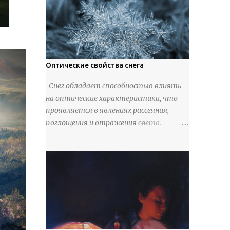
Использовали также обычную
трубчатую коровью кость -
предплюснус, облагораживая ее
специальной обработкой и тонировкой.
В 19 веке резчики также использовали
дорогую импортную слоновую кость
Оптические свойства снега
для важных заказов. Ажурная ваза
Снег обладает способностью влиять
яйцевидной формы с аллегориями
на оптические характеристики, что
времен года - сценами сбора урожая,
проявляется в явлениях рассеяния,
сбора фруктов, свадьбы и пожара;
поглощения и отражения света.
кость, высота 31 см, Н. С. Верещагин, 18
Каждый кристалл снега на его
век, из собрания Государственного
поверхности отражает свет
Эрмитажа. Кружка с портретами
благодаря своим граням, однако
русских князей и царей, кость, рог,
разнообразно ориентированные
серебро, высота 24 см, Дудин О. Х., 18 век,
кристаллы рассеивают лучи в разные
из собрания Государственного
направления, что создает практически
Эрмитажа. Панно с изображением
идеальное диффузное отражение. В
церкви Святых Петра и Павла,
результате поверхность снежного
моржовая слоновая кость, Холмогоры,