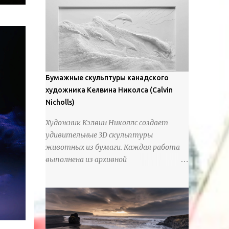
предлагают зрителям незаконченный
рассказ, который усиливается его
уникальной манерой использования
освещения". Для просмотра всех работ,
посетите страницу –
https://www.artfinder.com/artist/takayuki-
Бумажные скульптуры канадского
harada/about/#/
художника Келвина Николса (Calvin
Nicholls)
Художник Кэлвин Николлс создает
удивительные 3D скульптуры
животных из бумаги. Каждая работа
выполнена из архивной
хлопчатобумажной бумаги, которая
предотвращает пожелтение и
выцветание. Николлс использует
крошечные количества клея для
закрепления отдельных деталей,