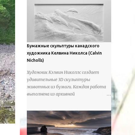
предлагают зрителям незаконченный
рассказ, который усиливается его
уникальной манерой использования
освещения". Для просмотра всех работ,
посетите страницу –
https://www.artfinder.com/artist/takayuki-
Бумажные скульптуры канадского
harada/about/#/
художника Келвина Николса (Calvin
Nicholls)
Художник Кэлвин Николлс создает
удивительные 3D скульптуры
животных из бумаги. Каждая работа
выполнена из архивной
хлопчатобумажной бумаги, которая
предотвращает пожелтение и
выцветание. Николлс использует
крошечные количества клея для
закрепления отдельных деталей,