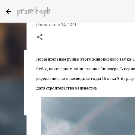
proartspb
Замок Кейсс (Keiss Castle) - пол
дата:
июля 24, 2021
Поразительные руины этого живописного замка
1
Бумажные скульптуры канадского ху
дата:
октября 14, 2022
Кейсс, на северном конце залива Синклера. В пер
8
укрепление, но в последние годы 16 века 5-й гра
дата строительства неизвестна.