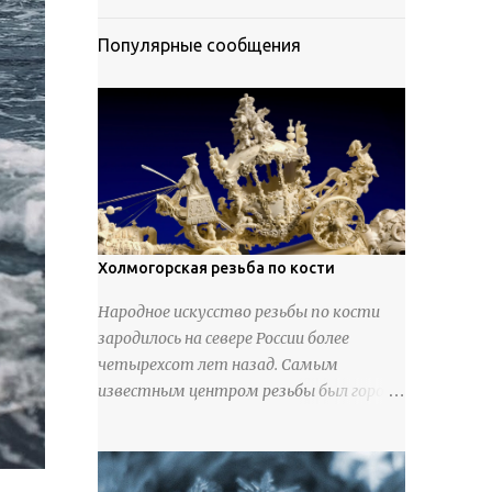
Популярные сообщения
Холмогорская резьба по кости
Народное искусство резьбы по кости
зародилось на севере России более
четырехсот лет назад. Самым
известным центром резьбы был город
Холмогоры, расположенный недалеко
от Архангельска. Сырьем для промысла
служили кости тюленей, рыб и моржей.