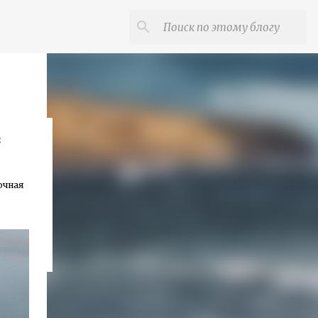
дии
и
очная