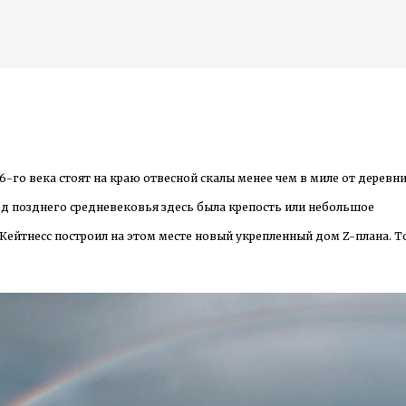
К основному контенту
уразрушенный памятник на северо-западе Шотлан
6-го века стоят на краю отвесной скалы менее чем в миле от деревн
дожника Келвина Николса (Calvin Nicholls)
иод позднего средневековья здесь была крепость или небольшое
ф Кейтнесс построил на этом месте новый укрепленный дом Z-плана. Т