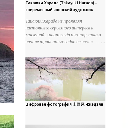
покрова может восприниматься как
Такаюки Харада (Takayuki Harada) -
18 век. Шахматный набор "Рыцари
матовая. Такое свойство чаще всего
современный японский художник
против турок" в шкатулке из
проявляется у свежевыпавшего,
моржовой слоновой кости, высота 26
Такаюки Харада не проявлял
метелевого и фирнизированного снега.
см, Холмогоры, 18 век....
настоящего серьезного интереса к
Тем не менее, иногда значительное
масляной живописи до тех пор, пока в
количество кристаллов может
начале тридцатых годов не начал
располагаться в одной плоскости,
путешествовать по Европе и США.
например, при образовании
Посещая многие крупные
поверхностной изморози. В данном
художественные музеи и галереи, он
случае усиливается зеркальное
был глубоко тронут и вдохновлен
отражение, что приводит к
красотой масляной живописи великих
искристости снега, зависящей от
мастеров. Искусствовед Брайан
положения наблюдателя и высоты
Шервин прокомментировал картины
солнца. Зеркальные свойства наиболее
художника, заявив, что "Такаюки
заметны при угле солнечного света 15°
Харада сочетает в себе классическую
Цифровая фотография 山野风 Чжэцзян
и ниже; при более высокой солнечной
элегантность живописи с реалиями
позиции снег демонстрирует матовое
современной жизни. В некотором
отражение. Эти характеристики
смысле, персонажи его картин
описываются индикатрисой ...