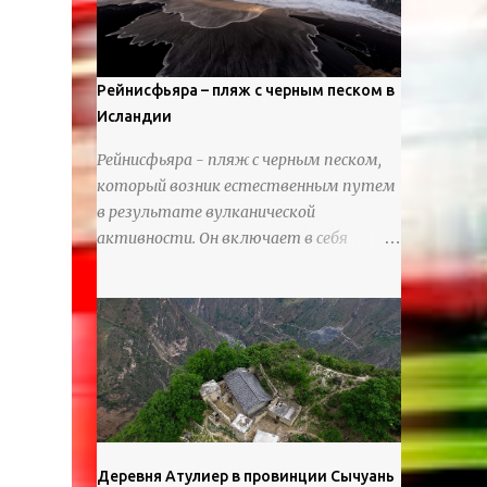
используя ножи и инструменты для
текстурирования, чтобы точно
вылепить каждую деталь. источник
https://calvinnicholls.com/
Рейнисфьяра – пляж с черным песком в
Исландии
Рейнисфьяра - пляж с черным песком,
который возник естественным путем
в результате вулканической
активности. Он включает в себя
массивные базальтовые
нагромождения, базальтовые гроты,
шестиугольные колонны, высокие
утесы, лавовые образования, черную
береговую линию и великолепные
каменные арки.
Деревня Атулиер в провинции Сычуань