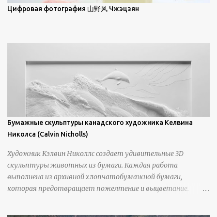
просмотра всех работ, посетите страницу –
Цифровая фотография 山野风 Чжэцзян
https://www.artfinder.com/artist/takayuki-harada/about/#/
Бумажные скульптуры канадского художника Келвина
Николса (Calvin Nicholls)
Художник Кэлвин Николлс создает удивительные 3D
скульптуры животных из бумаги. Каждая работа
выполнена из архивной хлопчатобумажной бумаги,
которая предотвращает пожелтение и выцветание.
Николлс использует крошечные количества клея для
закрепления отдельных деталей, используя ножи и