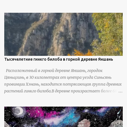
Тысячелетние гинкго билоба в горной деревне Яншань
Расположенный в горной деревне Яншань, городок
Цяньцзинь, в 30 километрах от центра уезда Синьсянь
провинции Хэнань, находится потрясающая группа древних
растений гинкго билоба.В деревне произрастает более 6800
деревьев гинкго, в том числе 310 древних деревьев
возрастом более ста лет и 66 деревьев возрастом более
тысячи лет. источник
https://www.sohu.com/a/951672917_121984853