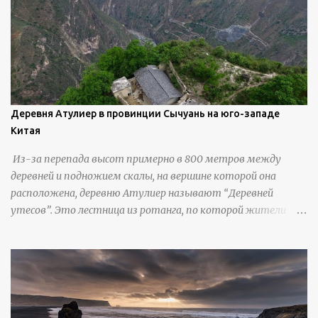
инструменты для текстурирования, чтобы точно
вылепить каждую деталь. источник
https://calvinnicholls.com/
Деревня Атулиер в провинции Сычуань на юго-западе
Китая
Из-за перепада высот примерно в 800 метров между
деревней и подножием скалы, на вершине которой она
расположена, деревню Атулиер называют “Деревней
утесов”. Это лестница из ротанга, по которой жители
деревни поднимаются и спускаются на утес.В ноябре 2016
года плетеные лестницы в деревне Клифф были заменены
стальными лестницами с защитными перилами, и
передвижение детей и жителей деревни было улучшено.
Подъем от подножия горы до вершины занимает до 4
часов. По словам местных жителей, их предки мигрировали