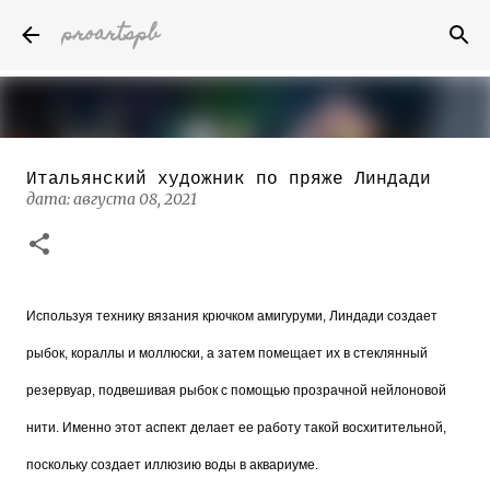
proartspb
К основному контенту
Итальянский художник по пряже Линдади
Бумажные скульптуры канадского
дата:
августа 08, 2021
художника Келвина Николса (Calvin
Nicholls)
дата:
октября 14, 2022
8
Используя технику вязания крючком амигуруми, Линдади создает
рыбок, кораллы и моллюски, а затем помещает их в стеклянный
резервуар, подвешивая рыбок с помощью прозрачной нейлоновой
нити. Именно этот аспект делает ее работу такой восхитительной,
поскольку создает иллюзию воды в аквариуме.