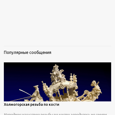
и
Популярные сообщения
Холмогорская резьба по кости
Народное искусство резьбы по кости зародилось на севере