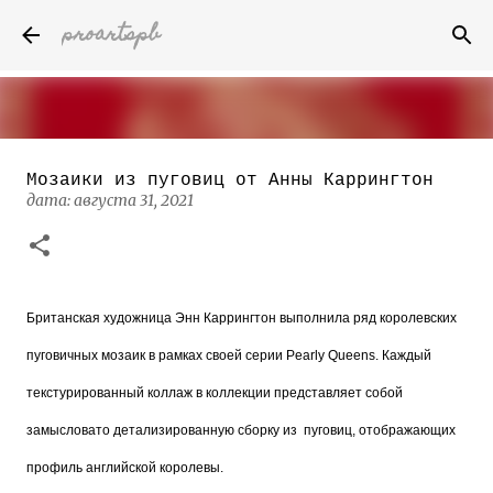
proartspb
К основному контенту
Мозаики из пуговиц от Анны Каррингтон
Бумажные скульптуры канадского
дата:
августа 31, 2021
художника Келвина Николса (Calvin
Nicholls)
дата:
октября 14, 2022
8
Британская художница Энн Каррингтон выполнила ряд королевских
пуговичных мозаик в рамках своей серии Pearly Queens. Каждый
текстурированный коллаж в коллекции представляет собой
замысловато детализированную сборку из
пуговиц, отображающих
профиль английской королевы.