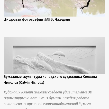
некотором смысле, персонажи его картин предлагают
зрителям незаконченный рассказ, который усиливается его
уникальной манерой использования освещения". Для
просмотра всех работ, посетите страницу –
Цифровая фотография 山野风 Чжэцзян
https://www.artfinder.com/artist/takayuki-harada/about/#/
Бумажные скульптуры канадского художника Келвина
Николса (Calvin Nicholls)
Художник Кэлвин Николлс создает удивительные 3D
скульптуры животных из бумаги. Каждая работа
выполнена из архивной хлопчатобумажной бумаги,