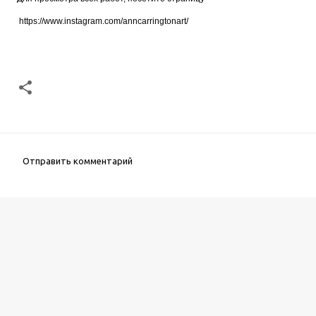
https://www.instagram.com/anncarringtonart/
Отправить комментарий
К
о
м
м
е
н
т
а
р
и