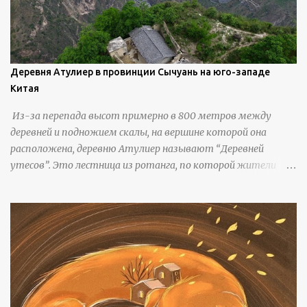
Деревня Атулиер в провинции Сычуань на юго-западе
Китая
Из-за перепада высот примерно в 800 метров между
деревней и подножием скалы, на вершине которой она
расположена, деревню Атулиер называют “Деревней
утесов”. Это лестница из ротанга, по которой жители
деревни поднимаются и спускаются на утес.В ноябре 2016
года плетеные лестницы в деревне Клифф были заменены
стальными лестницами с защитными перилами, и
передвижение детей и жителей деревни было улучшено.
Подъем от подножия горы до вершины занимает до 4
часов. По словам местных жителей, их предки мигрировали
в деревню, поскольку обнаружили, что в этом месте
приятный климат и природная среда, подходящие для