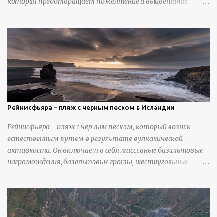
которая предотвращает пожелтение и выцветание.
Николлс использует крошечные количества клея для
закрепления отдельных деталей, используя ножи и
инструменты для текстурирования, чтобы точно
вылепить каждую деталь. источник
https://calvinnicholls.com/
Рейнисфьяра – пляж с черным песком в Исландии
Рейнисфьяра - пляж с черным песком, который возник
естественным путем в результате вулканической
активности. Он включает в себя массивные базальтовые
нагромождения, базальтовые гроты, шестиугольные
колонны, высокие утесы, лавовые образования, черную
береговую линию и великолепные каменные арки.