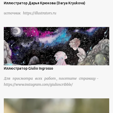
проживания, ведения сельского хозяйства и разведения
Иллюстратор Дарья Крюкова (Darya Kryukova)
скота, и что горные тропы, хотя и крутые, могут помочь
источник https://illustrators.ru
защитить их от бандитизма и войн. С тех пор особая
группа людей живет замкнутой и самодостаточной
жизнью в деревне в течение шести или семи поколений.
Иллюстратор Giulio Ingrosso
Для просмотра всех работ , посетите страницу -
https://www.instagram.com/giulioscribble/