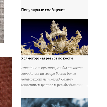
Популярные сообщения
Холмогорская резьба по кости
Народное искусство резьбы по кости
зародилось на севере России более
четырехсот лет назад. Самым
известным центром резьбы был город
Холмогоры, расположенный недалеко
от Архангельска. Сырьем для промысла
служили кости тюленей, рыб и моржей.