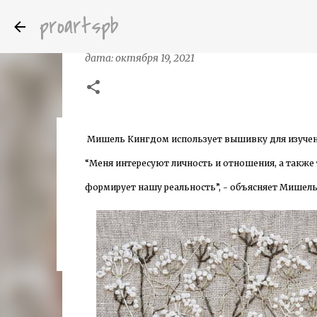
proartspb
Вышитые картины Michelle Kingdom
дата:
октября 19, 2021
Мишель Кингдом использует вышивку для изучени
Бумажные скульптуры канадского ху
дата:
октября 14, 2022
“Меня интересуют личность и отношения, а также 
8
формирует нашу реальность”, - объясняет Мишель