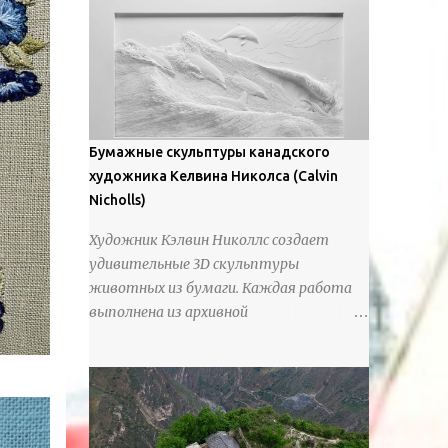
предлагают зрителям незаконченный
рассказ, который усиливается его
уникальной манерой использования
освещения". Для просмотра всех работ,
посетите страницу –
https://www.artfinder.com/artist/takayuki-
Бумажные скульптуры канадского
harada/about/#/
художника Келвина Николса (Calvin
Nicholls)
Художник Кэлвин Николлс создает
удивительные 3D скульптуры
животных из бумаги. Каждая работа
выполнена из архивной
хлопчатобумажной бумаги, которая
предотвращает пожелтение и
выцветание. Николлс использует
крошечные количества клея для
закрепления отдельных деталей,