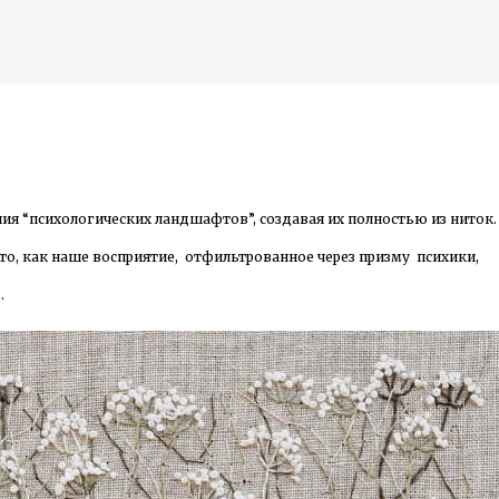
К основному контенту
я “психологических ландшафтов”, создавая их полностью из ниток.
дожника Келвина Николса (Calvin Nicholls)
то, как наше восприятие, отфильтрованное через призму психики,
.