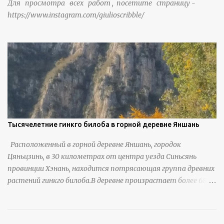
Для просмотра всех работ , посетите страницу -
https://www.instagram.com/giulioscribble/
Тысячелетние гинкго билоба в горной деревне Яншань
Расположенный в горной деревне Яншань, городок
Цяньцзинь, в 30 километрах от центра уезда Синьсянь
провинции Хэнань, находится потрясающая группа древних
растений гинкго билоба.В деревне произрастает более 6800
деревьев гинкго, в том числе 310 древних деревьев
возрастом более ста лет и 66 деревьев возрастом более
тысячи лет. источник