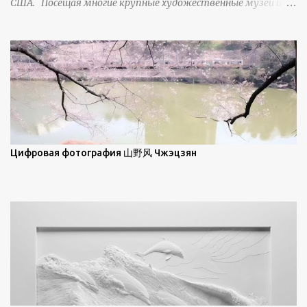
США. Посещая многие крупные художественные музеи и
демонстрирует матовое отражение. Эти
галереи, он был глубоко тронут и вдохновлен красотой
характеристики описываются индикатрисой ...
масляной живописи великих мастеров. Искусствовед
Брайан Шервин прокомментировал картины художника,
заявив, что "Такаюки Харада сочетает в себе классическую
элегантность живописи с реалиями современной жизни. В
некотором смысле, персонажи его картин предлагают
зрителям незаконченный рассказ, который усиливается его
уникальной манерой использования освещения". Для
просмотра всех работ, посетите страницу –
Цифровая фотография 山野风 Чжэцзян
https://www.artfinder.com/artist/takayuki-harada/about/#/