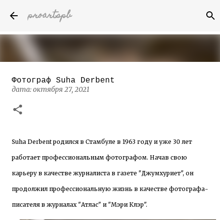
proartspb
К основному контенту
Фотограф Suha Derbent
Бумажные скульптуры канадского
дата:
октября 27, 2021
художника Келвина Николса (Calvin
Nicholls)
дата:
октября 14, 2022
8
Suha Derbent родился в Стамбуле в 1963 году и уже 30 лет
работает профессиональным фотографом. Начав свою
карьеру в качестве журналиста в газете "Джумхуриет", он
продолжил профессиональную жизнь в качестве фотографа-
писателя в журналах "Атлас" и "Мэри Клэр".