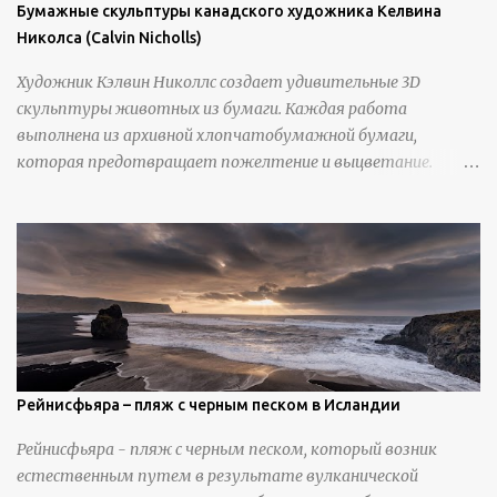
Бумажные скульптуры канадского художника Келвина
Николса (Calvin Nicholls)
Художник Кэлвин Николлс создает удивительные 3D
скульптуры животных из бумаги. Каждая работа
выполнена из архивной хлопчатобумажной бумаги,
которая предотвращает пожелтение и выцветание.
Николлс использует крошечные количества клея для
закрепления отдельных деталей, используя ножи и
инструменты для текстурирования, чтобы точно
вылепить каждую деталь. источник
https://calvinnicholls.com/
Рейнисфьяра – пляж с черным песком в Исландии
Рейнисфьяра - пляж с черным песком, который возник
естественным путем в результате вулканической