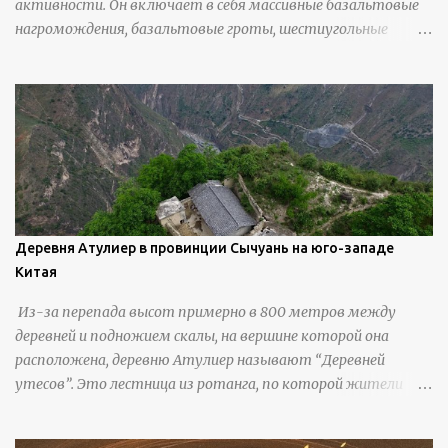
активности. Он включает в себя массивные базальтовые
нагромождения, базальтовые гроты, шестиугольные
колонны, высокие утесы, лавовые образования, черную
береговую линию и великолепные каменные арки.
Деревня Атулиер в провинции Сычуань на юго-западе
Китая
Из-за перепада высот примерно в 800 метров между
деревней и подножием скалы, на вершине которой она
расположена, деревню Атулиер называют “Деревней
утесов”. Это лестница из ротанга, по которой жители
деревни поднимаются и спускаются на утес.В ноябре 2016
года плетеные лестницы в деревне Клифф были заменены