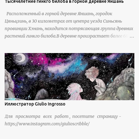
Тысячелетние гинкго билоба в горной деревне Яншань
Расположенный в горной деревне Яншань, городок
Цяньцзинь, в 30 километрах от центра уезда Синьсянь
провинции Хэнань, находится потрясающая группа древних
растений гинкго билоба.В деревне произрастает более 6800
деревьев гинкго, в том числе 310 древних деревьев
возрастом более ста лет и 66 деревьев возрастом более
тысячи лет. источник
https://www.sohu.com/a/951672917_121984853
Иллюстратор Giulio Ingrosso
Для просмотра всех работ , посетите страницу -
https://www.instagram.com/giulioscribble/