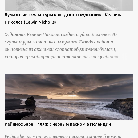
Бумажные скульптуры канадского художника Келвина
Николса (Calvin Nicholls)
Художник Кэлвин Николлс создает удивительные 3D
скульптуры животных из бумаги. Каждая работа
выполнена из архивной хлопчатобумажной бумаги,
которая предотвращает пожелтение и выцветание.
Николлс использует крошечные количества клея для
закрепления отдельных деталей, используя ножи и
инструменты для текстурирования, чтобы точно
вылепить каждую деталь. источник
https://calvinnicholls.com/
Рейнисфьяра – пляж с черным песком в Исландии
Рейнисфьяра - пляж с черным песком, который возник