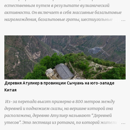
естественным путем в результате вулканической
активности. Он включает в себя массивные базальтовые
нагромождения, базальтовые гроты, шестиугольные
колонны, высокие утесы, лавовые образования, черную
береговую линию и великолепные каменные арки.
Деревня Атулиер в провинции Сычуань на юго-западе
Китая
Из-за перепада высот примерно в 800 метров между
деревней и подножием скалы, на вершине которой она
расположена, деревню Атулиер называют “Деревней
утесов”. Это лестница из ротанга, по которой жители
деревни поднимаются и спускаются на утес.В ноябре 2016