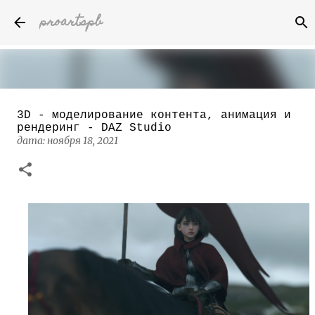
proartspb
К основному контенту
3D - моделирование контента, анимация и
Бумажные скульптуры канадского
рендеринг - DAZ Studio
художника Келвина Николса (Calvin
дата:
ноября 18, 2021
Nicholls)
дата:
октября 14, 2022
8