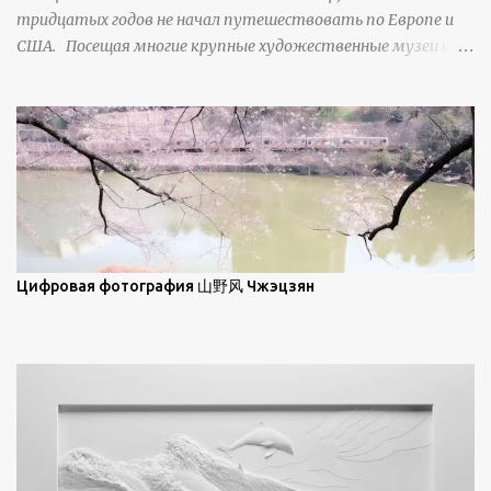
тридцатых годов не начал путешествовать по Европе и
ниже; при более высокой солнечной позиции снег
США. Посещая многие крупные художественные музеи и
демонстрирует матовое отражение. Эти
галереи, он был глубоко тронут и вдохновлен красотой
характеристики описываются индикатрисой ...
масляной живописи великих мастеров. Искусствовед
Брайан Шервин прокомментировал картины художника,
заявив, что "Такаюки Харада сочетает в себе классическую
элегантность живописи с реалиями современной жизни. В
некотором смысле, персонажи его картин предлагают
зрителям незаконченный рассказ, который усиливается его
уникальной манерой использования освещения". Для
просмотра всех работ, посетите страницу –
Цифровая фотография 山野风 Чжэцзян
https://www.artfinder.com/artist/takayuki-harada/about/#/