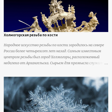
Холмогорская резьба по кости
Народное искусство резьбы по кости зародилось на севере
России более четырехсот лет назад. Самым известным
центром резьбы был город Холмогоры, расположенный
недалеко от Архангельска. Сырьем для промысла служили
кости тюленей, рыб и моржей. Использовали также
обычную трубчатую коровью кость - предплюснус,
облагораживая ее специальной обработкой и тонировкой. В
19 веке резчики также использовали дорогую импортную
слоновую кость для важных заказов. Ажурная ваза
яйцевидной формы с аллегориями времен года - сценами
сбора урожая, сбора фруктов, свадьбы и пожара; кость,
высота 31 см, Н. С. Верещагин, 18 век, из собрания