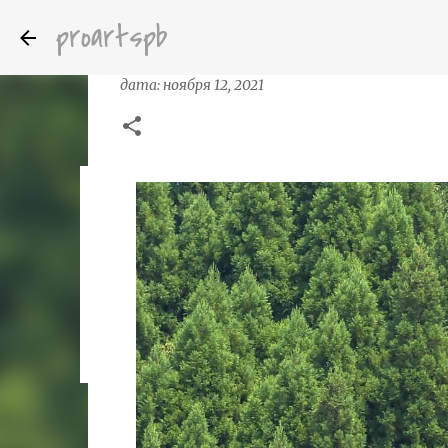
proartspb
Фотограф из Японии かず kazu
дата:
ноября 12, 2021
Бумажные скульптуры канадского ху
дата:
октября 14, 2022
8