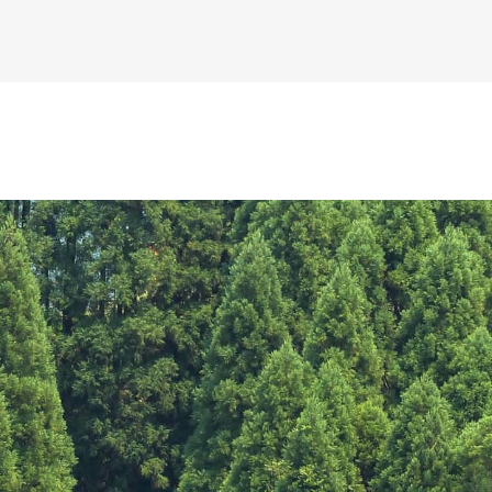
К основному контенту
дожника Келвина Николса (Calvin Nicholls)