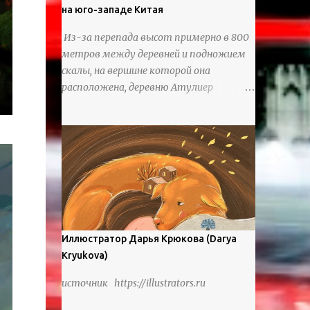
на юго-западе Китая
Из-за перепада высот примерно в 800
метров между деревней и подножием
скалы, на вершине которой она
расположена, деревню Атулиер
называют “Деревней утесов”. Это
лестница из ротанга, по которой
жители деревни поднимаются и
спускаются на утес.В ноябре 2016 года
плетеные лестницы в деревне Клифф
были заменены стальными лестницами
с защитными перилами, и
передвижение детей и жителей деревни
было улучшено. Подъем от подножия
Иллюстратор Дарья Крюкова (Darya
горы до вершины занимает до 4 часов.
Kryukova)
По словам местных жителей, их предки
источник https://illustrators.ru
мигрировали в деревню, поскольку
обнаружили, что в этом месте