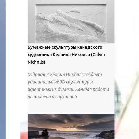
предлагают зрителям незаконченный
рассказ, который усиливается его
уникальной манерой использования
освещения". Для просмотра всех работ,
посетите страницу –
https://www.artfinder.com/artist/takayuki-
Бумажные скульптуры канадского
harada/about/#/
художника Келвина Николса (Calvin
Nicholls)
Художник Кэлвин Николлс создает
удивительные 3D скульптуры
животных из бумаги. Каждая работа
выполнена из архивной
хлопчатобумажной бумаги, которая
предотвращает пожелтение и
выцветание. Николлс использует
крошечные количества клея для
закрепления отдельных деталей,