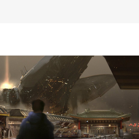
К основному контенту
ов из Санкт-Петербурга
дожника Келвина Николса (Calvin Nicholls)