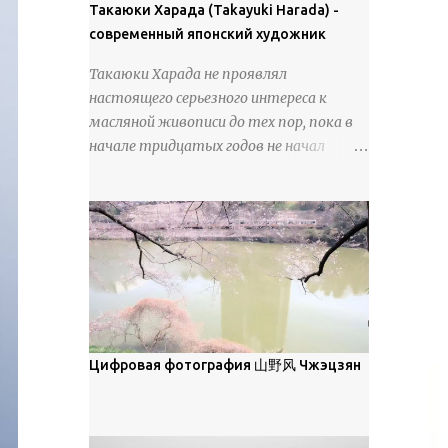
покрова может восприниматься как
Такаюки Харада (Takayuki Harada) -
18 век. Шахматный набор "Рыцари
матовая. Такое свойство чаще всего
современный японский художник
против турок" в шкатулке из
проявляется у свежевыпавшего,
моржовой слоновой кости, высота 26
Такаюки Харада не проявлял
метелевого и фирнизированного снега.
см, Холмогоры, 18 век....
настоящего серьезного интереса к
Тем не менее, иногда значительное
масляной живописи до тех пор, пока в
количество кристаллов может
начале тридцатых годов не начал
располагаться в одной плоскости,
путешествовать по Европе и США.
например, при образовании
Посещая многие крупные
поверхностной изморози. В данном
художественные музеи и галереи, он
случае усиливается зеркальное
был глубоко тронут и вдохновлен
отражение, что приводит к
красотой масляной живописи великих
искристости снега, зависящей от
мастеров. Искусствовед Брайан
положения наблюдателя и высоты
Шервин прокомментировал картины
солнца. Зеркальные свойства наиболее
художника, заявив, что "Такаюки
заметны при угле солнечного света 15°
Харада сочетает в себе классическую
Цифровая фотография 山野风 Чжэцзян
и ниже; при более высокой солнечной
элегантность живописи с реалиями
позиции снег демонстрирует матовое
современной жизни. В некотором
отражение. Эти характеристики
смысле, персонажи его картин
описываются индикатрисой ...