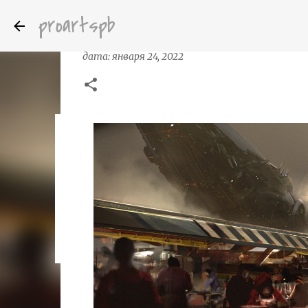
proartspb
Цифровой иллюстратор Кирилл Леон
дата:
января 24, 2022
Бумажные скульптуры канадского ху
дата:
октября 14, 2022
8