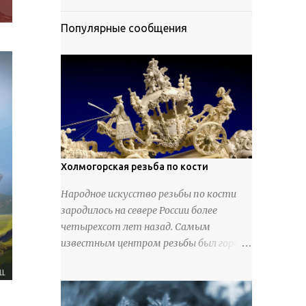
Популярные сообщения
Холмогорская резьба по кости
Народное искусство резьбы по кости
зародилось на севере России более
четырехсот лет назад. Самым
известным центром резьбы был город
Холмогоры, расположенный недалеко
от Архангельска. Сырьем для промысла
служили кости тюленей, рыб и моржей.