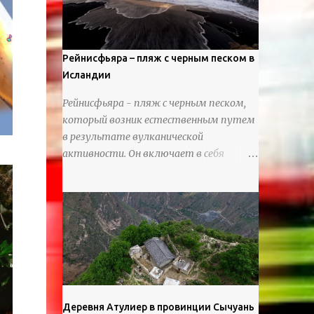
используя ножи и инструменты для
текстурирования, чтобы точно
вылепить каждую деталь. источник
https://calvinnicholls.com/
Рейнисфьяра – пляж с черным песком в
Исландии
Рейнисфьяра - пляж с черным песком,
который возник естественным путем
в результате вулканической
активности. Он включает в себя
массивные базальтовые
нагромождения, базальтовые гроты,
шестиугольные колонны, высокие
утесы, лавовые образования, черную
береговую линию и великолепные
каменные арки.
Деревня Атулиер в провинции Сычуань