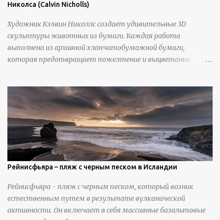
Николса (Calvin Nicholls)
Художник Кэлвин Николлс создает удивительные 3D
скульптуры животных из бумаги. Каждая работа
выполнена из архивной хлопчатобумажной бумаги,
которая предотвращает пожелтение и выцветание.
Николлс использует крошечные количества клея для
закрепления отдельных деталей, используя ножи и
инструменты для текстурирования, чтобы точно
вылепить каждую деталь. источник
https://calvinnicholls.com/
Рейнисфьяра – пляж с черным песком в Исландии
Рейнисфьяра - пляж с черным песком, который возник
естественным путем в результате вулканической
активности. Он включает в себя массивные базальтовые