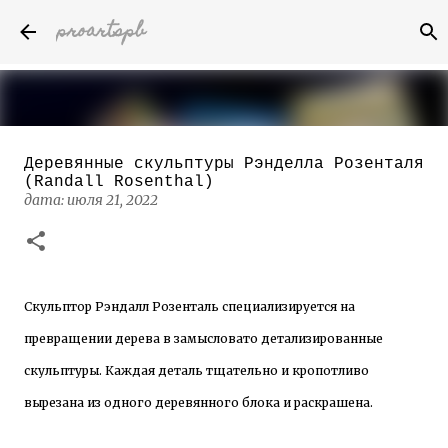
proartspb
К основному контенту
Деревянные скульптуры Рэнделла Розенталя
Бумажные скульптуры канадского
(Randall Rosenthal)
художника Келвина Николса (Calvin
дата:
июля 21, 2022
Nicholls)
дата:
октября 14, 2022
8
Скульптор Рэндалл Розенталь специализируется на
превращении дерева в замысловато детализированные
скульптуры. Каждая деталь тщательно и кропотливо
вырезана из одного деревянного блока и раскрашена.