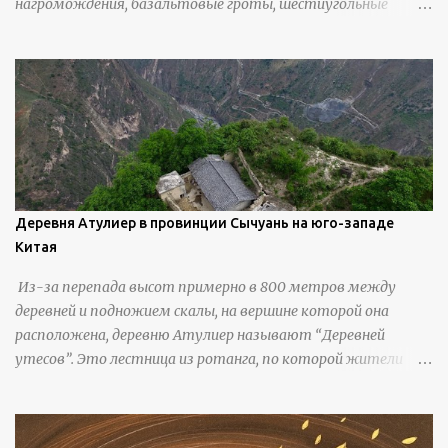
нагромождения, базальтовые гроты, шестиугольные
колонны, высокие утесы, лавовые образования, черную
береговую линию и великолепные каменные арки.
Деревня Атулиер в провинции Сычуань на юго-западе
Китая
Из-за перепада высот примерно в 800 метров между
деревней и подножием скалы, на вершине которой она
расположена, деревню Атулиер называют “Деревней
утесов”. Это лестница из ротанга, по которой жители
деревни поднимаются и спускаются на утес.В ноябре 2016
года плетеные лестницы в деревне Клифф были заменены
стальными лестницами с защитными перилами, и