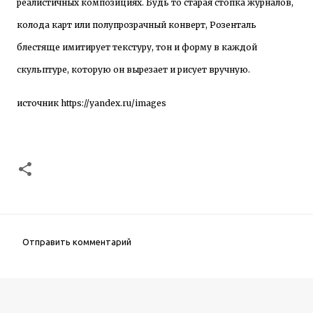
реалистичных композициях. Будь то старая стопка журналов,
колода карт или полупрозрачный конверт, Розенталь
блестяще имитирует текстуру, тон и форму в каждой
скульптуре, которую он вырезает и рисует вручную.
источник
https://yandex.ru/images
Отправить комментарий
К
о
м
м