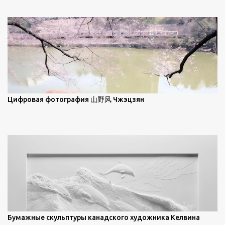
галереи, он был глубоко тронут и вдохновлен красотой
характеристики описываются индикатрисой ...
масляной живописи великих мастеров. Искусствовед
Брайан Шервин прокомментировал картины художника,
заявив, что "Такаюки Харада сочетает в себе классическую
элегантность живописи с реалиями современной жизни. В
некотором смысле, персонажи его картин предлагают
зрителям незаконченный рассказ, который усиливается его
уникальной манерой использования освещения". Для
просмотра всех работ, посетите страницу –
Цифровая фотография 山野风 Чжэцзян
https://www.artfinder.com/artist/takayuki-harada/about/#/
Бумажные скульптуры канадского художника Келвина