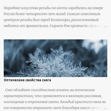
Народное искусство резьбы по кости зародилось на севере
России более четырехсот лет назад. Самым известным
центром резьбы был город Холмогоры, расположенный
недалеко от Архангельска. Сырьем для промысла служили
кости тюленей, рыб и моржей. Использовали также
обычную трубчатую коровью кость - предплюснус,
облагораживая ее специальной обработкой и тонировкой. В
19 веке резчики также использовали дорогую импортную
слоновую кость для важных заказов. Ажурная ваза
яйцевидной формы с аллегориями времен года - сценами
сбора урожая, сбора фруктов, свадьбы и пожара; кость,
высота 31 см, Н. С. Верещагин, 18 век, из собрания
Государственного Эрмитажа. Кружка с портретами
Оптические свойства снега
русских князей и царей, кость, рог, серебро, высота 24 см,
Снег обладает способностью влиять на оптические
Дудин О. Х., 18 век, из собрания Государственного Эрмитажа.
характеристики, что проявляется в явлениях рассеяния,
Панно с изображением церкви Святых Петра и Павла,
поглощения и отражения света. Каждый кристалл снега на
моржовая слоновая кость, Холмогоры, 18 век. Шахматный
его поверхности отражает свет благодаря своим граням,
набор "Рыцари против турок" в шкатулке из моржовой