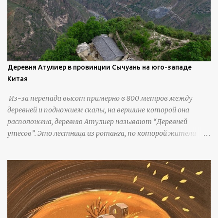
Деревня Атулиер в провинции Сычуань на юго-западе
Китая
Из-за перепада высот примерно в 800 метров между
деревней и подножием скалы, на вершине которой она
расположена, деревню Атулиер называют “Деревней
утесов”. Это лестница из ротанга, по которой жители
деревни поднимаются и спускаются на утес.В ноябре 2016
года плетеные лестницы в деревне Клифф были заменены
стальными лестницами с защитными перилами, и
передвижение детей и жителей деревни было улучшено.
Подъем от подножия горы до вершины занимает до 4
часов. По словам местных жителей, их предки мигрировали
в деревню, поскольку обнаружили, что в этом месте