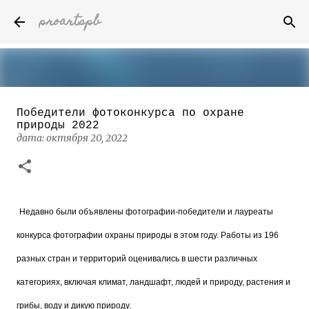
proartspb
К основному контенту
Победители фотоконкурса по охране
Бумажные скульптуры канадского
природы 2022
художника Келвина Николса (Calvin
дата:
октября 20, 2022
Nicholls)
дата:
октября 14, 2022
8
Недавно были объявлены фотографии-победители и лауреаты
конкурса фотографии охраны природы в этом году. Работы из 196
разных стран и территорий оценивались в шести различных
категориях, включая климат, ландшафт, людей и природу, растения и
грибы, воду и дикую природу.