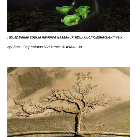
Призрачные грибы научное названия этих биолюминесцентных
грибов - Omphalotus Nidiformis. © Кэлли Чи