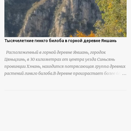
Тысячелетние гинкго билоба в горной деревне Яншань
Расположенный в горной деревне Яншань, городок
Цяньцзинь, в 30 километрах от центра уезда Синьсянь
провинции Хэнань, находится потрясающая группа древних
растений гинкго билоба.В деревне произрастает более 6800
деревьев гинкго, в том числе 310 древних деревьев
возрастом более ста лет и 66 деревьев возрастом более
тысячи лет. источник
https://www.sohu.com/a/951672917_121984853