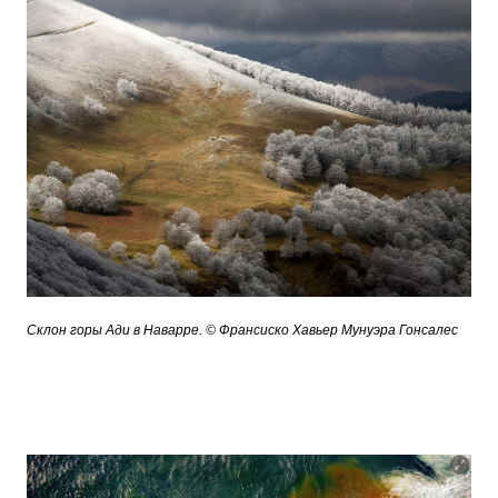
Склон горы Ади в Наварре. © Франсиско Хавьер Мунуэра Гонсалес