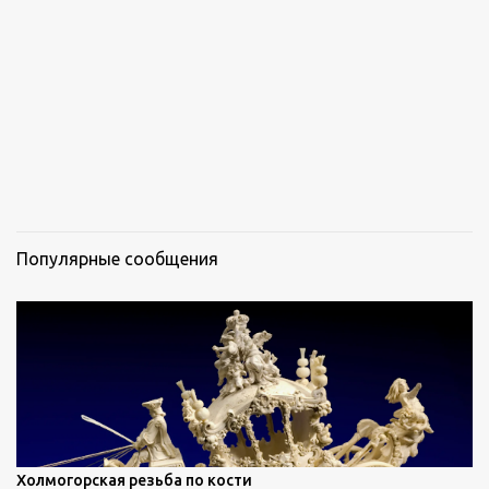
р
и
и
Популярные сообщения
Холмогорская резьба по кости