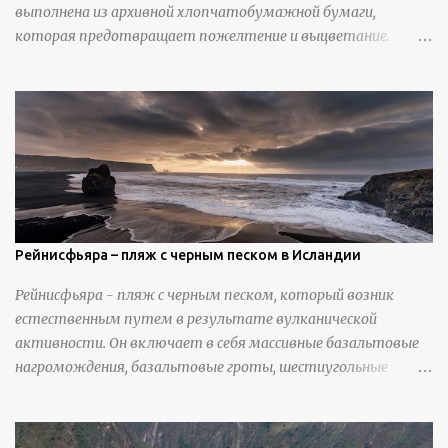
выполнена из архивной хлопчатобумажной бумаги,
которая предотвращает пожелтение и выцветание.
Николлс использует крошечные количества клея для
закрепления отдельных деталей, используя ножи и
инструменты для текстурирования, чтобы точно
вылепить каждую деталь. источник
https://calvinnicholls.com/
Рейнисфьяра – пляж с черным песком в Исландии
Рейнисфьяра - пляж с черным песком, который возник
естественным путем в результате вулканической
активности. Он включает в себя массивные базальтовые
нагромождения, базальтовые гроты, шестиугольные
колонны, высокие утесы, лавовые образования, черную
береговую линию и великолепные каменные арки.