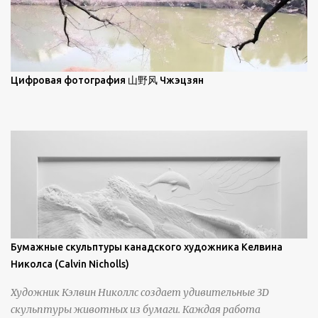
элегантность живописи с реалиями современной жизни. В
некотором смысле, персонажи его картин предлагают
зрителям незаконченный рассказ, который усиливается его
уникальной манерой использования освещения". Для
просмотра всех работ, посетите страницу –
Цифровая фотография 山野风 Чжэцзян
https://www.artfinder.com/artist/takayuki-harada/about/#/
Бумажные скульптуры канадского художника Келвина
Николса (Calvin Nicholls)
Художник Кэлвин Николлс создает удивительные 3D
скульптуры животных из бумаги. Каждая работа