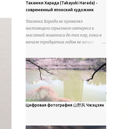
покрова может восприниматься как
Такаюки Харада (Takayuki Harada) -
18 век. Шахматный набор "Рыцари
матовая. Такое свойство чаще всего
современный японский художник
против турок" в шкатулке из
проявляется у свежевыпавшего,
моржовой слоновой кости, высота 26
Такаюки Харада не проявлял
метелевого и фирнизированного снега.
см, Холмогоры, 18 век....
настоящего серьезного интереса к
Тем не менее, иногда значительное
масляной живописи до тех пор, пока в
количество кристаллов может
начале тридцатых годов не начал
располагаться в одной плоскости,
путешествовать по Европе и США.
например, при образовании
Посещая многие крупные
поверхностной изморози. В данном
художественные музеи и галереи, он
случае усиливается зеркальное
был глубоко тронут и вдохновлен
отражение, что приводит к
красотой масляной живописи великих
искристости снега, зависящей от
мастеров. Искусствовед Брайан
положения наблюдателя и высоты
Шервин прокомментировал картины
солнца. Зеркальные свойства наиболее
художника, заявив, что "Такаюки
заметны при угле солнечного света 15°
Харада сочетает в себе классическую
Цифровая фотография 山野风 Чжэцзян
и ниже; при более высокой солнечной
элегантность живописи с реалиями
позиции снег демонстрирует матовое
современной жизни. В некотором
отражение. Эти характеристики
смысле, персонажи его картин
описываются индикатрисой ...