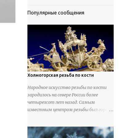
Популярные сообщения
Холмогорская резьба по кости
Народное искусство резьбы по кости
зародилось на севере России более
четырехсот лет назад. Самым
известным центром резьбы был город
Холмогоры, расположенный недалеко
от Архангельска. Сырьем для промысла
служили кости тюленей, рыб и моржей.