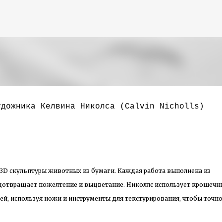
К основному контенту
удожника Келвина Николса (Calvin Nicholls)
3D скульптуры животных из бумаги. Каждая работа выполнена из
дотвращает пожелтение и выцветание. Николлс использует крошечн
ей, используя ножи и инструменты для текстурирования, чтобы точн