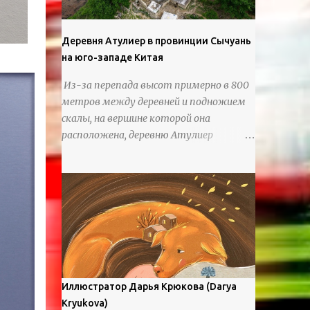
Деревня Атулиер в провинции Сычуань
на юго-западе Китая
Из-за перепада высот примерно в 800
метров между деревней и подножием
скалы, на вершине которой она
расположена, деревню Атулиер
называют “Деревней утесов”. Это
лестница из ротанга, по которой
жители деревни поднимаются и
спускаются на утес.В ноябре 2016 года
плетеные лестницы в деревне Клифф
были заменены стальными лестницами
с защитными перилами, и
передвижение детей и жителей деревни
было улучшено. Подъем от подножия
Иллюстратор Дарья Крюкова (Darya
горы до вершины занимает до 4 часов.
Kryukova)