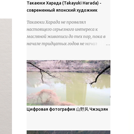
покрова может восприниматься как
Такаюки Харада (Takayuki Harada) -
18 век. Шахматный набор "Рыцари
матовая. Такое свойство чаще всего
современный японский художник
против турок" в шкатулке из
проявляется у свежевыпавшего,
моржовой слоновой кости, высота 26
Такаюки Харада не проявлял
метелевого и фирнизированного снега.
см, Холмогоры, 18 век....
настоящего серьезного интереса к
Тем не менее, иногда значительное
масляной живописи до тех пор, пока в
количество кристаллов может
начале тридцатых годов не начал
располагаться в одной плоскости,
путешествовать по Европе и США.
например, при образовании
Посещая многие крупные
поверхностной изморози. В данном
художественные музеи и галереи, он
случае усиливается зеркальное
был глубоко тронут и вдохновлен
отражение, что приводит к
красотой масляной живописи великих
искристости снега, зависящей от
мастеров. Искусствовед Брайан
положения наблюдателя и высоты
Шервин прокомментировал картины
солнца. Зеркальные свойства наиболее
художника, заявив, что "Такаюки
заметны при угле солнечного света 15°
Харада сочетает в себе классическую
Цифровая фотография 山野风 Чжэцзян
и ниже; при более высокой солнечной
элегантность живописи с реалиями
позиции снег демонстрирует матовое
современной жизни. В некотором
отражение. Эти характеристики
смысле, персонажи его картин
описываются индикатрисой ...