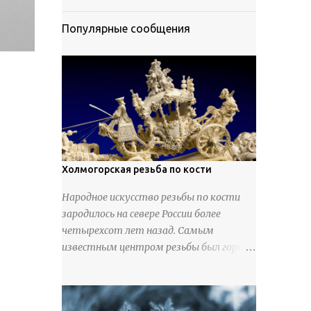
Популярные сообщения
Холмогорская резьба по кости
Народное искусство резьбы по кости
зародилось на севере России более
четырехсот лет назад. Самым
известным центром резьбы был город
Холмогоры, расположенный недалеко
от Архангельска. Сырьем для промысла
служили кости тюленей, рыб и моржей.