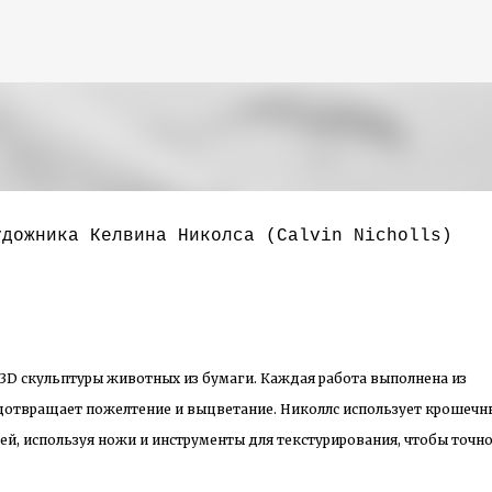
К основному контенту
удожника Келвина Николса (Calvin Nicholls)
3D скульптуры животных из бумаги. Каждая работа выполнена из
дотвращает пожелтение и выцветание. Николлс использует крошечн
ей, используя ножи и инструменты для текстурирования, чтобы точн