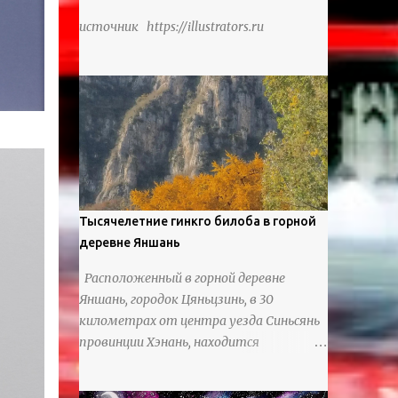
источник https://illustrators.ru
Тысячелетние гинкго билоба в горной
деревне Яншань
Расположенный в горной деревне
Яншань, городок Цяньцзинь, в 30
километрах от центра уезда Синьсянь
провинции Хэнань, находится
потрясающая группа древних растений
гинкго билоба.В деревне произрастает