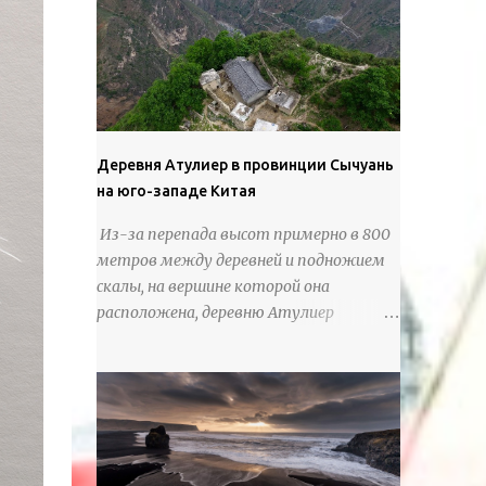
предлагают зрителям незаконченный
рассказ, который усиливается его
уникальной манерой использования
освещения". Для просмотра всех работ,
посетите страницу –
https://www.artfinder.com/artist/takayuki-
Деревня Атулиер в провинции Сычуань
harada/about/#/
на юго-западе Китая
Из-за перепада высот примерно в 800
метров между деревней и подножием
скалы, на вершине которой она
расположена, деревню Атулиер
называют “Деревней утесов”. Это
лестница из ротанга, по которой
жители деревни поднимаются и
спускаются на утес.В ноябре 2016 года
плетеные лестницы в деревне Клифф
были заменены стальными лестницами