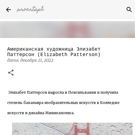
proartspb
К основному контенту
Американская художница Элизабет
Бумажные скульптуры канадского
Паттерсон (Elizabeth Patterson)
художника Келвина Николса (Calvin
дата:
декабря 21, 2022
Nicholls)
дата:
октября 14, 2022
8
Элизабет Паттерсон выросла в Пенсильвании и получила
степень бакалавра изобразительных искусств в Колледже
искусств и дизайна Миннеаполиса.