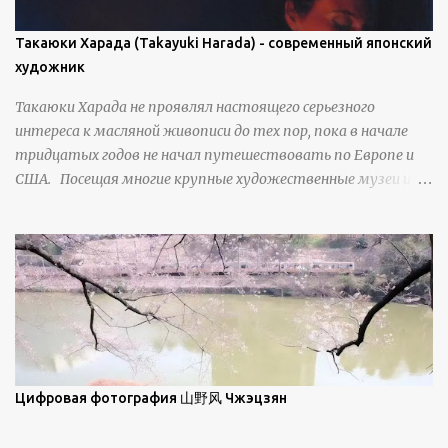
количество кристаллов может располагаться в одной
плоскости, например, при образовании поверхностной
Такаюки Харада (Takayuki Harada) - современный японский
изморози. В данном случае усиливается зеркальное
художник
отражение, что приводит к искристости снега, зависящей
Такаюки Харада не проявлял настоящего серьезного
от положения наблюдателя и высоты солнца. Зеркальные
интереса к масляной живописи до тех пор, пока в начале
свойства наиболее заметны при угле солнечного света 15° и
тридцатых годов не начал путешествовать по Европе и
ниже; при более высокой солнечной позиции снег
США. Посещая многие крупные художественные музеи и
демонстрирует матовое отражение. Эти
галереи, он был глубоко тронут и вдохновлен красотой
характеристики описываются индикатрисой ...
масляной живописи великих мастеров. Искусствовед
Брайан Шервин прокомментировал картины художника,
заявив, что "Такаюки Харада сочетает в себе классическую
элегантность живописи с реалиями современной жизни. В
некотором смысле, персонажи его картин предлагают
зрителям незаконченный рассказ, который усиливается его
уникальной манерой использования освещения". Для
просмотра всех работ, посетите страницу –
Цифровая фотография 山野风 Чжэцзян
https://www.artfinder.com/artist/takayuki-harada/about/#/