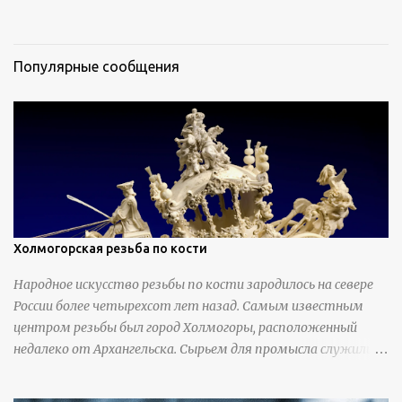
Популярные сообщения
Холмогорская резьба по кости
Народное искусство резьбы по кости зародилось на севере
России более четырехсот лет назад. Самым известным
центром резьбы был город Холмогоры, расположенный
недалеко от Архангельска. Сырьем для промысла служили
кости тюленей, рыб и моржей. Использовали также
обычную трубчатую коровью кость - предплюснус,