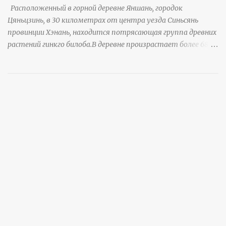
Расположенный в горной деревне Яншань, городок
Цяньцзинь, в 30 километрах от центра уезда Синьсянь
провинции Хэнань, находится потрясающая группа древних
растений гинкго билоба.В деревне произрастает более 6800
деревьев гинкго, в том числе 310 древних деревьев
возрастом более ста лет и 66 деревьев возрастом более
тысячи лет. источник
https://www.sohu.com/a/951672917_121984853