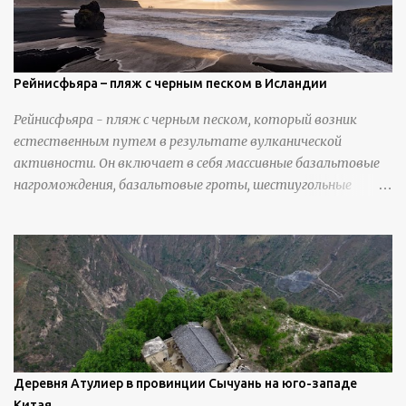
Рейнисфьяра – пляж с черным песком в Исландии
Рейнисфьяра - пляж с черным песком, который возник
естественным путем в результате вулканической
активности. Он включает в себя массивные базальтовые
нагромождения, базальтовые гроты, шестиугольные
колонны, высокие утесы, лавовые образования, черную
береговую линию и великолепные каменные арки.
Деревня Атулиер в провинции Сычуань на юго-западе
Китая