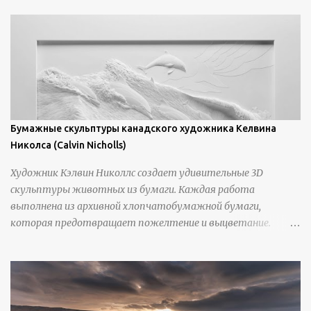
Бумажные скульптуры канадского художника Келвина
Николса (Calvin Nicholls)
Художник Кэлвин Николлс создает удивительные 3D
скульптуры животных из бумаги. Каждая работа
выполнена из архивной хлопчатобумажной бумаги,
которая предотвращает пожелтение и выцветание.
Николлс использует крошечные количества клея для
закрепления отдельных деталей, используя ножи и
инструменты для текстурирования, чтобы точно
вылепить каждую деталь. источник
https://calvinnicholls.com/