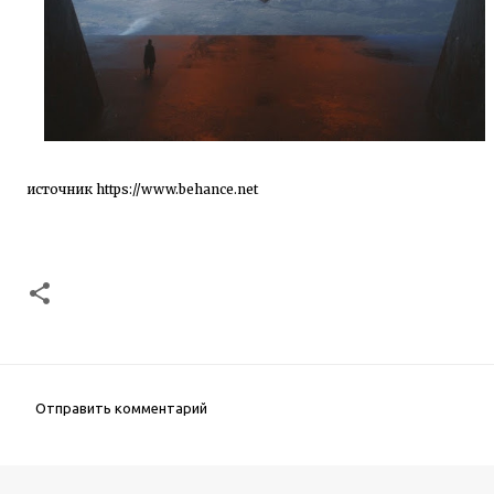
источник
https://www.behance.net
Отправить комментарий
К
о
м