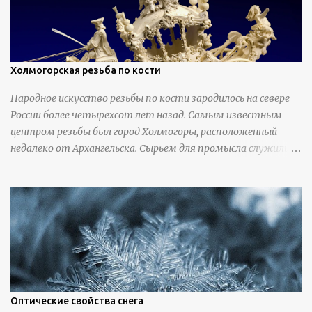
Холмогорская резьба по кости
Народное искусство резьбы по кости зародилось на севере
России более четырехсот лет назад. Самым известным
центром резьбы был город Холмогоры, расположенный
недалеко от Архангельска. Сырьем для промысла служили
кости тюленей, рыб и моржей. Использовали также
обычную трубчатую коровью кость - предплюснус,
облагораживая ее специальной обработкой и тонировкой. В
19 веке резчики также использовали дорогую импортную
слоновую кость для важных заказов. Ажурная ваза
яйцевидной формы с аллегориями времен года - сценами
сбора урожая, сбора фруктов, свадьбы и пожара; кость,
высота 31 см, Н. С. Верещагин, 18 век, из собрания
Государственного Эрмитажа. Кружка с портретами
Оптические свойства снега