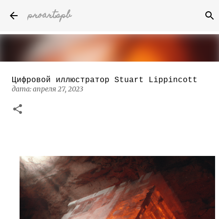
proartspb
К основному контенту
Цифровой иллюстратор Stuart Lippincott
Бумажные скульптуры канадского
дата:
апреля 27, 2023
художника Келвина Николса (Calvin
Nicholls)
дата:
октября 14, 2022
8