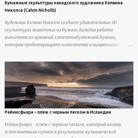
Бумажные скульптуры канадского художника Келвина
Николса (Calvin Nicholls)
Художник Кэлвин Николлс создает удивительные 3D
скульптуры животных из бумаги. Каждая работа
выполнена из архивной хлопчатобумажной бумаги,
которая предотвращает пожелтение и выцветание.
Николлс использует крошечные количества клея для
закрепления отдельных деталей, используя ножи и
инструменты для текстурирования, чтобы точно
вылепить каждую деталь. источник
https://calvinnicholls.com/
Рейнисфьяра – пляж с черным песком в Исландии
Рейнисфьяра - пляж с черным песком, который возник
естественным путем в результате вулканической