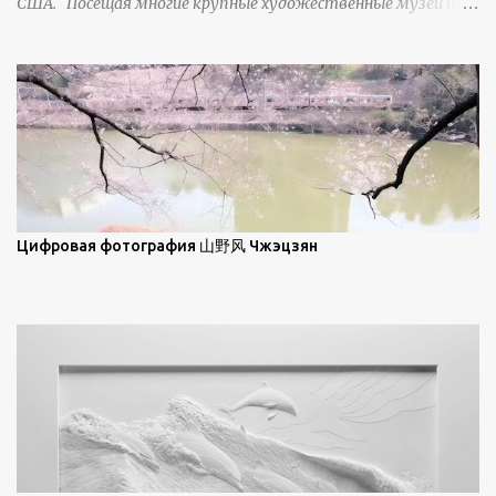
США. Посещая многие крупные художественные музеи и
демонстрирует матовое отражение. Эти
галереи, он был глубоко тронут и вдохновлен красотой
характеристики описываются индикатрисой ...
масляной живописи великих мастеров. Искусствовед
Брайан Шервин прокомментировал картины художника,
заявив, что "Такаюки Харада сочетает в себе классическую
элегантность живописи с реалиями современной жизни. В
некотором смысле, персонажи его картин предлагают
зрителям незаконченный рассказ, который усиливается его
уникальной манерой использования освещения". Для
просмотра всех работ, посетите страницу –
Цифровая фотография 山野风 Чжэцзян
https://www.artfinder.com/artist/takayuki-harada/about/#/