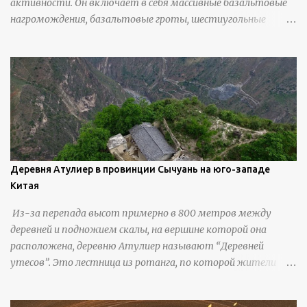
активности. Он включает в себя массивные базальтовые
нагромождения, базальтовые гроты, шестиугольные
колонны, высокие утесы, лавовые образования, черную
береговую линию и великолепные каменные арки.
Деревня Атулиер в провинции Сычуань на юго-западе
Китая
Из-за перепада высот примерно в 800 метров между
деревней и подножием скалы, на вершине которой она
расположена, деревню Атулиер называют “Деревней
утесов”. Это лестница из ротанга, по которой жители
деревни поднимаются и спускаются на утес.В ноябре 2016
года плетеные лестницы в деревне Клифф были заменены