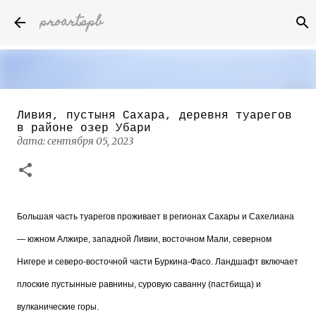
proartspb
К основному контенту
Ливия, пустыня Сахара, деревня туарегов
Бумажные скульптуры канадского
в районе озер Убари
художника Келвина Николса (Calvin
дата:
сентября 05, 2023
Nicholls)
дата:
октября 14, 2022
8
Большая часть туарегов проживает в регионах Сахары и Сахелиана
— южном Алжире, западной Ливии, восточном Мали, северном
Нигере и северо-восточной части Буркина-Фасо. Ландшафт включает
плоские пустынные равнины, суровую саванну (пастбища) и
вулканические горы.