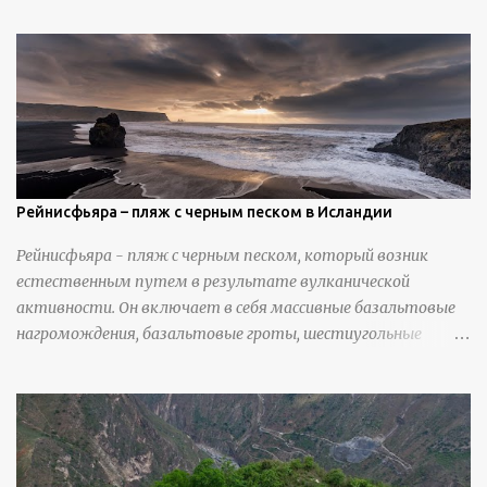
Николлс использует крошечные количества клея для
закрепления отдельных деталей, используя ножи и
инструменты для текстурирования, чтобы точно
вылепить каждую деталь. источник
https://calvinnicholls.com/
Рейнисфьяра – пляж с черным песком в Исландии
Рейнисфьяра - пляж с черным песком, который возник
естественным путем в результате вулканической
активности. Он включает в себя массивные базальтовые
нагромождения, базальтовые гроты, шестиугольные
колонны, высокие утесы, лавовые образования, черную
береговую линию и великолепные каменные арки.