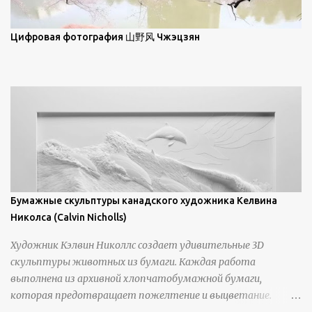
зрителям незаконченный рассказ, который усиливается его
уникальной манерой использования освещения". Для
просмотра всех работ, посетите страницу –
Цифровая фотография 山野风 Чжэцзян
https://www.artfinder.com/artist/takayuki-harada/about/#/
Бумажные скульптуры канадского художника Келвина
Николса (Calvin Nicholls)
Художник Кэлвин Николлс создает удивительные 3D
скульптуры животных из бумаги. Каждая работа
выполнена из архивной хлопчатобумажной бумаги,
которая предотвращает пожелтение и выцветание.