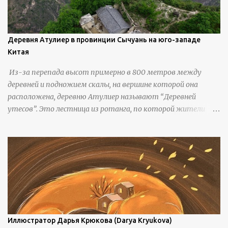
Деревня Атулиер в провинции Сычуань на юго-западе
Китая
Из-за перепада высот примерно в 800 метров между
деревней и подножием скалы, на вершине которой она
расположена, деревню Атулиер называют “Деревней
утесов”. Это лестница из ротанга, по которой жители
деревни поднимаются и спускаются на утес.В ноябре 2016
года плетеные лестницы в деревне Клифф были заменены
стальными лестницами с защитными перилами, и
передвижение детей и жителей деревни было улучшено.
Подъем от подножия горы до вершины занимает до 4
часов. По словам местных жителей, их предки мигрировали
в деревню, поскольку обнаружили, что в этом месте
приятный климат и природная среда, подходящие для
проживания, ведения сельского хозяйства и разведения
Иллюстратор Дарья Крюкова (Darya Kryukova)