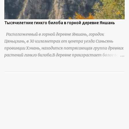
Тысячелетние гинкго билоба в горной деревне Яншань
Расположенный в горной деревне Яншань, городок
Цяньцзинь, в 30 километрах от центра уезда Синьсянь
провинции Хэнань, находится потрясающая группа древних
растений гинкго билоба.В деревне произрастает более 6800
деревьев гинкго, в том числе 310 древних деревьев
возрастом более ста лет и 66 деревьев возрастом более
тысячи лет. источник
https://www.sohu.com/a/951672917_121984853