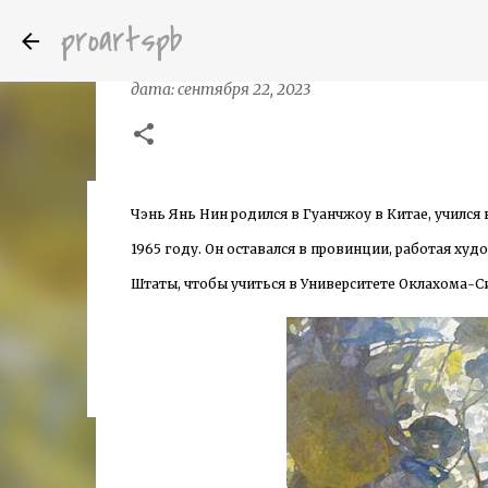
proartspb
Художник Chen Yanning
дата:
сентября 22, 2023
Чэнь Янь Нин родился в Гуанчжоу в Китае, училс
Бумажные скульптуры канадского ху
дата:
октября 14, 2022
1965 году. Он оставался в провинции, работая ху
8
Штаты, чтобы учиться в Университете Оклахома-С