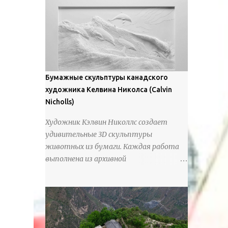
предлагают зрителям незаконченный
рассказ, который усиливается его
уникальной манерой использования
освещения". Для просмотра всех работ,
посетите страницу –
https://www.artfinder.com/artist/takayuki-
Бумажные скульптуры канадского
harada/about/#/
художника Келвина Николса (Calvin
Nicholls)
Художник Кэлвин Николлс создает
удивительные 3D скульптуры
животных из бумаги. Каждая работа
выполнена из архивной
хлопчатобумажной бумаги, которая
предотвращает пожелтение и
выцветание. Николлс использует
крошечные количества клея для
закрепления отдельных деталей,