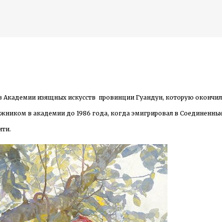
К основному контенту
я в Академии изящных искусств провинции Гуандун, которую окончил
дожника Келвина Николса (Calvin Nicholls)
дожником в академии до 1986 года, когда эмигрировал в Соединенны
ити.