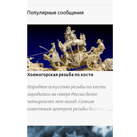
Популярные сообщения
Холмогорская резьба по кости
Народное искусство резьбы по кости
зародилось на севере России более
четырехсот лет назад. Самым
известным центром резьбы был город
Холмогоры, расположенный недалеко
от Архангельска. Сырьем для промысла
служили кости тюленей, рыб и моржей.