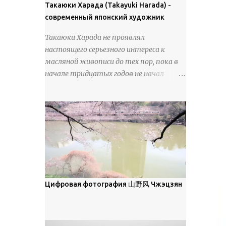
покрова может восприниматься как
Такаюки Харада (Takayuki Harada) -
18 век. Шахматный набор "Рыцари
матовая. Такое свойство чаще всего
современный японский художник
против турок" в шкатулке из
проявляется у свежевыпавшего,
моржовой слоновой кости, высота 26
Такаюки Харада не проявлял
метелевого и фирнизированного снега.
см, Холмогоры, 18 век....
настоящего серьезного интереса к
Тем не менее, иногда значительное
масляной живописи до тех пор, пока в
количество кристаллов может
начале тридцатых годов не начал
располагаться в одной плоскости,
путешествовать по Европе и США.
например, при образовании
Посещая многие крупные
поверхностной изморози. В данном
художественные музеи и галереи, он
случае усиливается зеркальное
был глубоко тронут и вдохновлен
отражение, что приводит к
красотой масляной живописи великих
искристости снега, зависящей от
мастеров. Искусствовед Брайан
положения наблюдателя и высоты
Шервин прокомментировал картины
солнца. Зеркальные свойства наиболее
художника, заявив, что "Такаюки
заметны при угле солнечного света 15°
Харада сочетает в себе классическую
Цифровая фотография 山野风 Чжэцзян
и ниже; при более высокой солнечной
элегантность живописи с реалиями
позиции снег демонстрирует матовое
современной жизни. В некотором
отражение. Эти характеристики
смысле, персонажи его картин
описываются индикатрисой ...