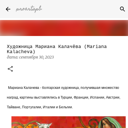
proartspb
К основному контенту
Художница Мариана Калачёва (Mariana
Бумажные скульптуры канадского
Kalacheva)
художника Келвина Николса (Calvin
дата:
сентября 30, 2023
Nicholls)
дата:
октября 14, 2022
8
Мариана Калачева - болгарская художница, получившая множество
наград, картины выставлялись в Турции, Франции, Испании, Австрии,
Тайване, Португалии, Италии и Бельгии.