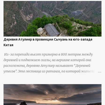
инструменты для текстурирования, чтобы точно
вылепить каждую деталь. источник
https://calvinnicholls.com/
Деревня Атулиер в провинции Сычуань на юго-западе
Китая
Из-за перепада высот примерно в 800 метров между
деревней и подножием скалы, на вершине которой она
расположена, деревню Атулиер называют “Деревней
утесов”. Это лестница из ротанга, по которой жители
деревни поднимаются и спускаются на утес.В ноябре 2016
года плетеные лестницы в деревне Клифф были заменены
стальными лестницами с защитными перилами, и
передвижение детей и жителей деревни было улучшено.
Подъем от подножия горы до вершины занимает до 4