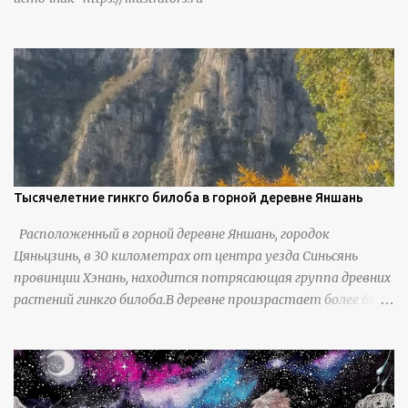
Тысячелетние гинкго билоба в горной деревне Яншань
Расположенный в горной деревне Яншань, городок
Цяньцзинь, в 30 километрах от центра уезда Синьсянь
провинции Хэнань, находится потрясающая группа древних
растений гинкго билоба.В деревне произрастает более 6800
деревьев гинкго, в том числе 310 древних деревьев
возрастом более ста лет и 66 деревьев возрастом более
тысячи лет. источник
https://www.sohu.com/a/951672917_121984853