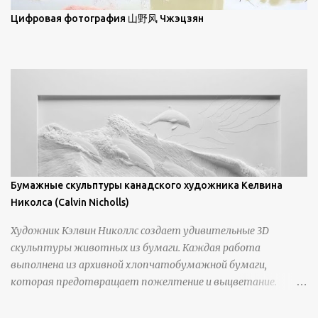
просмотра всех работ, посетите страницу –
Цифровая фотография 山野风 Чжэцзян
https://www.artfinder.com/artist/takayuki-harada/about/#/
Бумажные скульптуры канадского художника Келвина
Николса (Calvin Nicholls)
Художник Кэлвин Николлс создает удивительные 3D
скульптуры животных из бумаги. Каждая работа
выполнена из архивной хлопчатобумажной бумаги,
которая предотвращает пожелтение и выцветание.
Николлс использует крошечные количества клея для
закрепления отдельных деталей, используя ножи и