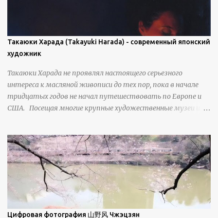
проявляется у свежевыпавшего, метелевого и
фирнизированного снега. Тем не менее, иногда значительное
количество кристаллов может располагаться в одной
плоскости, например, при образовании поверхностной
Такаюки Харада (Takayuki Harada) - современный японский
изморози. В данном случае усиливается зеркальное
художник
отражение, что приводит к искристости снега, зависящей
Такаюки Харада не проявлял настоящего серьезного
от положения наблюдателя и высоты солнца. Зеркальные
интереса к масляной живописи до тех пор, пока в начале
свойства наиболее заметны при угле солнечного света 15° и
тридцатых годов не начал путешествовать по Европе и
ниже; при более высокой солнечной позиции снег
США. Посещая многие крупные художественные музеи и
демонстрирует матовое отражение. Эти
галереи, он был глубоко тронут и вдохновлен красотой
характеристики описываются индикатрисой ...
масляной живописи великих мастеров. Искусствовед
Брайан Шервин прокомментировал картины художника,
заявив, что "Такаюки Харада сочетает в себе классическую
элегантность живописи с реалиями современной жизни. В
некотором смысле, персонажи его картин предлагают
зрителям незаконченный рассказ, который усиливается его
уникальной манерой использования освещения". Для
просмотра всех работ, посетите страницу –
Цифровая фотография 山野风 Чжэцзян