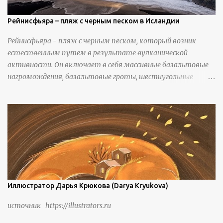
приятный климат и природная среда, подходящие для
проживания, ведения сельского хозяйства и разведения
Рейнисфьяра – пляж с черным песком в Исландии
скота, и что горные тропы, хотя и крутые, могут помочь
Рейнисфьяра - пляж с черным песком, который возник
защитить их от бандитизма и войн. С тех пор особая
естественным путем в результате вулканической
группа людей живет замкнутой и самодостаточной
активности. Он включает в себя массивные базальтовые
жизнью в деревне в течение шести или семи поколений.
нагромождения, базальтовые гроты, шестиугольные
колонны, высокие утесы, лавовые образования, черную
береговую линию и великолепные каменные арки.
Иллюстратор Дарья Крюкова (Darya Kryukova)
источник https://illustrators.ru