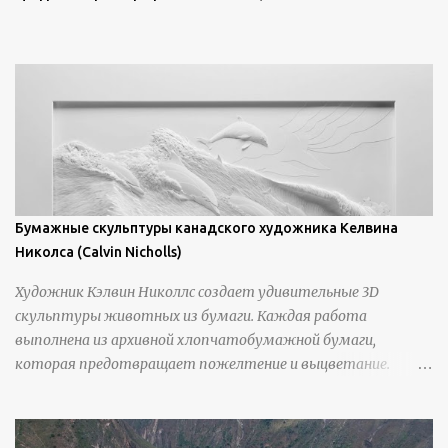
https://www.artfinder.com/artist/takayuki-harada/about/#/
Бумажные скульптуры канадского художника Келвина
Николса (Calvin Nicholls)
Художник Кэлвин Николлс создает удивительные 3D
скульптуры животных из бумаги. Каждая работа
выполнена из архивной хлопчатобумажной бумаги,
которая предотвращает пожелтение и выцветание.
Николлс использует крошечные количества клея для
закрепления отдельных деталей, используя ножи и
инструменты для текстурирования, чтобы точно