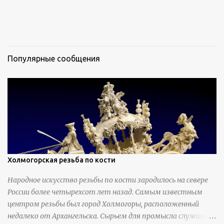
Популярные сообщения
Холмогорская резьба по кости
Народное искусство резьбы по кости зародилось на севере
России более четырехсот лет назад. Самым известным
центром резьбы был город Холмогоры, расположенный
недалеко от Архангельска. Сырьем для промысла служили