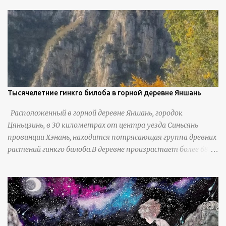
Тысячелетние гинкго билоба в горной деревне Яншань
Расположенный в горной деревне Яншань, городок
Цяньцзинь, в 30 километрах от центра уезда Синьсянь
провинции Хэнань, находится потрясающая группа древних
растений гинкго билоба.В деревне произрастает более 6800
деревьев гинкго, в том числе 310 древних деревьев
возрастом более ста лет и 66 деревьев возрастом более
тысячи лет. источник
https://www.sohu.com/a/951672917_121984853