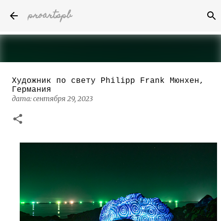
proartspb
К основному контенту
Художник по свету Philipp Frank Мюнхен,
Бумажные скульптуры канадского
Германия
художника Келвина Николса (Calvin
дата:
сентября 29, 2023
Nicholls)
дата:
октября 14, 2022
8