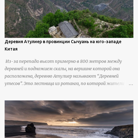
вылепить каждую деталь. источник
https://calvinnicholls.com/
Деревня Атулиер в провинции Сычуань на юго-западе
Китая
Из-за перепада высот примерно в 800 метров между
деревней и подножием скалы, на вершине которой она
расположена, деревню Атулиер называют “Деревней
утесов”. Это лестница из ротанга, по которой жители
деревни поднимаются и спускаются на утес.В ноябре 2016
года плетеные лестницы в деревне Клифф были заменены
стальными лестницами с защитными перилами, и
передвижение детей и жителей деревни было улучшено.
Подъем от подножия горы до вершины занимает до 4
часов. По словам местных жителей, их предки мигрировали
в деревню, поскольку обнаружили, что в этом месте