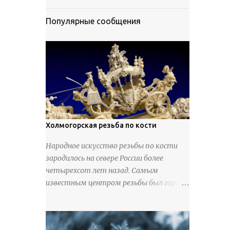
Популярные сообщения
Холмогорская резьба по кости
Народное искусство резьбы по кости
зародилось на севере России более
четырехсот лет назад. Самым
известным центром резьбы был город
Холмогоры, расположенный недалеко
от Архангельска. Сырьем для промысла
служили кости тюленей, рыб и моржей.