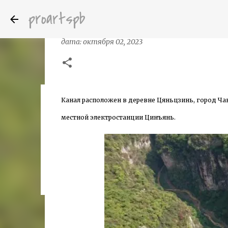
proartspb
Биджи, Гуйчжоу канал вырубленный
дата:
октября 02, 2023
Канал расположен в деревне Цяньцзинь, город Чан
Бумажные скульптуры канадского ху
дата:
октября 14, 2022
местной электростанции Цинъянь.
8