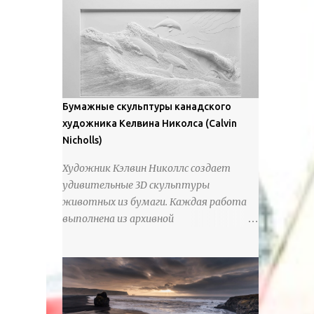
предлагают зрителям незаконченный
рассказ, который усиливается его
уникальной манерой использования
освещения". Для просмотра всех работ,
посетите страницу –
https://www.artfinder.com/artist/takayuki-
Бумажные скульптуры канадского
harada/about/#/
художника Келвина Николса (Calvin
Nicholls)
Художник Кэлвин Николлс создает
удивительные 3D скульптуры
животных из бумаги. Каждая работа
выполнена из архивной
хлопчатобумажной бумаги, которая
предотвращает пожелтение и
выцветание. Николлс использует
крошечные количества клея для
закрепления отдельных деталей,