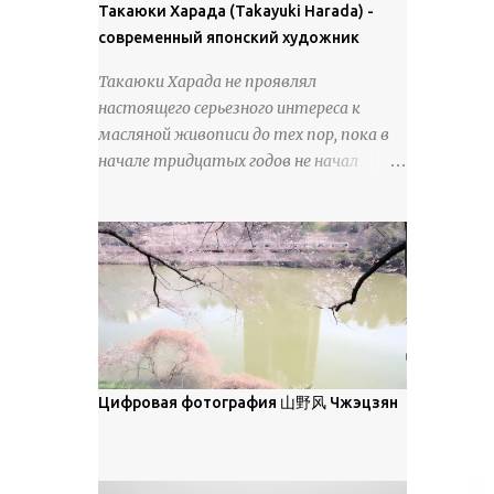
покрова может восприниматься как
Такаюки Харада (Takayuki Harada) -
18 век. Шахматный набор "Рыцари
матовая. Такое свойство чаще всего
современный японский художник
против турок" в шкатулке из
проявляется у свежевыпавшего,
моржовой слоновой кости, высота 26
Такаюки Харада не проявлял
метелевого и фирнизированного снега.
см, Холмогоры, 18 век....
настоящего серьезного интереса к
Тем не менее, иногда значительное
масляной живописи до тех пор, пока в
количество кристаллов может
начале тридцатых годов не начал
располагаться в одной плоскости,
путешествовать по Европе и США.
например, при образовании
Посещая многие крупные
поверхностной изморози. В данном
художественные музеи и галереи, он
случае усиливается зеркальное
был глубоко тронут и вдохновлен
отражение, что приводит к
красотой масляной живописи великих
искристости снега, зависящей от
мастеров. Искусствовед Брайан
положения наблюдателя и высоты
Шервин прокомментировал картины
солнца. Зеркальные свойства наиболее
художника, заявив, что "Такаюки
заметны при угле солнечного света 15°
Харада сочетает в себе классическую
Цифровая фотография 山野风 Чжэцзян
и ниже; при более высокой солнечной
элегантность живописи с реалиями
позиции снег демонстрирует матовое
современной жизни. В некотором
отражение. Эти характеристики
смысле, персонажи его картин
описываются индикатрисой ...