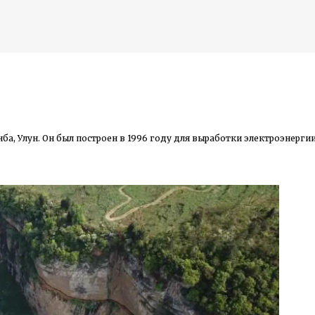
К основному контенту
 в скале
ба, Улун. Он был построен в 1996 году для выработки электроэнерги
дожника Келвина Николса (Calvin Nicholls)