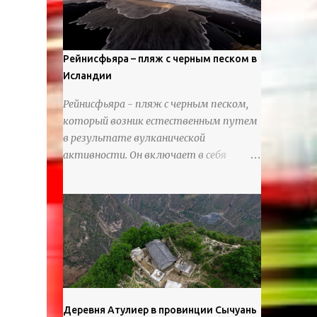
используя ножи и инструменты для
текстурирования, чтобы точно
вылепить каждую деталь. источник
https://calvinnicholls.com/
Рейнисфьяра – пляж с черным песком в
Исландии
Рейнисфьяра - пляж с черным песком,
который возник естественным путем
в результате вулканической
активности. Он включает в себя
массивные базальтовые
нагромождения, базальтовые гроты,
шестиугольные колонны, высокие
утесы, лавовые образования, черную
береговую линию и великолепные
каменные арки.
Деревня Атулиер в провинции Сычуань