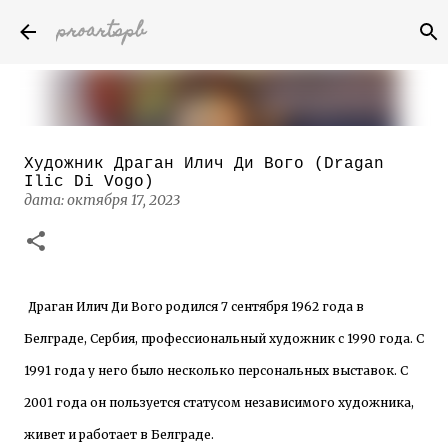
proartspb
К основному контенту
Художник Драган Илич Ди Вого (Dragan
Бумажные скульптуры канадского
Ilic Di Vogo)
художника Келвина Николса (Calvin
дата:
октября 17, 2023
Nicholls)
дата:
октября 14, 2022
8
Драган Илич Ди Вого родился 7 сентября 1962 года в
Белграде, Сербия, профессиональный художник с 1990 года. С
1991 года у него было несколько персональных выставок. С
2001 года он пользуется статусом независимого художника,
живет и работает в Белграде.