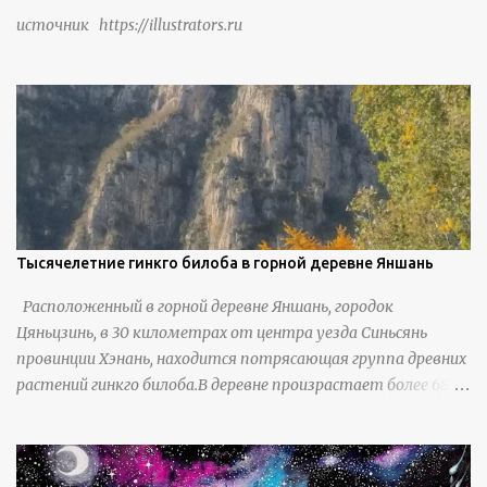
скота, и что горные тропы, хотя и крутые, могут помочь
источник https://illustrators.ru
защитить их от бандитизма и войн. С тех пор особая
группа людей живет замкнутой и самодостаточной
жизнью в деревне в течение шести или семи поколений.
Тысячелетние гинкго билоба в горной деревне Яншань
Расположенный в горной деревне Яншань, городок
Цяньцзинь, в 30 километрах от центра уезда Синьсянь
провинции Хэнань, находится потрясающая группа древних
растений гинкго билоба.В деревне произрастает более 6800
деревьев гинкго, в том числе 310 древних деревьев
возрастом более ста лет и 66 деревьев возрастом более
тысячи лет. источник