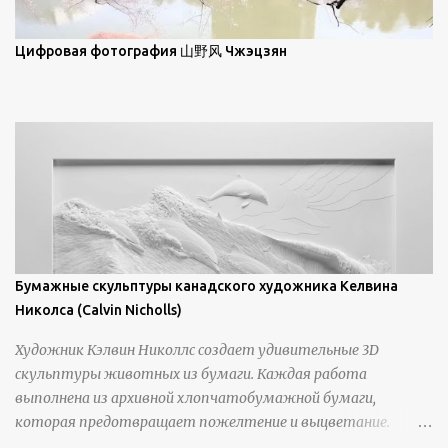
зрителям незаконченный рассказ, который усиливается его
уникальной манерой использования освещения". Для
просмотра всех работ, посетите страницу –
Цифровая фотография 山野风 Чжэцзян
https://www.artfinder.com/artist/takayuki-harada/about/#/
Бумажные скульптуры канадского художника Келвина
Николса (Calvin Nicholls)
Художник Кэлвин Николлс создает удивительные 3D
скульптуры животных из бумаги. Каждая работа
выполнена из архивной хлопчатобумажной бумаги,
которая предотвращает пожелтение и выцветание.
Николлс использует крошечные количества клея для