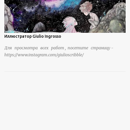
https://www.sohu.com/a/951672917_121984853
Иллюстратор Giulio Ingrosso
Для просмотра всех работ , посетите страницу -
https://www.instagram.com/giulioscribble/