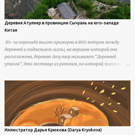
Деревня Атулиер в провинции Сычуань на юго-западе
Китая
Из-за перепада высот примерно в 800 метров между
деревней и подножием скалы, на вершине которой она
расположена, деревню Атулиер называют “Деревней
утесов”. Это лестница из ротанга, по которой жители
деревни поднимаются и спускаются на утес.В ноябре 2016
года плетеные лестницы в деревне Клифф были заменены
стальными лестницами с защитными перилами, и
передвижение детей и жителей деревни было улучшено.
Подъем от подножия горы до вершины занимает до 4
часов. По словам местных жителей, их предки мигрировали
в деревню, поскольку обнаружили, что в этом месте
приятный климат и природная среда, подходящие для
проживания, ведения сельского хозяйства и разведения
Иллюстратор Дарья Крюкова (Darya Kryukova)