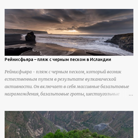
закрепления отдельных деталей, используя ножи и
инструменты для текстурирования, чтобы точно
вылепить каждую деталь. источник
https://calvinnicholls.com/
Рейнисфьяра – пляж с черным песком в Исландии
Рейнисфьяра - пляж с черным песком, который возник
естественным путем в результате вулканической
активности. Он включает в себя массивные базальтовые
нагромождения, базальтовые гроты, шестиугольные
колонны, высокие утесы, лавовые образования, черную
береговую линию и великолепные каменные арки.