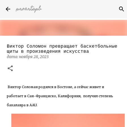
proartspb
К основному контенту
Виктор Соломон превращает баскетбольные
Бумажные скульптуры канадского
щиты в произведения искусства
художника Келвина Николса (Calvin
дата:
ноября 28, 2023
Nicholls)
дата:
октября 14, 2022
8
Виктор Соломан родился в Бостоне, а сейчас живет и
работает в Сан-Франциско, Калифорния, получил степень
бакалавра в AAU.