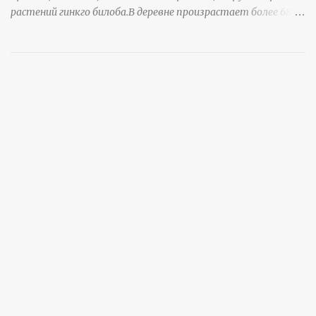
растений гинкго билоба.В деревне произрастает более 6800
деревьев гинкго, в том числе 310 древних деревьев
возрастом более ста лет и 66 деревьев возрастом более
тысячи лет. источник
https://www.sohu.com/a/951672917_121984853