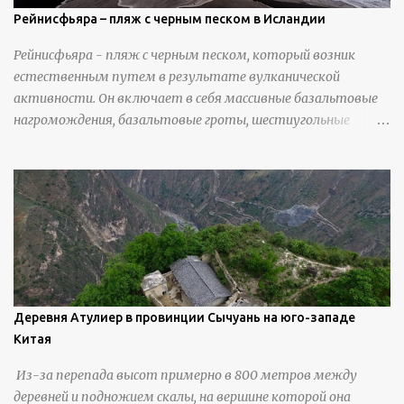
Рейнисфьяра – пляж с черным песком в Исландии
Рейнисфьяра - пляж с черным песком, который возник
естественным путем в результате вулканической
активности. Он включает в себя массивные базальтовые
нагромождения, базальтовые гроты, шестиугольные
колонны, высокие утесы, лавовые образования, черную
береговую линию и великолепные каменные арки.
Деревня Атулиер в провинции Сычуань на юго-западе
Китая
Из-за перепада высот примерно в 800 метров между
деревней и подножием скалы, на вершине которой она