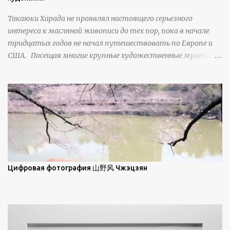
отражение, что приводит к искристости снега, зависящей
Такаюки Харада не проявлял настоящего серьезного
от положения наблюдателя и высоты солнца. Зеркальные
интереса к масляной живописи до тех пор, пока в начале
свойства наиболее заметны при угле солнечного света 15° и
тридцатых годов не начал путешествовать по Европе и
ниже; при более высокой солнечной позиции снег
США. Посещая многие крупные художественные музеи и
демонстрирует матовое отражение. Эти
галереи, он был глубоко тронут и вдохновлен красотой
характеристики описываются индикатрисой ...
масляной живописи великих мастеров. Искусствовед
Брайан Шервин прокомментировал картины художника,
заявив, что "Такаюки Харада сочетает в себе классическую
элегантность живописи с реалиями современной жизни. В
некотором смысле, персонажи его картин предлагают
зрителям незаконченный рассказ, который усиливается его
уникальной манерой использования освещения". Для
просмотра всех работ, посетите страницу –
Цифровая фотография 山野风 Чжэцзян
https://www.artfinder.com/artist/takayuki-harada/about/#/