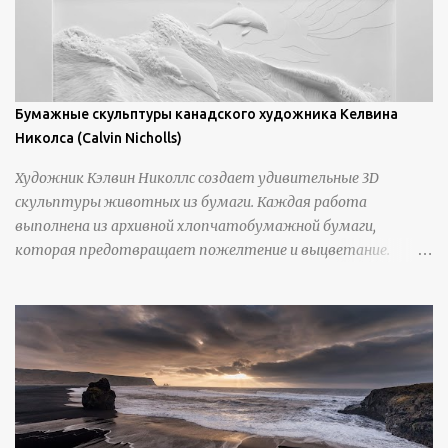
Бумажные скульптуры канадского художника Келвина
Николса (Calvin Nicholls)
Художник Кэлвин Николлс создает удивительные 3D
скульптуры животных из бумаги. Каждая работа
выполнена из архивной хлопчатобумажной бумаги,
которая предотвращает пожелтение и выцветание.
Николлс использует крошечные количества клея для
закрепления отдельных деталей, используя ножи и
инструменты для текстурирования, чтобы точно
вылепить каждую деталь. источник
https://calvinnicholls.com/