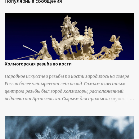
Популярные сообщения
Холмогорская резьба по кости
Народное искусство резьбы по кости зародилось на севере
России более четырехсот лет назад. Самым известным
центром резьбы был город Холмогоры, расположенный
недалеко от Архангельска. Сырьем для промысла служили
кости тюленей, рыб и моржей. Использовали также
обычную трубчатую коровью кость - предплюснус,
облагораживая ее специальной обработкой и тонировкой. В
19 веке резчики также использовали дорогую импортную
слоновую кость для важных заказов. Ажурная ваза