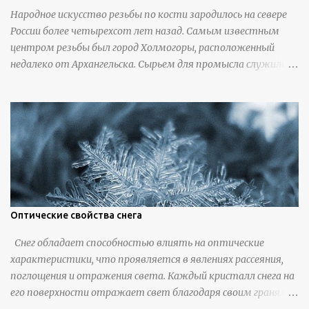
Народное искусство резьбы по кости зародилось на севере
России более четырехсот лет назад. Самым известным
центром резьбы был город Холмогоры, расположенный
недалеко от Архангельска. Сырьем для промысла служили
кости тюленей, рыб и моржей. Использовали также
обычную трубчатую коровью кость - предплюснус,
облагораживая ее специальной обработкой и тонировкой. В
19 веке резчики также использовали дорогую импортную
слоновую кость для важных заказов. Ажурная ваза
яйцевидной формы с аллегориями времен года - сценами
сбора урожая, сбора фруктов, свадьбы и пожара; кость,
высота 31 см, Н. С. Верещагин, 18 век, из собрания
Государственного Эрмитажа. Кружка с портретами
Оптические свойства снега
русских князей и царей, кость, рог, серебро, высота 24 см,
Снег обладает способностью влиять на оптические
Дудин О. Х., 18 век, из собрания Государственного Эрмитажа.
характеристики, что проявляется в явлениях рассеяния,
Панно с изображением церкви Святых Петра и Павла,
поглощения и отражения света. Каждый кристалл снега на
моржовая слоновая кость, Холмогоры, 18 век. Шахматный
его поверхности отражает свет благодаря своим граням,
набор "Рыцари против турок" в шкатулке из моржовой