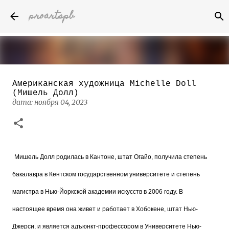
proartspb
К основному контенту
Американская художница Michelle Doll
Бумажные скульптуры канадского
(Мишель Долл)
художника Келвина Николса (Calvin
дата:
ноября 04, 2023
Nicholls)
дата:
октября 14, 2022
8
Мишель Долл родилась в Кантоне, штат Огайо, получила степень
бакалавра в Кентском государственном университете и степень
магистра в Нью-Йоркской академии искусств в 2006 году. В
настоящее время она живет и работает в Хобокене, штат Нью-
Джерси, и является адъюнкт-профессором в Университете Нью-