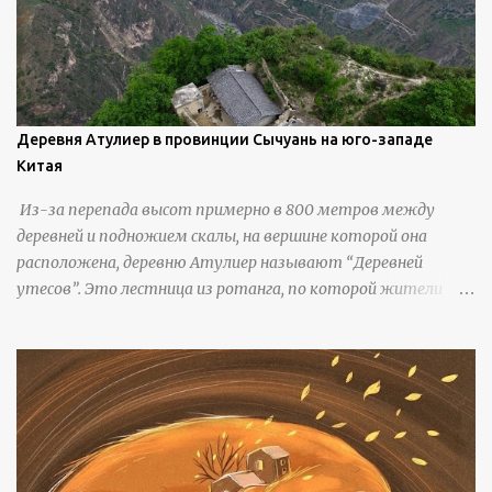
Деревня Атулиер в провинции Сычуань на юго-западе
Китая
Из-за перепада высот примерно в 800 метров между
деревней и подножием скалы, на вершине которой она
расположена, деревню Атулиер называют “Деревней
утесов”. Это лестница из ротанга, по которой жители
деревни поднимаются и спускаются на утес.В ноябре 2016
года плетеные лестницы в деревне Клифф были заменены
стальными лестницами с защитными перилами, и
передвижение детей и жителей деревни было улучшено.
Подъем от подножия горы до вершины занимает до 4
часов. По словам местных жителей, их предки мигрировали
в деревню, поскольку обнаружили, что в этом месте