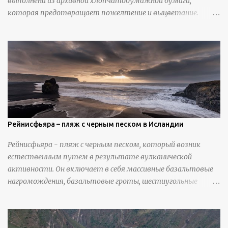
выполнена из архивной хлопчатобумажной бумаги,
которая предотвращает пожелтение и выцветание.
Николлс использует крошечные количества клея для
закрепления отдельных деталей, используя ножи и
инструменты для текстурирования, чтобы точно
вылепить каждую деталь. источник
https://calvinnicholls.com/
Рейнисфьяра – пляж с черным песком в Исландии
Рейнисфьяра - пляж с черным песком, который возник
естественным путем в результате вулканической
активности. Он включает в себя массивные базальтовые
нагромождения, базальтовые гроты, шестиугольные
колонны, высокие утесы, лавовые образования, черную
береговую линию и великолепные каменные арки.