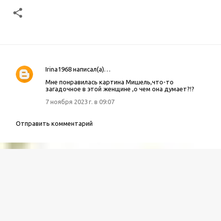
Irina1968
написал(а)…
К
Мне понравилась картина Мишель,что-то
о
загадочное в этой женщине ,о чем она думает?!?
м
7 ноября 2023 г. в 09:07
м
е
Отправить комментарий
н
т
а
р
и
и