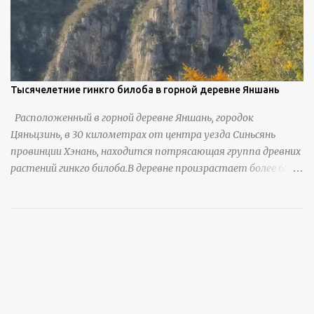
Тысячелетние гинкго билоба в горной деревне Яншань
Расположенный в горной деревне Яншань, городок
Цяньцзинь, в 30 километрах от центра уезда Синьсянь
провинции Хэнань, находится потрясающая группа древних
растений гинкго билоба.В деревне произрастает более 6800
деревьев гинкго, в том числе 310 древних деревьев
возрастом более ста лет и 66 деревьев возрастом более
тысячи лет. источник
https://www.sohu.com/a/951672917_121984853