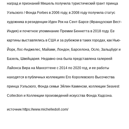
наград и признаний Мишель получила туристический грант принца
Уэльского / Фонда Forbes в 2006 году, в 2008 году получила статус
художника в резиденции Иден Рок на Сент-Барсе (Французская Вест-
Индия) и почетное упоминание Премии Беннетта в 2018 году. Ее
картины выставлялись в США и за рубежом в таких городах, как Нью-
Йорк, Лос-Анджелес, Майами, Лондон, Барселона, Осло, Зальцбург и
Базель, Швейцария. Недавно она была представлена галереей
Лайонса Вира на Манхэттене с 2014 по 2020 год, и ее работы
находятся в публичных коллекциях Его Королевского Высочества
принца Уэльского, Фонда семьи Эйлин Камински, коллекции Seavest
Collection и Коллекции произведений искусства Фонда Хадсона.
источник
https://www.michelledoll.com/