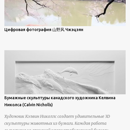
элегантность живописи с реалиями современной жизни. В
некотором смысле, персонажи его картин предлагают
зрителям незаконченный рассказ, который усиливается его
уникальной манерой использования освещения". Для
просмотра всех работ, посетите страницу –
Цифровая фотография 山野风 Чжэцзян
https://www.artfinder.com/artist/takayuki-harada/about/#/
Бумажные скульптуры канадского художника Келвина
Николса (Calvin Nicholls)
Художник Кэлвин Николлс создает удивительные 3D
скульптуры животных из бумаги. Каждая работа