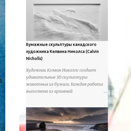
предлагают зрителям незаконченный
рассказ, который усиливается его
уникальной манерой использования
освещения". Для просмотра всех работ,
посетите страницу –
https://www.artfinder.com/artist/takayuki-
Бумажные скульптуры канадского
harada/about/#/
художника Келвина Николса (Calvin
Nicholls)
Художник Кэлвин Николлс создает
удивительные 3D скульптуры
животных из бумаги. Каждая работа
выполнена из архивной
хлопчатобумажной бумаги, которая
предотвращает пожелтение и
выцветание. Николлс использует
крошечные количества клея для
закрепления отдельных деталей,