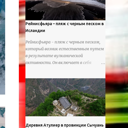
используя ножи и инструменты для
текстурирования, чтобы точно
вылепить каждую деталь. источник
https://calvinnicholls.com/
Рейнисфьяра – пляж с черным песком в
Исландии
Рейнисфьяра - пляж с черным песком,
который возник естественным путем
в результате вулканической
активности. Он включает в себя
массивные базальтовые
нагромождения, базальтовые гроты,
шестиугольные колонны, высокие
утесы, лавовые образования, черную
береговую линию и великолепные
каменные арки.
Деревня Атулиер в провинции Сычуань