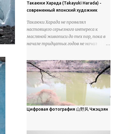
покрова может восприниматься как
Такаюки Харада (Takayuki Harada) -
18 век. Шахматный набор "Рыцари
матовая. Такое свойство чаще всего
современный японский художник
против турок" в шкатулке из
проявляется у свежевыпавшего,
моржовой слоновой кости, высота 26
Такаюки Харада не проявлял
метелевого и фирнизированного снега.
см, Холмогоры, 18 век....
настоящего серьезного интереса к
Тем не менее, иногда значительное
масляной живописи до тех пор, пока в
количество кристаллов может
начале тридцатых годов не начал
располагаться в одной плоскости,
путешествовать по Европе и США.
например, при образовании
Посещая многие крупные
поверхностной изморози. В данном
художественные музеи и галереи, он
случае усиливается зеркальное
был глубоко тронут и вдохновлен
отражение, что приводит к
красотой масляной живописи великих
искристости снега, зависящей от
мастеров. Искусствовед Брайан
положения наблюдателя и высоты
Шервин прокомментировал картины
солнца. Зеркальные свойства наиболее
художника, заявив, что "Такаюки
заметны при угле солнечного света 15°
Харада сочетает в себе классическую
Цифровая фотография 山野风 Чжэцзян
и ниже; при более высокой солнечной
элегантность живописи с реалиями
позиции снег демонстрирует матовое
современной жизни. В некотором
отражение. Эти характеристики
смысле, персонажи его картин
описываются индикатрисой ...