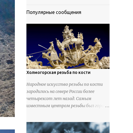
Популярные сообщения
Холмогорская резьба по кости
Народное искусство резьбы по кости
зародилось на севере России более
четырехсот лет назад. Самым
известным центром резьбы был город
Холмогоры, расположенный недалеко
от Архангельска. Сырьем для промысла
служили кости тюленей, рыб и моржей.