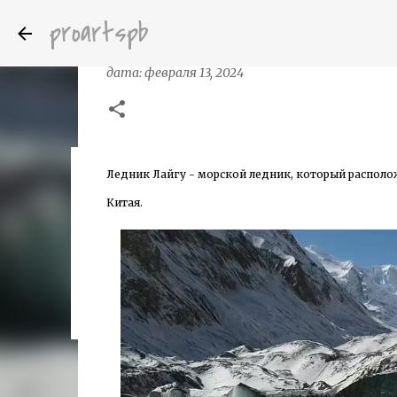
proartspb
Ледник Лайгу в Тибете
дата:
февраля 13, 2024
Ледник Лайгу - морской ледник, который располо
Бумажные скульптуры канадского ху
дата:
октября 14, 2022
Китая.
8