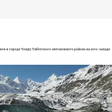
К основному контенту
жен в городе Чэнду Тибетского автономного района на юго-западе
дожника Келвина Николса (Calvin Nicholls)