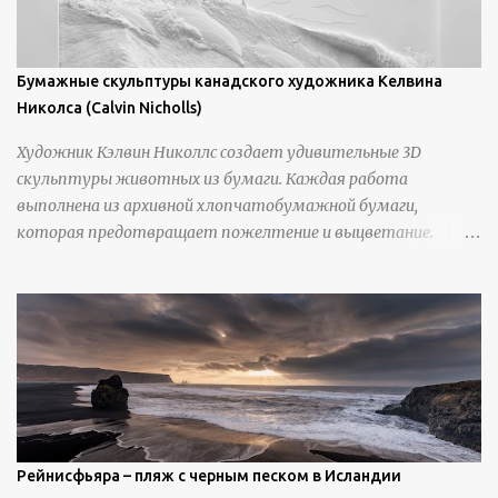
Бумажные скульптуры канадского художника Келвина
Николса (Calvin Nicholls)
Художник Кэлвин Николлс создает удивительные 3D
скульптуры животных из бумаги. Каждая работа
выполнена из архивной хлопчатобумажной бумаги,
которая предотвращает пожелтение и выцветание.
Николлс использует крошечные количества клея для
закрепления отдельных деталей, используя ножи и
инструменты для текстурирования, чтобы точно
вылепить каждую деталь. источник
https://calvinnicholls.com/
Рейнисфьяра – пляж с черным песком в Исландии