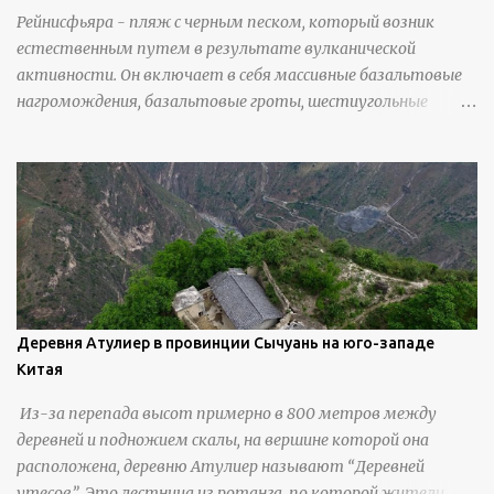
Рейнисфьяра - пляж с черным песком, который возник
естественным путем в результате вулканической
активности. Он включает в себя массивные базальтовые
нагромождения, базальтовые гроты, шестиугольные
колонны, высокие утесы, лавовые образования, черную
береговую линию и великолепные каменные арки.
Деревня Атулиер в провинции Сычуань на юго-западе
Китая
Из-за перепада высот примерно в 800 метров между
деревней и подножием скалы, на вершине которой она
расположена, деревню Атулиер называют “Деревней
утесов”. Это лестница из ротанга, по которой жители