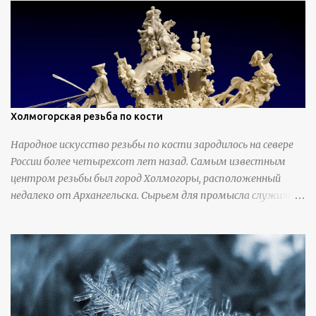
Холмогорская резьба по кости
Народное искусство резьбы по кости зародилось на севере
России более четырехсот лет назад. Самым известным
центром резьбы был город Холмогоры, расположенный
недалеко от Архангельска. Сырьем для промысла служили
кости тюленей, рыб и моржей. Использовали также
обычную трубчатую коровью кость - предплюснус,
облагораживая ее специальной обработкой и тонировкой. В
19 веке резчики также использовали дорогую импортную
слоновую кость для важных заказов. Ажурная ваза
яйцевидной формы с аллегориями времен года - сценами
сбора урожая, сбора фруктов, свадьбы и пожара; кость,