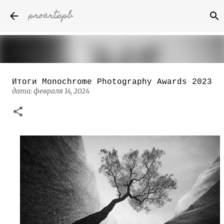
proartspb
К основному контенту
Итоги Monochrome Photography Awards 2023
Бумажные скульптуры канадского
дата:
февраля 14, 2024
художника Келвина Николса (Calvin
Nicholls)
дата:
октября 14, 2022
8