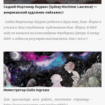
Сидней Мортимер Лоуренс (Sydney Mortimer Laurence) —
американский художник-пейзажист
Сидни Мортимер Лоуренс родился в Бруклине, Нью-Йорке и
учился в Лиге студентов-художников Нью-Йорка. В 1889
году он женился на Александрине Фредерике Дюпре. К концу
1880-х годов он регулярно выставлялся. Они с женой
отправились в Англию и в 1889 году поселились в колонии
английских художников Сент-Айвс, Корнуолл, где жили с
1889 по 1898 год. В течение следующего десятилетия он
выставлялся в Королевском обществе британских
художников и был представлен в Парижском салоне в 1890,
1894 и 1895 годах, получив награду в 1894 году. Лоуренс был
первым профессиональным художником, поселившимся на
Аляске. Он переехал на Аляску в 1904 году по неизвестным
до сих пор причинам. Согласно записям 1907 года, он жил в
Иллюстратор Giulio Ingrosso
деревне Тионек на северном берегу залива Кука в юго-
Для просмотра всех работ , посетите страницу -
центральной части Аляски, примерно в 60 милях от Шип-