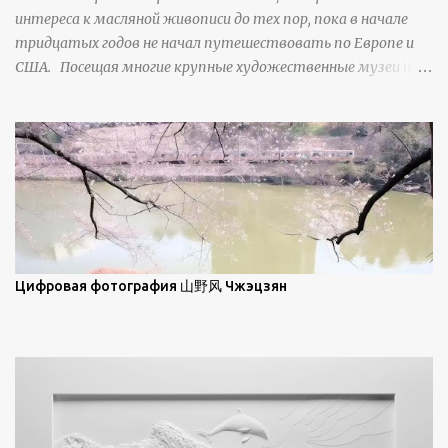
от положения наблюдателя и высоты солнца. Зеркальные
интереса к масляной живописи до тех пор, пока в начале
свойства наиболее заметны при угле солнечного света 15° и
тридцатых годов не начал путешествовать по Европе и
ниже; при более высокой солнечной позиции снег
США. Посещая многие крупные художественные музеи и
демонстрирует матовое отражение. Эти
галереи, он был глубоко тронут и вдохновлен красотой
характеристики описываются индикатрисой ...
масляной живописи великих мастеров. Искусствовед
Брайан Шервин прокомментировал картины художника,
заявив, что "Такаюки Харада сочетает в себе классическую
элегантность живописи с реалиями современной жизни. В
некотором смысле, персонажи его картин предлагают
зрителям незаконченный рассказ, который усиливается его
уникальной манерой использования освещения". Для
просмотра всех работ, посетите страницу –
Цифровая фотография 山野风 Чжэцзян
https://www.artfinder.com/artist/takayuki-harada/about/#/