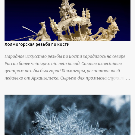
Холмогорская резьба по кости
Народное искусство резьбы по кости зародилось на севере
России более четырехсот лет назад. Самым известным
центром резьбы был город Холмогоры, расположенный
недалеко от Архангельска. Сырьем для промысла служили
кости тюленей, рыб и моржей. Использовали также
обычную трубчатую коровью кость - предплюснус,
облагораживая ее специальной обработкой и тонировкой. В
19 веке резчики также использовали дорогую импортную
слоновую кость для важных заказов. Ажурная ваза
яйцевидной формы с аллегориями времен года - сценами
сбора урожая, сбора фруктов, свадьбы и пожара; кость,