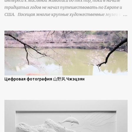
интереса к масляной живописи до тех пор, пока в начале
свойства наиболее заметны при угле солнечного света 15° и
тридцатых годов не начал путешествовать по Европе и
ниже; при более высокой солнечной позиции снег
США. Посещая многие крупные художественные музеи и
демонстрирует матовое отражение. Эти
галереи, он был глубоко тронут и вдохновлен красотой
характеристики описываются индикатрисой ...
масляной живописи великих мастеров. Искусствовед
Брайан Шервин прокомментировал картины художника,
заявив, что "Такаюки Харада сочетает в себе классическую
элегантность живописи с реалиями современной жизни. В
некотором смысле, персонажи его картин предлагают
зрителям незаконченный рассказ, который усиливается его
уникальной манерой использования освещения". Для
просмотра всех работ, посетите страницу –
Цифровая фотография 山野风 Чжэцзян
https://www.artfinder.com/artist/takayuki-harada/about/#/