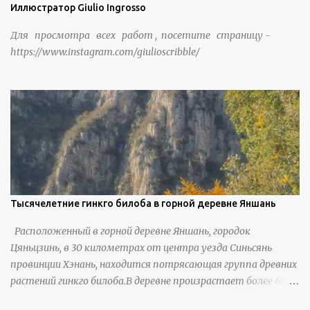
Иллюстратор Giulio Ingrosso
Для просмотра всех работ , посетите страницу -
https://www.instagram.com/giulioscribble/
Тысячелетние гинкго билоба в горной деревне Яншань
Расположенный в горной деревне Яншань, городок
Цяньцзинь, в 30 километрах от центра уезда Синьсянь
провинции Хэнань, находится потрясающая группа древних
растений гинкго билоба.В деревне произрастает более 6800
деревьев гинкго, в том числе 310 древних деревьев