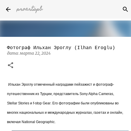
proartspb
К основному контенту
Фотограф Ильхан Эроглу (Ilhan Eroglu)
Бумажные скульптуры канадского
дата:
марта 22, 2024
художника Келвина Николса (Calvin
Nicholls)
дата:
октября 14, 2022
8
Ильхан Эроглу отмеченный наградами пейзажист и фотограф-
путешественник из Турции, представитель
Sony
Alpha
Cameras
,
Stellar
Stories
и
f
-
stop
Gear
. Его фотографии были опубликованы во
многих национальных и международных журналах, газетах и онлайн,
включая National Geographic.