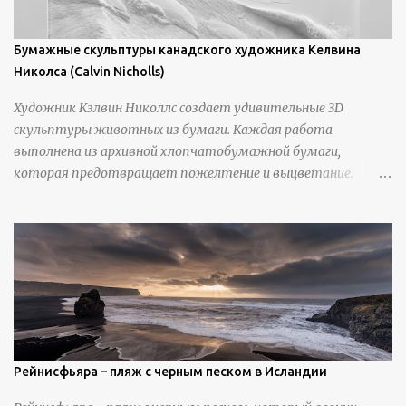
Бумажные скульптуры канадского художника Келвина
Николса (Calvin Nicholls)
Художник Кэлвин Николлс создает удивительные 3D
скульптуры животных из бумаги. Каждая работа
выполнена из архивной хлопчатобумажной бумаги,
которая предотвращает пожелтение и выцветание.
Николлс использует крошечные количества клея для
закрепления отдельных деталей, используя ножи и
инструменты для текстурирования, чтобы точно
вылепить каждую деталь. источник
https://calvinnicholls.com/
Рейнисфьяра – пляж с черным песком в Исландии