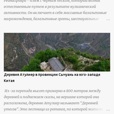
Рейнисфьяра - пляж с черным песком, который возник
естественным путем в результате вулканической
активности. Он включает в себя массивные базальтовые
нагромождения, базальтовые гроты, шестиугольные
колонны, высокие утесы, лавовые образования, черную
береговую линию и великолепные каменные арки.
Деревня Атулиер в провинции Сычуань на юго-западе
Китая
Из-за перепада высот примерно в 800 метров между
деревней и подножием скалы, на вершине которой она
расположена, деревню Атулиер называют “Деревней
утесов”. Это лестница из ротанга, по которой жители