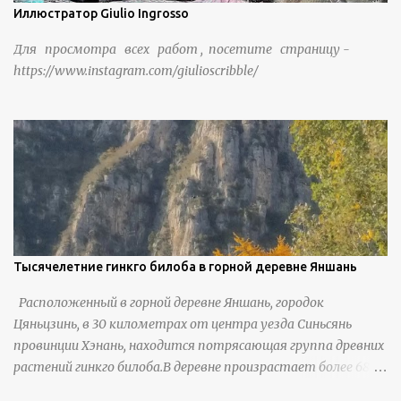
Иллюстратор Giulio Ingrosso
Для просмотра всех работ , посетите страницу -
https://www.instagram.com/giulioscribble/
Тысячелетние гинкго билоба в горной деревне Яншань
Расположенный в горной деревне Яншань, городок
Цяньцзинь, в 30 километрах от центра уезда Синьсянь
провинции Хэнань, находится потрясающая группа древних
растений гинкго билоба.В деревне произрастает более 6800
деревьев гинкго, в том числе 310 древних деревьев