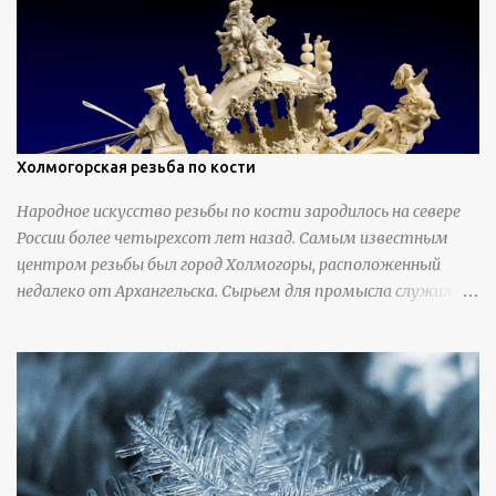
Холмогорская резьба по кости
Народное искусство резьбы по кости зародилось на севере
России более четырехсот лет назад. Самым известным
центром резьбы был город Холмогоры, расположенный
недалеко от Архангельска. Сырьем для промысла служили
кости тюленей, рыб и моржей. Использовали также
обычную трубчатую коровью кость - предплюснус,
облагораживая ее специальной обработкой и тонировкой. В
19 веке резчики также использовали дорогую импортную
слоновую кость для важных заказов. Ажурная ваза
яйцевидной формы с аллегориями времен года - сценами
сбора урожая, сбора фруктов, свадьбы и пожара; кость,