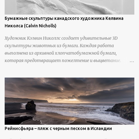
Бумажные скульптуры канадского художника Келвина
Николса (Calvin Nicholls)
Художник Кэлвин Николлс создает удивительные 3D
скульптуры животных из бумаги. Каждая работа
выполнена из архивной хлопчатобумажной бумаги,
которая предотвращает пожелтение и выцветание.
Николлс использует крошечные количества клея для
закрепления отдельных деталей, используя ножи и
инструменты для текстурирования, чтобы точно
вылепить каждую деталь. источник
https://calvinnicholls.com/
Рейнисфьяра – пляж с черным песком в Исландии