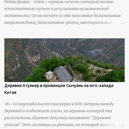
Рейнисфьяра - пляж с черным песком, который возник
естественным путем в результате вулканической
активности. Он включает в себя массивные базальтовые
нагромождения, базальтовые гроты, шестиугольные
колонны, высокие утесы, лавовые образования, черную
береговую линию и великолепные каменные арки.
Деревня Атулиер в провинции Сычуань на юго-западе
Китая
Из-за перепада высот примерно в 800 метров между
деревней и подножием скалы, на вершине которой она
расположена, деревню Атулиер называют “Деревней
утесов”. Это лестница из ротанга, по которой жители