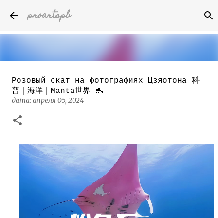
proartspb
К основному контенту
Розовый скат на фотографиях Цзяотона 科
Бумажные скульптуры канадского
художника Келвина Николса (Calvin
普｜海洋｜Manta世界 🐬
Nicholls)
дата:
апреля 05, 2024
дата:
октября 14, 2022
8