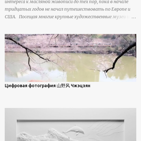
интереса к масляной живописи до тех пор, пока в начале
свойства наиболее заметны при угле солнечного света 15° и
тридцатых годов не начал путешествовать по Европе и
ниже; при более высокой солнечной позиции снег
США. Посещая многие крупные художественные музеи и
демонстрирует матовое отражение. Эти
галереи, он был глубоко тронут и вдохновлен красотой
характеристики описываются индикатрисой ...
масляной живописи великих мастеров. Искусствовед
Брайан Шервин прокомментировал картины художника,
заявив, что "Такаюки Харада сочетает в себе классическую
элегантность живописи с реалиями современной жизни. В
некотором смысле, персонажи его картин предлагают
зрителям незаконченный рассказ, который усиливается его
уникальной манерой использования освещения". Для
просмотра всех работ, посетите страницу –
Цифровая фотография 山野风 Чжэцзян
https://www.artfinder.com/artist/takayuki-harada/about/#/