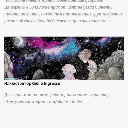
Расположенный в горной деревне Яншань, городок
Цяньцзинь, в 30 километрах от центра уезда Синьсянь
провинции Хэнань, находится потрясающая группа древних
растений гинкго билоба.В деревне произрастает более 6800
деревьев гинкго, в том числе 310 древних деревьев
возрастом более ста лет и 66 деревьев возрастом более
тысячи лет. источник
https://www.sohu.com/a/951672917_121984853
Иллюстратор Giulio Ingrosso
Для просмотра всех работ , посетите страницу -
https://www.instagram.com/giulioscribble/