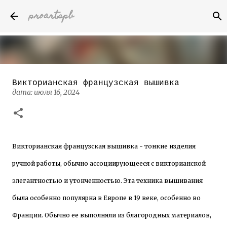
proartspb
К основному контенту
Викторианская французская вышивка
Бумажные скульптуры канадского
дата:
июля 16, 2024
художника Келвина Николса (Calvin
Nicholls)
дата:
октября 14, 2022
8
Викторианская французская вышивка - тонкие изделия
ручной работы, обычно ассоциирующееся с викторианской
элегантностью и утонченностью. Эта техника вышивания
была особенно популярна в Европе в 19 веке, особенно во
Франции. Обычно ее выполняли из благородных материалов,