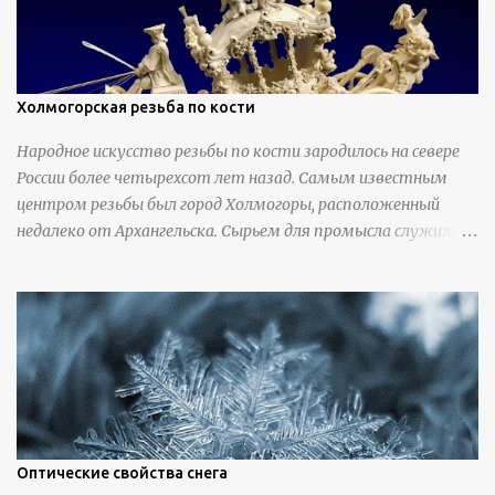
Холмогорская резьба по кости
Народное искусство резьбы по кости зародилось на севере
России более четырехсот лет назад. Самым известным
центром резьбы был город Холмогоры, расположенный
недалеко от Архангельска. Сырьем для промысла служили
кости тюленей, рыб и моржей. Использовали также
обычную трубчатую коровью кость - предплюснус,
облагораживая ее специальной обработкой и тонировкой. В
19 веке резчики также использовали дорогую импортную
слоновую кость для важных заказов. Ажурная ваза
яйцевидной формы с аллегориями времен года - сценами
сбора урожая, сбора фруктов, свадьбы и пожара; кость,
высота 31 см, Н. С. Верещагин, 18 век, из собрания
Государственного Эрмитажа. Кружка с портретами
Оптические свойства снега