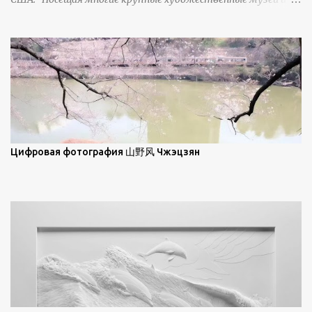
демонстрирует матовое отражение. Эти
галереи, он был глубоко тронут и вдохновлен красотой
характеристики описываются индикатрисой ...
масляной живописи великих мастеров. Искусствовед
Брайан Шервин прокомментировал картины художника,
заявив, что "Такаюки Харада сочетает в себе классическую
элегантность живописи с реалиями современной жизни. В
некотором смысле, персонажи его картин предлагают
зрителям незаконченный рассказ, который усиливается его
уникальной манерой использования освещения". Для
просмотра всех работ, посетите страницу –
Цифровая фотография 山野风 Чжэцзян
https://www.artfinder.com/artist/takayuki-harada/about/#/