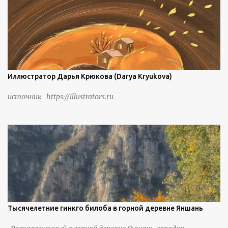
Иллюстратор Дарья Крюкова (Darya Kryukova)
источник https://illustrators.ru
Тысячелетние гинкго билоба в горной деревне Яншань