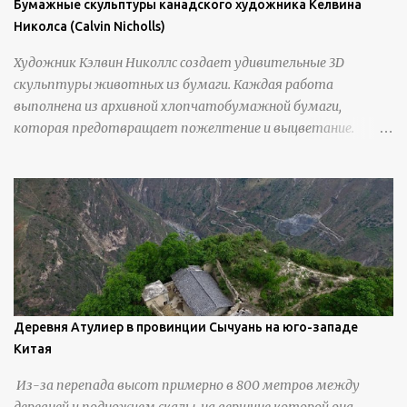
Бумажные скульптуры канадского художника Келвина
Николса (Calvin Nicholls)
Художник Кэлвин Николлс создает удивительные 3D
скульптуры животных из бумаги. Каждая работа
выполнена из архивной хлопчатобумажной бумаги,
которая предотвращает пожелтение и выцветание.
Николлс использует крошечные количества клея для
закрепления отдельных деталей, используя ножи и
инструменты для текстурирования, чтобы точно
вылепить каждую деталь. источник
https://calvinnicholls.com/
Деревня Атулиер в провинции Сычуань на юго-западе
Китая
Из-за перепада высот примерно в 800 метров между