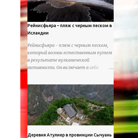
используя ножи и инструменты для
текстурирования, чтобы точно
вылепить каждую деталь. источник
https://calvinnicholls.com/
Рейнисфьяра – пляж с черным песком в
Исландии
Рейнисфьяра - пляж с черным песком,
который возник естественным путем
в результате вулканической
активности. Он включает в себя
массивные базальтовые
нагромождения, базальтовые гроты,
шестиугольные колонны, высокие
утесы, лавовые образования, черную
береговую линию и великолепные
каменные арки.
Деревня Атулиер в провинции Сычуань