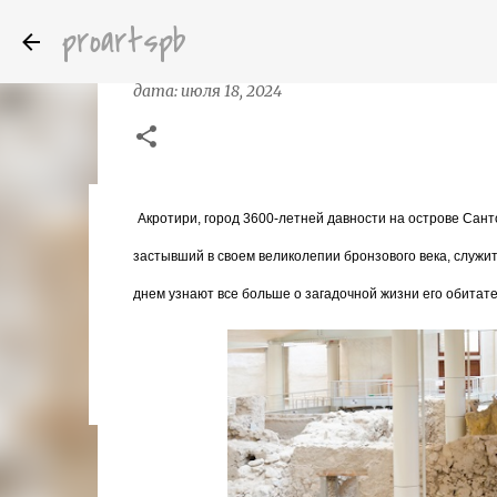
proartspb
Акротири, Санторини — город сохр
дата:
июля 18, 2024
Акротири, город 3600-летней давности на острове Сант
Бумажные скульптуры канадского ху
дата:
октября 14, 2022
застывший в своем великолепии бронзового века, служи
8
днем узнают все больше о загадочной жизни его обитате