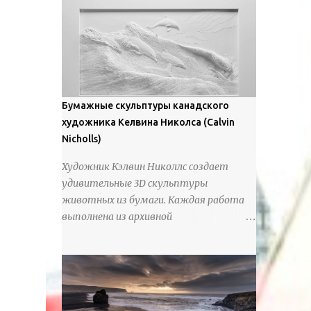
предлагают зрителям незаконченный
рассказ, который усиливается его
уникальной манерой использования
освещения". Для просмотра всех работ,
посетите страницу –
https://www.artfinder.com/artist/takayuki-
Бумажные скульптуры канадского
harada/about/#/
художника Келвина Николса (Calvin
Nicholls)
Художник Кэлвин Николлс создает
удивительные 3D скульптуры
животных из бумаги. Каждая работа
выполнена из архивной
хлопчатобумажной бумаги, которая
предотвращает пожелтение и
выцветание. Николлс использует
крошечные количества клея для
закрепления отдельных деталей,