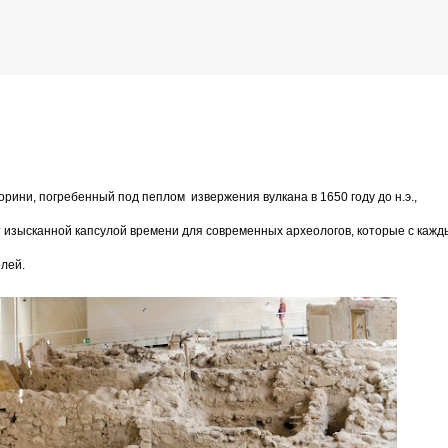
К основному контенту
анившийся в вулканическом пепле
орини, погребенный под пеплом извержения вулкана в 1650 году до н.э.,
дожника Келвина Николса (Calvin Nicholls)
т изысканной капсулой времени для современных археологов, которые с кажд
лей.