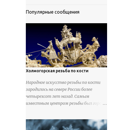
Популярные сообщения
Холмогорская резьба по кости
Народное искусство резьбы по кости
зародилось на севере России более
четырехсот лет назад. Самым
известным центром резьбы был город
Холмогоры, расположенный недалеко
от Архангельска. Сырьем для промысла
служили кости тюленей, рыб и моржей.