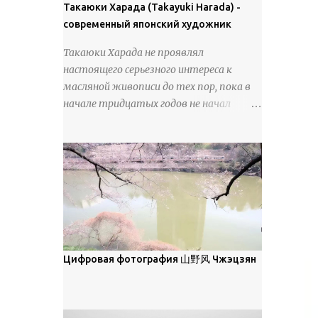
покрова может восприниматься как
Такаюки Харада (Takayuki Harada) -
18 век. Шахматный набор "Рыцари
матовая. Такое свойство чаще всего
современный японский художник
против турок" в шкатулке из
проявляется у свежевыпавшего,
моржовой слоновой кости, высота 26
Такаюки Харада не проявлял
метелевого и фирнизированного снега.
см, Холмогоры, 18 век....
настоящего серьезного интереса к
Тем не менее, иногда значительное
масляной живописи до тех пор, пока в
количество кристаллов может
начале тридцатых годов не начал
располагаться в одной плоскости,
путешествовать по Европе и США.
например, при образовании
Посещая многие крупные
поверхностной изморози. В данном
художественные музеи и галереи, он
случае усиливается зеркальное
был глубоко тронут и вдохновлен
отражение, что приводит к
красотой масляной живописи великих
искристости снега, зависящей от
мастеров. Искусствовед Брайан
положения наблюдателя и высоты
Шервин прокомментировал картины
солнца. Зеркальные свойства наиболее
художника, заявив, что "Такаюки
заметны при угле солнечного света 15°
Харада сочетает в себе классическую
Цифровая фотография 山野风 Чжэцзян
и ниже; при более высокой солнечной
элегантность живописи с реалиями
позиции снег демонстрирует матовое
современной жизни. В некотором
отражение. Эти характеристики
смысле, персонажи его картин
описываются индикатрисой ...