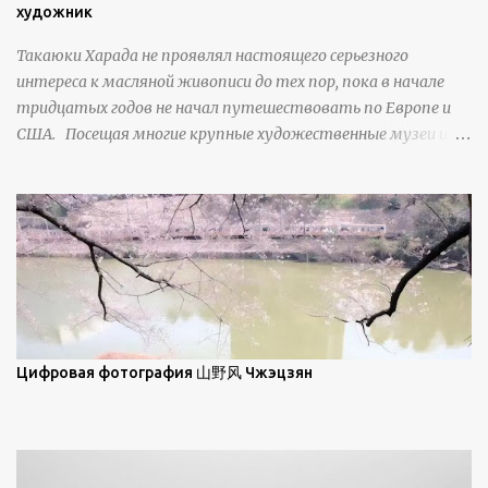
изморози. В данном случае усиливается зеркальное
художник
отражение, что приводит к искристости снега, зависящей
Такаюки Харада не проявлял настоящего серьезного
от положения наблюдателя и высоты солнца. Зеркальные
интереса к масляной живописи до тех пор, пока в начале
свойства наиболее заметны при угле солнечного света 15° и
тридцатых годов не начал путешествовать по Европе и
ниже; при более высокой солнечной позиции снег
США. Посещая многие крупные художественные музеи и
демонстрирует матовое отражение. Эти
галереи, он был глубоко тронут и вдохновлен красотой
характеристики описываются индикатрисой ...
масляной живописи великих мастеров. Искусствовед
Брайан Шервин прокомментировал картины художника,
заявив, что "Такаюки Харада сочетает в себе классическую
элегантность живописи с реалиями современной жизни. В
некотором смысле, персонажи его картин предлагают
зрителям незаконченный рассказ, который усиливается его
уникальной манерой использования освещения". Для
просмотра всех работ, посетите страницу –
Цифровая фотография 山野风 Чжэцзян
https://www.artfinder.com/artist/takayuki-harada/about/#/