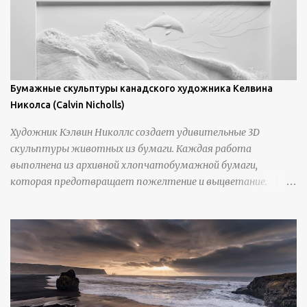
Бумажные скульптуры канадского художника Келвина
Николса (Calvin Nicholls)
Художник Кэлвин Николлс создает удивительные 3D
скульптуры животных из бумаги. Каждая работа
выполнена из архивной хлопчатобумажной бумаги,
которая предотвращает пожелтение и выцветание.
Николлс использует крошечные количества клея для
закрепления отдельных деталей, используя ножи и
инструменты для текстурирования, чтобы точно
вылепить каждую деталь. источник
https://calvinnicholls.com/