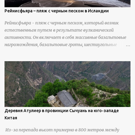
Рейнисфьяра – пляж с черным песком в Исландии
Рейнисфьяра - пляж с черным песком, который возник
естественным путем в результате вулканической
активности. Он включает в себя массивные базальтовые
нагромождения, базальтовые гроты, шестиугольные
колонны, высокие утесы, лавовые образования, черную
береговую линию и великолепные каменные арки.
Деревня Атулиер в провинции Сычуань на юго-западе
Китая
Из-за перепада высот примерно в 800 метров между