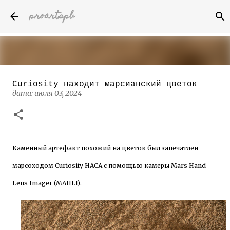
proartspb
К основному контенту
Curiosity находит марсианский цветок
Бумажные скульптуры канадского
дата:
июля 03, 2024
художника Келвина Николса (Calvin
Nicholls)
дата:
октября 14, 2022
8
Каменный артефакт похожий на цветок был запечатлен
марсоходом Curiosity НАСА с помощью камеры Mars Hand
Lens Imager (MAHLI).