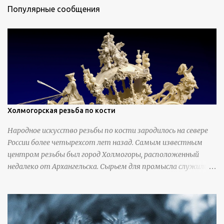
Популярные сообщения
Холмогорская резьба по кости
Народное искусство резьбы по кости зародилось на севере
России более четырехсот лет назад. Самым известным
центром резьбы был город Холмогоры, расположенный
недалеко от Архангельска. Сырьем для промысла служили
кости тюленей, рыб и моржей. Использовали также
обычную трубчатую коровью кость - предплюснус,
облагораживая ее специальной обработкой и тонировкой. В
19 веке резчики также использовали дорогую импортную