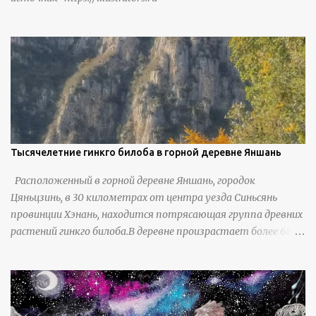
защитить их от бандитизма и войн. С тех пор особая
группа людей живет замкнутой и самодостаточной
жизнью в деревне в течение шести или семи поколений.
Тысячелетние гинкго билоба в горной деревне Яншань
Расположенный в горной деревне Яншань, городок
Цяньцзинь, в 30 километрах от центра уезда Синьсянь
провинции Хэнань, находится потрясающая группа древних
растений гинкго билоба.В деревне произрастает более 6800
деревьев гинкго, в том числе 310 древних деревьев
возрастом более ста лет и 66 деревьев возрастом более
тысячи лет. источник
https://www.sohu.com/a/951672917_121984853