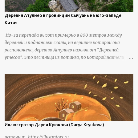
Деревня Атулиер в провинции Сычуань на юго-западе
Китая
Из-за перепада высот примерно в 800 метров между
деревней и подножием скалы, на вершине которой она
расположена, деревню Атулиер называют “Деревней
утесов”. Это лестница из ротанга, по которой жители
деревни поднимаются и спускаются на утес.В ноябре 2016
года плетеные лестницы в деревне Клифф были заменены
стальными лестницами с защитными перилами, и
передвижение детей и жителей деревни было улучшено.
Подъем от подножия горы до вершины занимает до 4
часов. По словам местных жителей, их предки мигрировали
в деревню, поскольку обнаружили, что в этом месте
приятный климат и природная среда, подходящие для
проживания, ведения сельского хозяйства и разведения
Иллюстратор Дарья Крюкова (Darya Kryukova)
скота, и что горные тропы, хотя и крутые, могут помочь
источник https://illustrators.ru