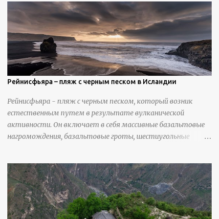
инструменты для текстурирования, чтобы точно
вылепить каждую деталь. источник
https://calvinnicholls.com/
Рейнисфьяра – пляж с черным песком в Исландии
Рейнисфьяра - пляж с черным песком, который возник
естественным путем в результате вулканической
активности. Он включает в себя массивные базальтовые
нагромождения, базальтовые гроты, шестиугольные
колонны, высокие утесы, лавовые образования, черную
береговую линию и великолепные каменные арки.