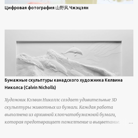
просмотра всех работ, посетите страницу –
Цифровая фотография 山野风 Чжэцзян
https://www.artfinder.com/artist/takayuki-harada/about/#/
Бумажные скульптуры канадского художника Келвина
Николса (Calvin Nicholls)
Художник Кэлвин Николлс создает удивительные 3D
скульптуры животных из бумаги. Каждая работа
выполнена из архивной хлопчатобумажной бумаги,
которая предотвращает пожелтение и выцветание.
Николлс использует крошечные количества клея для
закрепления отдельных деталей, используя ножи и