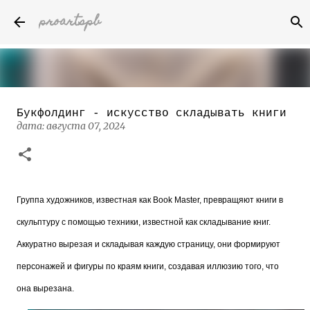
proartspb
К основному контенту
Букфолдинг - искусство складывать книги
Бумажные скульптуры канадского
дата:
августа 07, 2024
художника Келвина Николса (Calvin
Nicholls)
дата:
октября 14, 2022
8
Группа художников, известная как Book Master, превращяют книги в
скульптуру с помощью техники, известной как складывание книг.
Аккуратно вырезая и складывая каждую страницу, они формируют
персонажей и фигуры по краям книги, создавая иллюзию того, что
она вырезана.