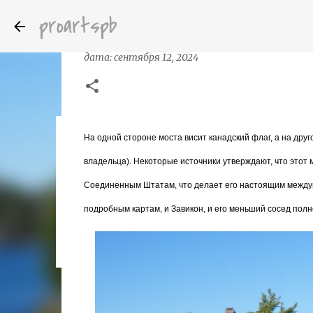
proartspb
Самый короткий Международный мос
дата:
сентября 12, 2024
На одной стороне моста висит канадский флаг, а на друг
Бумажные скульптуры канадского ху
дата:
октября 14, 2022
владельца). Некоторые источники утверждают, что этот
8
Соединенным Штатам, что делает его настоящим между
подробным картам, и Завикон, и его меньший сосед пол