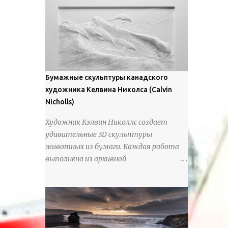
предлагают зрителям незаконченный
рассказ, который усиливается его
уникальной манерой использования
освещения". Для просмотра всех работ,
посетите страницу –
https://www.artfinder.com/artist/takayuki-
Бумажные скульптуры канадского
harada/about/#/
художника Келвина Николса (Calvin
Nicholls)
Художник Кэлвин Николлс создает
удивительные 3D скульптуры
животных из бумаги. Каждая работа
выполнена из архивной
хлопчатобумажной бумаги, которая
предотвращает пожелтение и
выцветание. Николлс использует
крошечные количества клея для
закрепления отдельных деталей,