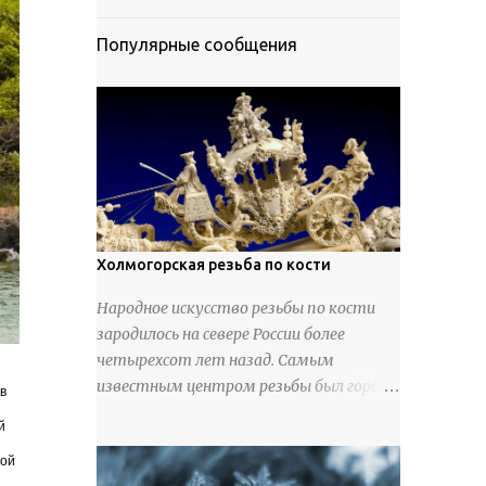
Популярные сообщения
Холмогорская резьба по кости
Народное искусство резьбы по кости
зародилось на севере России более
четырехсот лет назад. Самым
известным центром резьбы был город
в
Холмогоры, расположенный недалеко
й
от Архангельска. Сырьем для промысла
ной
служили кости тюленей, рыб и моржей.