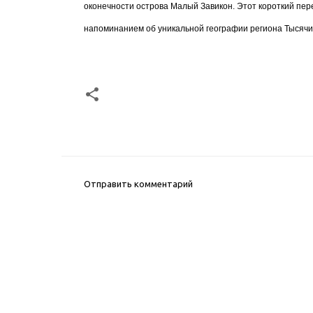
оконечности острова Малый Завикон. Этот короткий пер
напоминанием об уникальной географии региона Тысячи 
Отправить комментарий
К
о
м
м
е
н
т
а