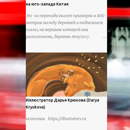
на юго-западе Китая
Из-за перепада высот примерно в 800
метров между деревней и подножием
скалы, на вершине которой она
расположена, деревню Атулиер
называют “Деревней утесов”. Это
лестница из ротанга, по которой
жители деревни поднимаются и
спускаются на утес.В ноябре 2016 года
плетеные лестницы в деревне Клифф
были заменены стальными лестницами
с защитными перилами, и
передвижение детей и жителей деревни
было улучшено. Подъем от подножия
Иллюстратор Дарья Крюкова (Darya
горы до вершины занимает до 4 часов.
Kryukova)
По словам местных жителей, их предки
источник https://illustrators.ru
мигрировали в деревню, поскольку
обнаружили, что в этом месте