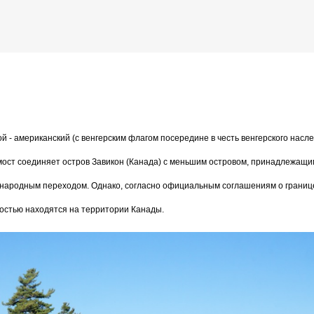
К основному контенту
т
ой - американский (с венгерским флагом посередине в честь венгерского насл
дожника Келвина Николса (Calvin Nicholls)
 мост соединяет остров Завикон (Канада) с меньшим островом, принадлежащи
народным переходом. Однако, согласно официальным соглашениям о границ
ностью находятся на территории Канады.