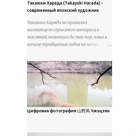
покрова может восприниматься как
Такаюки Харада (Takayuki Harada) -
18 век. Шахматный набор "Рыцари
матовая. Такое свойство чаще всего
современный японский художник
против турок" в шкатулке из
проявляется у свежевыпавшего,
моржовой слоновой кости, высота 26
Такаюки Харада не проявлял
метелевого и фирнизированного снега.
см, Холмогоры, 18 век....
настоящего серьезного интереса к
Тем не менее, иногда значительное
масляной живописи до тех пор, пока в
количество кристаллов может
начале тридцатых годов не начал
располагаться в одной плоскости,
путешествовать по Европе и США.
например, при образовании
Посещая многие крупные
поверхностной изморози. В данном
художественные музеи и галереи, он
случае усиливается зеркальное
был глубоко тронут и вдохновлен
отражение, что приводит к
красотой масляной живописи великих
искристости снега, зависящей от
мастеров. Искусствовед Брайан
положения наблюдателя и высоты
Шервин прокомментировал картины
солнца. Зеркальные свойства наиболее
художника, заявив, что "Такаюки
заметны при угле солнечного света 15°
Харада сочетает в себе классическую
Цифровая фотография 山野风 Чжэцзян
и ниже; при более высокой солнечной
элегантность живописи с реалиями
позиции снег демонстрирует матовое
современной жизни. В некотором
отражение. Эти характеристики
смысле, персонажи его картин
описываются индикатрисой ...