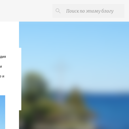
едия
м
е и