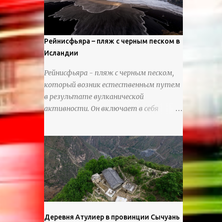
используя ножи и инструменты для
текстурирования, чтобы точно
вылепить каждую деталь. источник
https://calvinnicholls.com/
Рейнисфьяра – пляж с черным песком в
Исландии
Рейнисфьяра - пляж с черным песком,
который возник естественным путем
в результате вулканической
активности. Он включает в себя
массивные базальтовые
нагромождения, базальтовые гроты,
шестиугольные колонны, высокие
утесы, лавовые образования, черную
береговую линию и великолепные
каменные арки.
Деревня Атулиер в провинции Сычуань