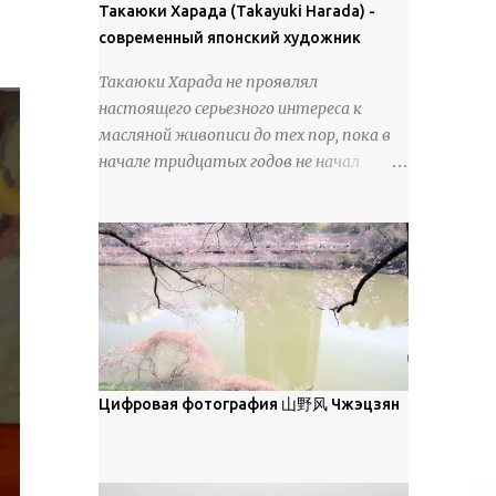
покрова может восприниматься как
Такаюки Харада (Takayuki Harada) -
18 век. Шахматный набор "Рыцари
матовая. Такое свойство чаще всего
современный японский художник
против турок" в шкатулке из
проявляется у свежевыпавшего,
моржовой слоновой кости, высота 26
Такаюки Харада не проявлял
метелевого и фирнизированного снега.
см, Холмогоры, 18 век....
настоящего серьезного интереса к
Тем не менее, иногда значительное
масляной живописи до тех пор, пока в
количество кристаллов может
начале тридцатых годов не начал
располагаться в одной плоскости,
путешествовать по Европе и США.
например, при образовании
Посещая многие крупные
поверхностной изморози. В данном
художественные музеи и галереи, он
случае усиливается зеркальное
был глубоко тронут и вдохновлен
отражение, что приводит к
красотой масляной живописи великих
искристости снега, зависящей от
мастеров. Искусствовед Брайан
положения наблюдателя и высоты
Шервин прокомментировал картины
солнца. Зеркальные свойства наиболее
художника, заявив, что "Такаюки
заметны при угле солнечного света 15°
Харада сочетает в себе классическую
Цифровая фотография 山野风 Чжэцзян
и ниже; при более высокой солнечной
элегантность живописи с реалиями
позиции снег демонстрирует матовое
современной жизни. В некотором
отражение. Эти характеристики
смысле, персонажи его картин
описываются индикатрисой ...