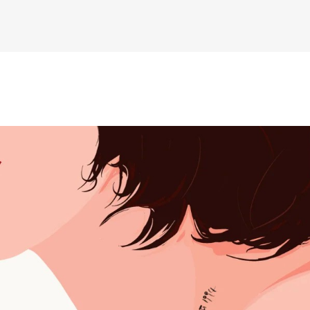
К основному контенту
й
дожника Келвина Николса (Calvin Nicholls)