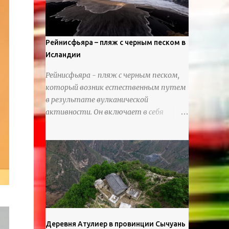
используя ножи и инструменты для
текстурирования, чтобы точно
вылепить каждую деталь. источник
https://calvinnicholls.com/
Рейнисфьяра – пляж с черным песком в
Исландии
Рейнисфьяра - пляж с черным песком,
который возник естественным путем
в результате вулканической
активности. Он включает в себя
массивные базальтовые
нагромождения, базальтовые гроты,
шестиугольные колонны, высокие
утесы, лавовые образования, черную
береговую линию и великолепные
каменные арки.
Деревня Атулиер в провинции Сычуань