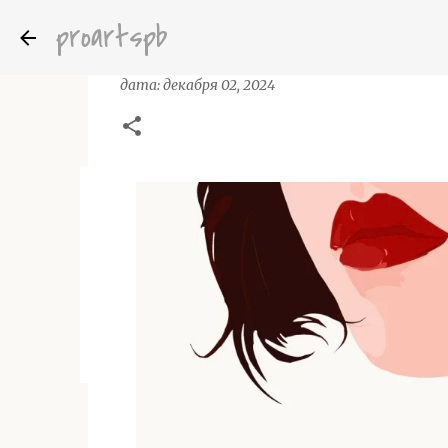
proartspb
Художник Mr. Yu 瑜先生 Цзянсу Кита
дата:
декабря 02, 2024
Бумажные скульптуры канадского ху
дата:
октября 14, 2022
8