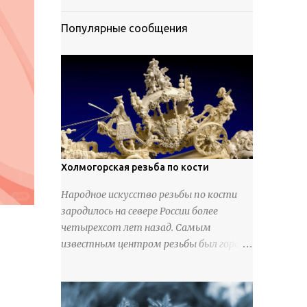
Популярные сообщения
Холмогорская резьба по кости
Народное искусство резьбы по кости
зародилось на севере России более
четырехсот лет назад. Самым
известным центром резьбы был город
Холмогоры, расположенный недалеко
от Архангельска. Сырьем для промысла
служили кости тюленей, рыб и моржей.