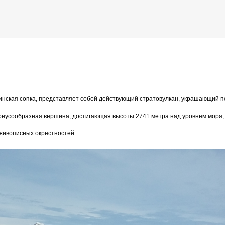
К основному контенту
чинская сопка, представляет собой действующий стратовулкан, украшающий 
дожника Келвина Николса (Calvin Nicholls)
конусообразная вершина, достигающая высоты 2741 метра над уровнем моря,
живописных окрестностей.