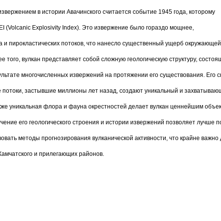
звержением в истории Авачинского считается событие 1945 года, которому
 (Volcanic Explosivity Index). Это извержение было гораздо мощнее,
 и пирокластических потоков, что нанесло существенный ущерб окружающей
е того, вулкан представляет собой сложную геологическую структуру, состо
зультате многочисленных извержений на протяжении его существования. Его 
е потоки, застывшие миллионы лет назад, создают уникальный и захватываю
кже уникальная флора и фауна окрестностей делает вулкан ценнейшим объе
зучение его геологического строения и истории извержений позволяет лучше п
овать методы прогнозирования вулканической активности, что крайне важно 
амчатского и прилегающих районов.