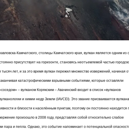
вловска-Камчатского, столицы Камчатского края, вулкан является одним из 
остоянно присутствует на горизонте, становясь неотъемлемой частью городск
 тысяч лет, и за это время вулкан пережил множество извержений, начиная о
заканчивая катастрофическими взрывными событиями, которые оставляли
«соседом» – вулканом Корякским – Авачинский входит в список «вулканов
лканологии и химии недр Земли (IAVCEI). Это звание присваивается вулкана
вности и близости к населённым пунктам, поэтому он постоянно находится 
ержение произошло в 2008 году, представляя собой относительно слабое
 пара и пепла. Однако, это событие напоминает о потенциальной опасност