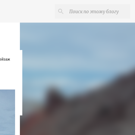
пейзаж