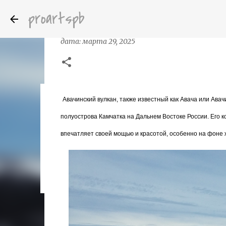
proartspb
Кратер Авачинского вулкана
дата:
марта 29, 2025
Авачинский вулкан, также известный как Авача или Ава
Бумажные скульптуры канадского ху
дата:
октября 14, 2022
полуострова Камчатка на Дальнем Востоке России. Его 
8
впечатляет своей мощью и красотой, особенно на фоне 