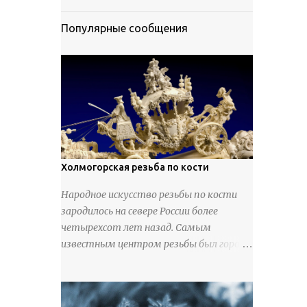
Популярные сообщения
Холмогорская резьба по кости
Народное искусство резьбы по кости
зародилось на севере России более
четырехсот лет назад. Самым
известным центром резьбы был город
Холмогоры, расположенный недалеко
от Архангельска. Сырьем для промысла
служили кости тюленей, рыб и моржей.