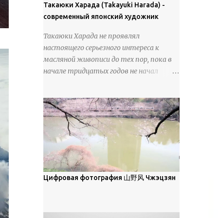
покрова может восприниматься как
Такаюки Харада (Takayuki Harada) -
18 век. Шахматный набор "Рыцари
матовая. Такое свойство чаще всего
современный японский художник
против турок" в шкатулке из
проявляется у свежевыпавшего,
моржовой слоновой кости, высота 26
Такаюки Харада не проявлял
метелевого и фирнизированного снега.
см, Холмогоры, 18 век....
настоящего серьезного интереса к
Тем не менее, иногда значительное
масляной живописи до тех пор, пока в
количество кристаллов может
начале тридцатых годов не начал
располагаться в одной плоскости,
путешествовать по Европе и США.
например, при образовании
Посещая многие крупные
поверхностной изморози. В данном
художественные музеи и галереи, он
случае усиливается зеркальное
был глубоко тронут и вдохновлен
отражение, что приводит к
красотой масляной живописи великих
искристости снега, зависящей от
мастеров. Искусствовед Брайан
положения наблюдателя и высоты
Шервин прокомментировал картины
солнца. Зеркальные свойства наиболее
художника, заявив, что "Такаюки
заметны при угле солнечного света 15°
Харада сочетает в себе классическую
Цифровая фотография 山野风 Чжэцзян
и ниже; при более высокой солнечной
элегантность живописи с реалиями
позиции снег демонстрирует матовое
современной жизни. В некотором
отражение. Эти характеристики
смысле, персонажи его картин
описываются индикатрисой ...