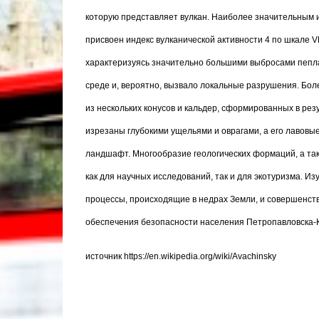
которую представляет вулкан. Наиболее значительным и
присвоен индекс вулканической активности 4 по шкале VEI
характеризуясь значительно большими выбросами пепла
среде и, вероятно, вызвало локальные разрушения. Боле
из нескольких конусов и кальдер, сформированных в ре
изрезаны глубокими ущельями и оврагами, а его лавовы
ландшафт. Многообразие геологических формаций, а та
как для научных исследований, так и для экотуризма. И
процессы, происходящие в недрах Земли, и совершенств
обеспечения безопасности населения Петропавловска-К
источник
https://en.wikipedia.org/wiki/Avachinsky