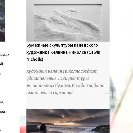
предлагают зрителям незаконченный
рассказ, который усиливается его
уникальной манерой использования
освещения". Для просмотра всех работ,
посетите страницу –
https://www.artfinder.com/artist/takayuki-
Бумажные скульптуры канадского
harada/about/#/
художника Келвина Николса (Calvin
самых
Nicholls)
ой
Художник Кэлвин Николлс создает
т
удивительные 3D скульптуры
животных из бумаги. Каждая работа
выполнена из архивной
хлопчатобумажной бумаги, которая
м,
предотвращает пожелтение и
под
выцветание. Николлс использует
крошечные количества клея для
закрепления отдельных деталей,
и,