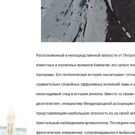
Расположенный в непосредственной близости от Петропа
известных и изученных вулканов Камчатки, его силуэт п
панорамы. Его геологическая история насчитывает сотни
сравнительно спокойных эффузивных излияний лавы и 
неизгладимый след в истории региона. Вместе со своим 
десятилетия», инициативу Международной ассоциации ву
представляющим наибольшую опасность из-за своей акти
пристальным наблюдением вулканологов. Последнее изв
фреатическое извержение, сопровождавшееся выбросами