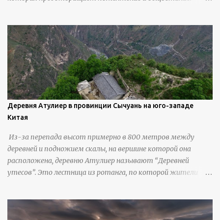
Николлс использует крошечные количества клея для
закрепления отдельных деталей, используя ножи и
инструменты для текстурирования, чтобы точно
вылепить каждую деталь. источник
https://calvinnicholls.com/
Деревня Атулиер в провинции Сычуань на юго-западе
Китая
Из-за перепада высот примерно в 800 метров между
деревней и подножием скалы, на вершине которой она
расположена, деревню Атулиер называют “Деревней
утесов”. Это лестница из ротанга, по которой жители
деревни поднимаются и спускаются на утес.В ноябре 2016
года плетеные лестницы в деревне Клифф были заменены
стальными лестницами с защитными перилами, и
передвижение детей и жителей деревни было улучшено.