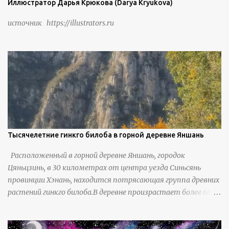
Иллюстратор Дарья Крюкова (Darya Kryukova)
источник https://illustrators.ru
Тысячелетние гинкго билоба в горной деревне Яншань
Расположенный в горной деревне Яншань, городок
Цяньцзинь, в 30 километрах от центра уезда Синьсянь
провинции Хэнань, находится потрясающая группа древних
растений гинкго билоба.В деревне произрастает более 6800
деревьев гинкго, в том числе 310 древних деревьев
возрастом более ста лет и 66 деревьев возрастом более
тысячи лет. источник