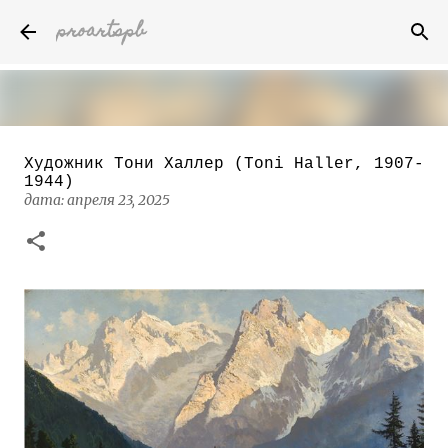
proartspb
К основному контенту
Художник Тони Халлер (Toni Haller, 1907-
Бумажные скульптуры канадского
1944)
художника Келвина Николса (Calvin
дата:
апреля 23, 2025
Nicholls)
дата:
октября 14, 2022
8