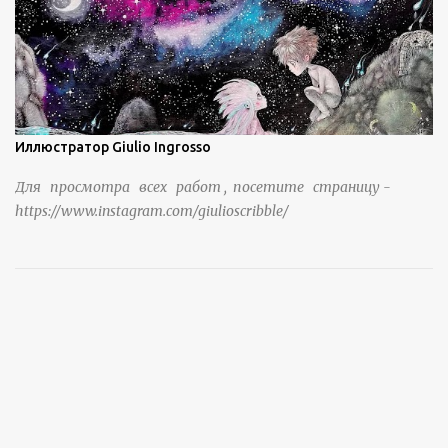
https://www.sohu.com/a/951672917_121984853
Иллюстратор Giulio Ingrosso
Для просмотра всех работ , посетите страницу -
https://www.instagram.com/giulioscribble/