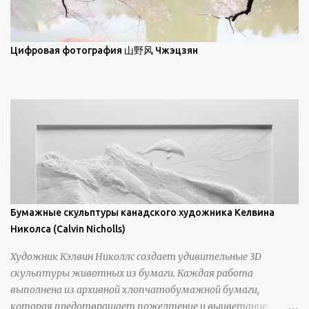
зрителям незаконченный рассказ, который усиливается его
уникальной манерой использования освещения". Для
просмотра всех работ, посетите страницу –
Цифровая фотография 山野风 Чжэцзян
https://www.artfinder.com/artist/takayuki-harada/about/#/
Бумажные скульптуры канадского художника Келвина
Николса (Calvin Nicholls)
Художник Кэлвин Николлс создает удивительные 3D
скульптуры животных из бумаги. Каждая работа
выполнена из архивной хлопчатобумажной бумаги,
которая предотвращает пожелтение и выцветание.