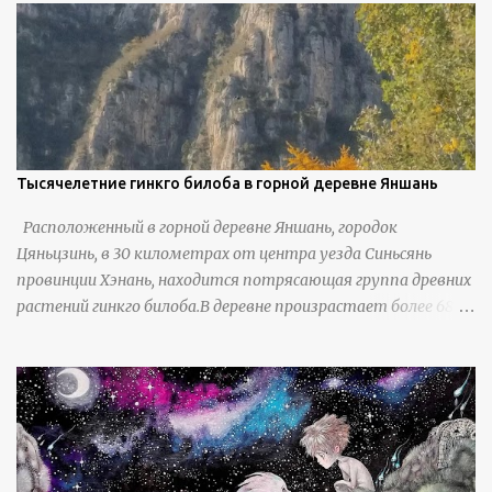
жизнью в деревне в течение шести или семи поколений.
Тысячелетние гинкго билоба в горной деревне Яншань
Расположенный в горной деревне Яншань, городок
Цяньцзинь, в 30 километрах от центра уезда Синьсянь
провинции Хэнань, находится потрясающая группа древних
растений гинкго билоба.В деревне произрастает более 6800
деревьев гинкго, в том числе 310 древних деревьев
возрастом более ста лет и 66 деревьев возрастом более
тысячи лет. источник
https://www.sohu.com/a/951672917_121984853