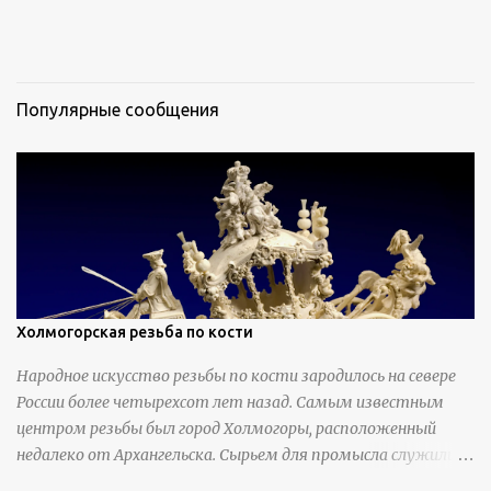
Популярные сообщения
Холмогорская резьба по кости
Народное искусство резьбы по кости зародилось на севере
России более четырехсот лет назад. Самым известным
центром резьбы был город Холмогоры, расположенный
недалеко от Архангельска. Сырьем для промысла служили
кости тюленей, рыб и моржей. Использовали также