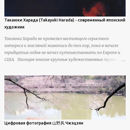
фирнизированного снега. Тем не менее, иногда значительное
количество кристаллов может располагаться в одной
плоскости, например, при образовании поверхностной
Такаюки Харада (Takayuki Harada) - современный японский
изморози. В данном случае усиливается зеркальное
художник
отражение, что приводит к искристости снега, зависящей
Такаюки Харада не проявлял настоящего серьезного
от положения наблюдателя и высоты солнца. Зеркальные
интереса к масляной живописи до тех пор, пока в начале
свойства наиболее заметны при угле солнечного света 15° и
тридцатых годов не начал путешествовать по Европе и
ниже; при более высокой солнечной позиции снег
США. Посещая многие крупные художественные музеи и
демонстрирует матовое отражение. Эти
галереи, он был глубоко тронут и вдохновлен красотой
характеристики описываются индикатрисой ...
масляной живописи великих мастеров. Искусствовед
Брайан Шервин прокомментировал картины художника,
заявив, что "Такаюки Харада сочетает в себе классическую
элегантность живописи с реалиями современной жизни. В
некотором смысле, персонажи его картин предлагают
зрителям незаконченный рассказ, который усиливается его
уникальной манерой использования освещения". Для
просмотра всех работ, посетите страницу –
Цифровая фотография 山野风 Чжэцзян
https://www.artfinder.com/artist/takayuki-harada/about/#/