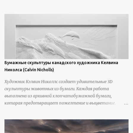
Бумажные скульптуры канадского художника Келвина
Николса (Calvin Nicholls)
Художник Кэлвин Николлс создает удивительные 3D
скульптуры животных из бумаги. Каждая работа
выполнена из архивной хлопчатобумажной бумаги,
которая предотвращает пожелтение и выцветание.
Николлс использует крошечные количества клея для
закрепления отдельных деталей, используя ножи и
инструменты для текстурирования, чтобы точно
вылепить каждую деталь. источник