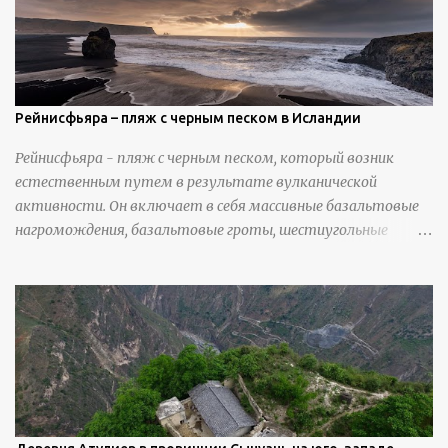
https://calvinnicholls.com/
Рейнисфьяра – пляж с черным песком в Исландии
Рейнисфьяра - пляж с черным песком, который возник
естественным путем в результате вулканической
активности. Он включает в себя массивные базальтовые
нагромождения, базальтовые гроты, шестиугольные
колонны, высокие утесы, лавовые образования, черную
береговую линию и великолепные каменные арки.