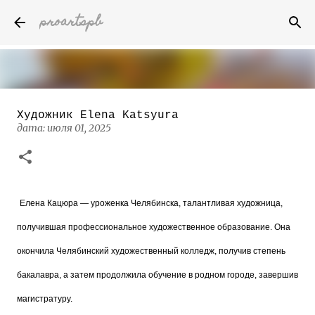
proartspb
К основному контенту
Художник Elena Katsyura
Бумажные скульптуры канадского
дата:
июля 01, 2025
художника Келвина Николса (Calvin
Nicholls)
дата:
октября 14, 2022
8
Елена Кацюра — уроженка Челябинска, талантливая художница,
получившая профессиональное художественное образование. Она
окончила Челябинский художественный колледж, получив степень
бакалавра, а затем продолжила обучение в родном городе, завершив
магистратуру.