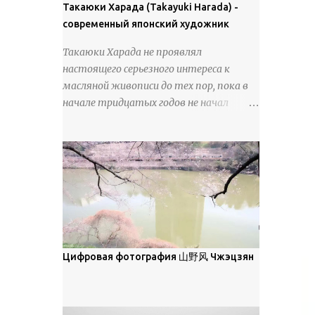
покрова может восприниматься как
Такаюки Харада (Takayuki Harada) -
18 век. Шахматный набор "Рыцари
матовая. Такое свойство чаще всего
современный японский художник
против турок" в шкатулке из
проявляется у свежевыпавшего,
моржовой слоновой кости, высота 26
Такаюки Харада не проявлял
метелевого и фирнизированного снега.
см, Холмогоры, 18 век....
настоящего серьезного интереса к
Тем не менее, иногда значительное
масляной живописи до тех пор, пока в
количество кристаллов может
начале тридцатых годов не начал
располагаться в одной плоскости,
путешествовать по Европе и США.
например, при образовании
Посещая многие крупные
поверхностной изморози. В данном
художественные музеи и галереи, он
случае усиливается зеркальное
был глубоко тронут и вдохновлен
отражение, что приводит к
красотой масляной живописи великих
искристости снега, зависящей от
мастеров. Искусствовед Брайан
положения наблюдателя и высоты
Шервин прокомментировал картины
солнца. Зеркальные свойства наиболее
художника, заявив, что "Такаюки
заметны при угле солнечного света 15°
Харада сочетает в себе классическую
Цифровая фотография 山野风 Чжэцзян
и ниже; при более высокой солнечной
элегантность живописи с реалиями
позиции снег демонстрирует матовое
современной жизни. В некотором
отражение. Эти характеристики
смысле, персонажи его картин
описываются индикатрисой ...