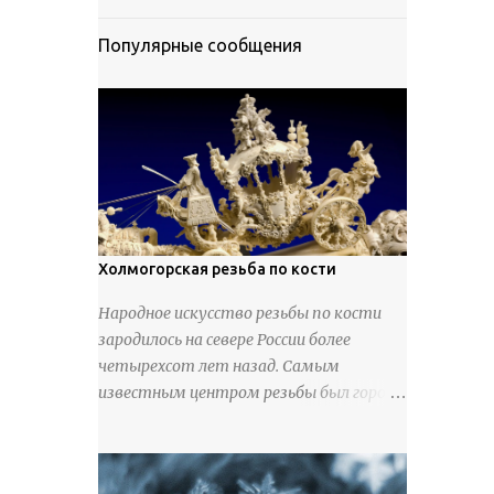
Популярные сообщения
Холмогорская резьба по кости
Народное искусство резьбы по кости
зародилось на севере России более
четырехсот лет назад. Самым
известным центром резьбы был город
Холмогоры, расположенный недалеко
от Архангельска. Сырьем для промысла
служили кости тюленей, рыб и моржей.