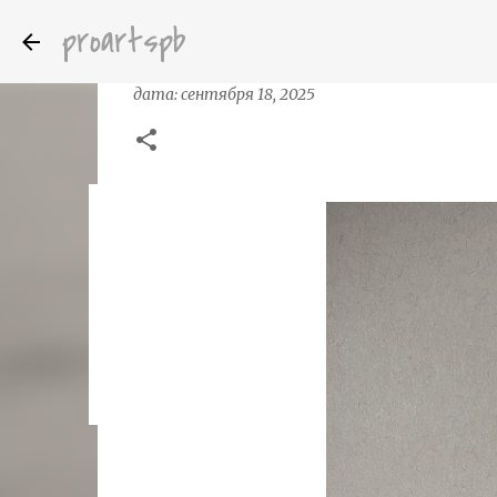
proartspb
Рисование шариковой ручкой Q
дата:
сентября 18, 2025
Бумажные скульптуры канадского ху
дата:
октября 14, 2022
8