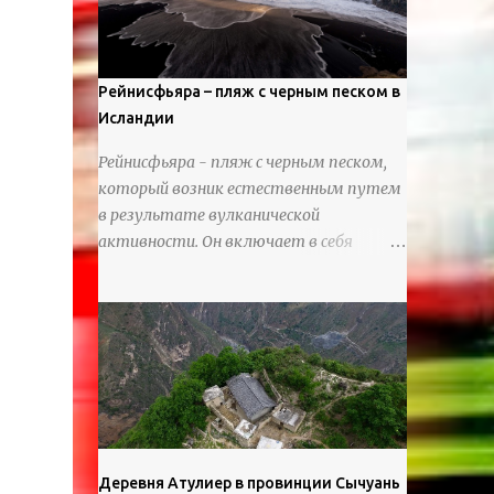
используя ножи и инструменты для
текстурирования, чтобы точно
вылепить каждую деталь. источник
https://calvinnicholls.com/
Рейнисфьяра – пляж с черным песком в
Исландии
Рейнисфьяра - пляж с черным песком,
который возник естественным путем
в результате вулканической
активности. Он включает в себя
массивные базальтовые
нагромождения, базальтовые гроты,
шестиугольные колонны, высокие
утесы, лавовые образования, черную
береговую линию и великолепные
каменные арки.
Деревня Атулиер в провинции Сычуань