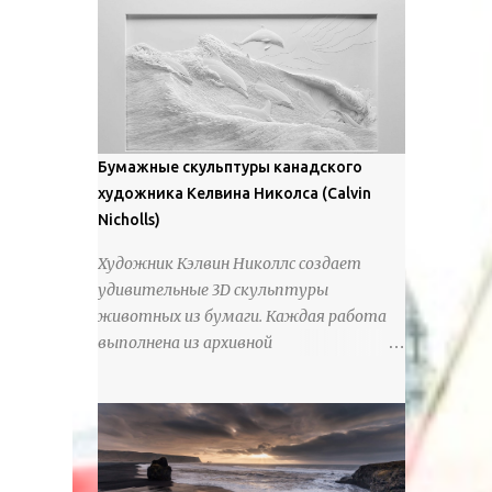
предлагают зрителям незаконченный
рассказ, который усиливается его
уникальной манерой использования
освещения". Для просмотра всех работ,
посетите страницу –
https://www.artfinder.com/artist/takayuki-
Бумажные скульптуры канадского
harada/about/#/
художника Келвина Николса (Calvin
Nicholls)
Художник Кэлвин Николлс создает
удивительные 3D скульптуры
животных из бумаги. Каждая работа
выполнена из архивной
хлопчатобумажной бумаги, которая
предотвращает пожелтение и
выцветание. Николлс использует
крошечные количества клея для
закрепления отдельных деталей,