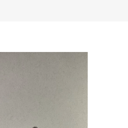
К основному контенту
W左手彩铅【特乌图】
дожника Келвина Николса (Calvin Nicholls)