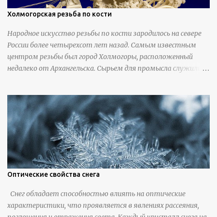
Холмогорская резьба по кости
Народное искусство резьбы по кости зародилось на севере
России более четырехсот лет назад. Самым известным
центром резьбы был город Холмогоры, расположенный
недалеко от Архангельска. Сырьем для промысла служили
кости тюленей, рыб и моржей. Использовали также
обычную трубчатую коровью кость - предплюснус,
облагораживая ее специальной обработкой и тонировкой. В
19 веке резчики также использовали дорогую импортную
слоновую кость для важных заказов. Ажурная ваза
яйцевидной формы с аллегориями времен года - сценами
сбора урожая, сбора фруктов, свадьбы и пожара; кость,
высота 31 см, Н. С. Верещагин, 18 век, из собрания
Государственного Эрмитажа. Кружка с портретами
Оптические свойства снега
русских князей и царей, кость, рог, серебро, высота 24 см,
Снег обладает способностью влиять на оптические
Дудин О. Х., 18 век, из собрания Государственного Эрмитажа.
характеристики, что проявляется в явлениях рассеяния,
Панно с изображением церкви Святых Петра и Павла,
поглощения и отражения света. Каждый кристалл снега на