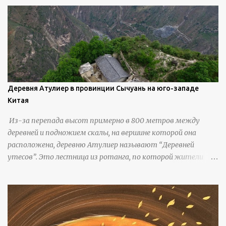
береговую линию и великолепные каменные арки.
Деревня Атулиер в провинции Сычуань на юго-западе
Китая
Из-за перепада высот примерно в 800 метров между
деревней и подножием скалы, на вершине которой она
расположена, деревню Атулиер называют “Деревней
утесов”. Это лестница из ротанга, по которой жители
деревни поднимаются и спускаются на утес.В ноябре 2016
года плетеные лестницы в деревне Клифф были заменены
стальными лестницами с защитными перилами, и
передвижение детей и жителей деревни было улучшено.
Подъем от подножия горы до вершины занимает до 4