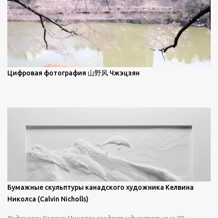
Брайан Шервин прокомментировал картины художника,
заявив, что "Такаюки Харада сочетает в себе классическую
элегантность живописи с реалиями современной жизни. В
некотором смысле, персонажи его картин предлагают
зрителям незаконченный рассказ, который усиливается его
уникальной манерой использования освещения". Для
просмотра всех работ, посетите страницу –
Цифровая фотография 山野风 Чжэцзян
https://www.artfinder.com/artist/takayuki-harada/about/#/
Бумажные скульптуры канадского художника Келвина
Николса (Calvin Nicholls)