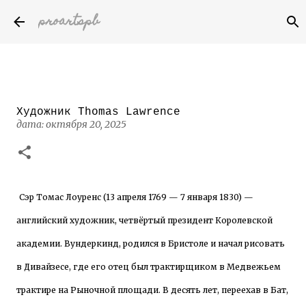
proartspb
К основному контенту
Художник Thomas Lawrence
Бумажные скульптуры канадского
дата:
октября 20, 2025
художника Келвина Николса (Calvin
Nicholls)
дата:
октября 14, 2022
8
Сэр Томас Лоуренс (13 апреля 1769 — 7 января 1830) —
английский художник, четвёртый президент Королевской
академии. Вундеркинд, родился в Бристоле и начал рисовать
в Дивайзесе, где его отец был трактирщиком в Медвежьем
трактире на Рыночной площади. В десять лет, переехав в Бат,