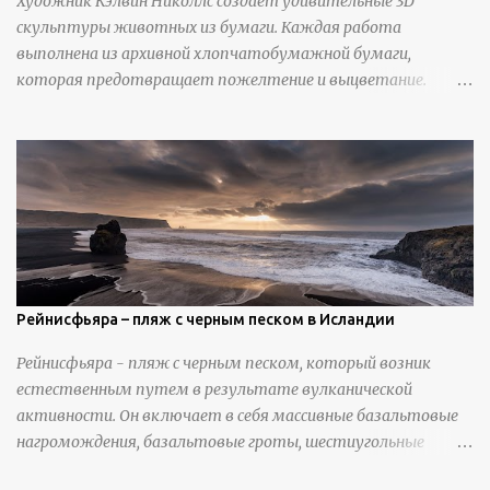
Художник Кэлвин Николлс создает удивительные 3D
скульптуры животных из бумаги. Каждая работа
выполнена из архивной хлопчатобумажной бумаги,
которая предотвращает пожелтение и выцветание.
Николлс использует крошечные количества клея для
закрепления отдельных деталей, используя ножи и
инструменты для текстурирования, чтобы точно
вылепить каждую деталь. источник
https://calvinnicholls.com/
Рейнисфьяра – пляж с черным песком в Исландии
Рейнисфьяра - пляж с черным песком, который возник
естественным путем в результате вулканической
активности. Он включает в себя массивные базальтовые
нагромождения, базальтовые гроты, шестиугольные
колонны, высокие утесы, лавовые образования, черную