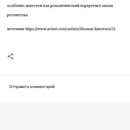
особенно известен как романтический портретист эпохи
регентства.
источник
https://www.artnet.com/artists/thomas-lawrence/11
Отправить комментарий
К
о
м
м
е
н